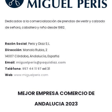
Dedicados a la comercialización de prendas de vestir y calzado
de señora, caballero y niño desde 1982.
Razón Social
: Peris y Diaz S.L.
Dirección
: Manolo Rubia, 2
14007 Córdoba, Andalucía, España
Email
:
miguelperis@paquidiaz.com
Teléfono
:
957 44 11 97
ext 31
Web
:
www.miguelperis.com
MEJOR EMPRESA COMERCIO DE
ANDALUCIA 2023