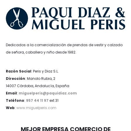
Dedicados a la comercialización de prendas de vestir y calzado
de señora, caballero y niño desde 1982.
Razón Social
: Peris y Diaz S.L.
Dirección
: Manolo Rubia, 2
14007 Córdoba, Andalucía, España
Email
:
miguelperis@paquidiaz.com
Teléfono
:
957 44 11 97
ext 31
Web
:
www.miguelperis.com
MEJOR EMPRESA COMERCIO DE