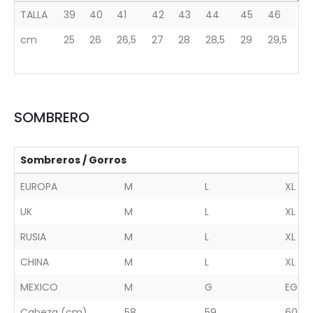
TALLA
39
40
41
42
43
44
45
46
cm
25
26
26,5
27
28
28,5
29
29,5
SOMBRERO
Sombreros / Gorros
EUROPA
M
L
XL
UK
M
L
XL
RUSIA
M
L
XL
CHINA
M
L
XL
MEXICO
M
G
EG
Cabeza (cm)
58
59
60