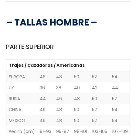
– TALLAS HOMBRE –
PARTE SUPERIOR
Trajes / Cazadoras / Americanas
EUROPA
46
48
50
52
54
5
UK
36
38
40
42
44
4
RUSIA
44
46
48
50
52
5
CHINA
46
48
50
52
54
5
MEXICO
46
48
50
52
54
5
Pecho (cm)
91-93
95-97
99-101
103-105
107-109
11