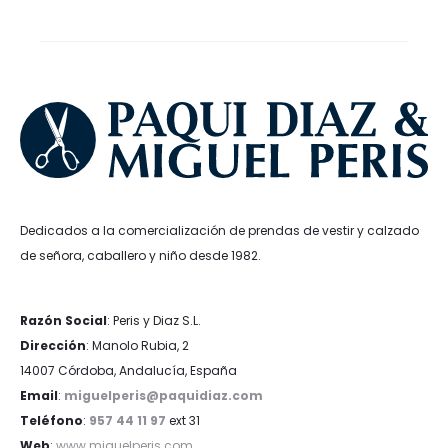
Dedicados a la comercialización de prendas de vestir y calzado
de señora, caballero y niño desde 1982.
Razón Social
: Peris y Diaz S.L.
Dirección
: Manolo Rubia, 2
14007 Córdoba, Andalucía, España
Email
:
miguelperis@paquidiaz.com
Teléfono
:
957 44 11 97
ext 31
Web
:
www.miguelperis.com