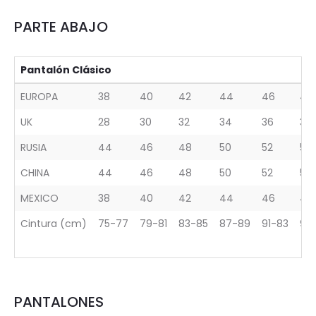
PARTE ABAJO
Pantalón Clásico
EUROPA
38
40
42
44
46
48
UK
28
30
32
34
36
38
RUSIA
44
46
48
50
52
54
CHINA
44
46
48
50
52
54
MEXICO
38
40
42
44
46
48
Cintura (cm)
75-77
79-81
83-85
87-89
91-83
95
PANTALONES