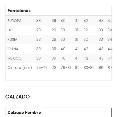
Pantalones
EUROPA
38
39
40
41
42
43
44
UK
28
29
30
31
32
33
34
RUSIA
28
29
30
31
32
33
34
CHINA
38
39
40
41
42
43
44
MEXICO
38
39
40
41
42
43
44
Cintura (cm)
75-77
78
79-81
82
83-85
86
87-8
CALZADO
Calzado Hombre