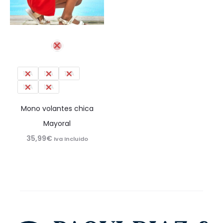
10A
12A
14A
16A
18A
Mono volantes chica
Mayoral
35,99
€
Iva Incluido