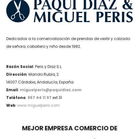
Dedicados a la comercialización de prendas de vestir y calzado
de señora, caballero y niño desde 1982.
Razón Social
: Peris y Diaz S.L.
Dirección
: Manolo Rubia, 2
14007 Córdoba, Andalucía, España
Email
:
miguelperis@paquidiaz.com
Teléfono
:
957 44 11 97
ext 31
Web
:
www.miguelperis.com
MEJOR EMPRESA COMERCIO DE