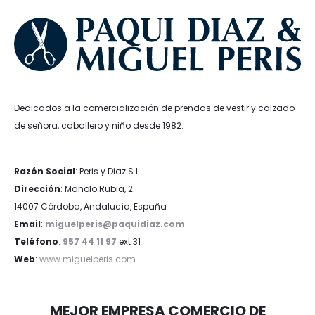
Dedicados a la comercialización de prendas de vestir y calzado
de señora, caballero y niño desde 1982.
Razón Social
: Peris y Diaz S.L.
Dirección
: Manolo Rubia, 2
14007 Córdoba, Andalucía, España
Email
:
miguelperis@paquidiaz.com
Teléfono
:
957 44 11 97
ext 31
Web
:
www.miguelperis.com
MEJOR EMPRESA COMERCIO DE