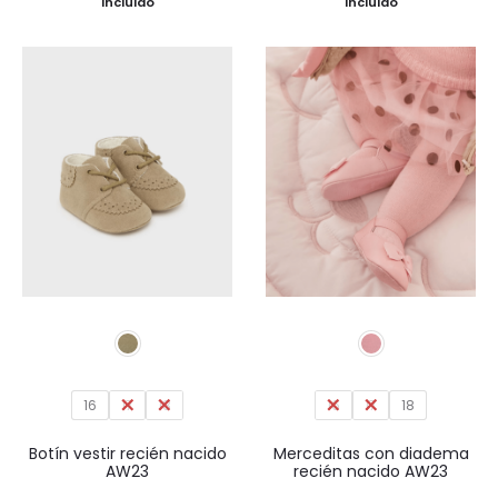
Incluido
Incluido
original
actual
original
actual
era:
es:
era:
es:
35,99€.
26,99€.
39,95€.
29,96€.
16
17
18
16
17
18
Botín vestir recién nacido
Merceditas con diadema
AW23
recién nacido AW23