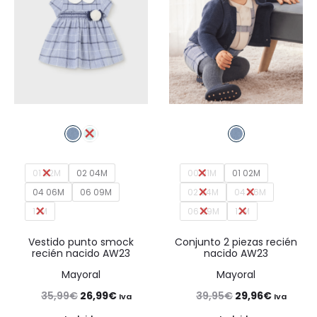
01 02M
02 04M
00 01M
01 02M
04 06M
06 09M
02 04M
04 06M
12M
06 09M
12M
Vestido punto smock
Conjunto 2 piezas recién
recién nacido AW23
nacido AW23
Mayoral
Mayoral
El
El
El
El
35,99
€
26,99
€
39,95
€
29,96
€
Iva
Iva
precio
precio
precio
precio