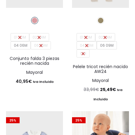
01 02M
02 04M
01 02M
02 04M
04 06M
06 09M
04 06M
06 09M
12M
Conjunto falda 3 piezas
recién nacida
Pelele tricot recién nacido
AW24
Mayoral
Mayoral
40,95
€
Iva Incluido
El
El
33,99
€
25,49
€
Iva
precio
precio
Incluido
original
actual
era:
es:
25%
25%
33,99€.
25,49€.