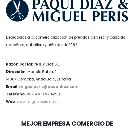
Dedicados a la comercialización de prendas de vestir y calzado
de señora, caballero y niño desde 1982.
Razón Social
: Peris y Diaz S.L.
Dirección
: Manolo Rubia, 2
14007 Córdoba, Andalucía, España
Email
:
miguelperis@paquidiaz.com
Teléfono
:
957 44 11 97
ext 31
Web
:
www.miguelperis.com
MEJOR EMPRESA COMERCIO DE