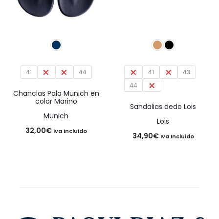
41
42
43
44
40
41
42
43
44
45
Chanclas Pala Munich en
color Marino
Sandalias dedo Lois
Munich
Lois
32,00
€
Iva Incluido
34,90
€
Iva Incluido