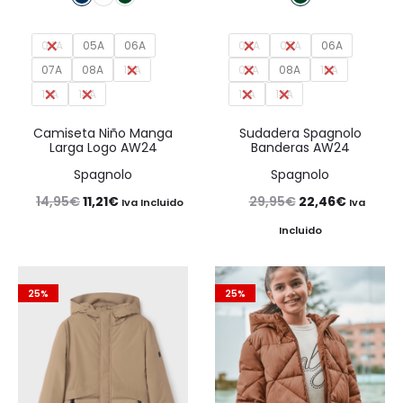
04A
05A
06A
04A
05A
06A
07A
08A
10A
07A
08A
10A
12A
14A
12A
14A
Camiseta Niño Manga
Sudadera Spagnolo
Larga Logo AW24
Banderas AW24
Spagnolo
Spagnolo
El
El
El
El
14,95
€
11,21
€
29,95
€
22,46
€
Iva Incluido
Iva
precio
precio
precio
precio
Incluido
original
actual
original
actual
era:
es:
era:
es:
25%
25%
14,95€.
11,21€.
29,95€.
22,46€.