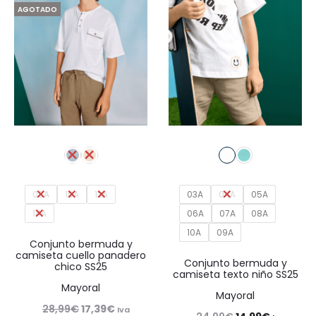
AGOTADO
08A
10A
12A
03A
04A
05A
14A
06A
07A
08A
10A
09A
Conjunto bermuda y
camiseta cuello panadero
Conjunto bermuda y
chico SS25
camiseta texto niño SS25
Mayoral
Mayoral
El
El
28,99
€
17,39
€
Iva
El
El