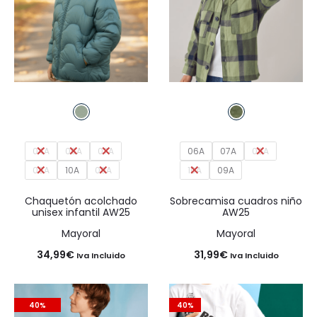
04A
06A
07A
06A
07A
08A
08A
10A
09A
10A
09A
Chaquetón acolchado
Sobrecamisa cuadros niño
unisex infantil AW25
AW25
Mayoral
Mayoral
34,99
€
31,99
€
Iva Incluido
Iva Incluido
40%
40%