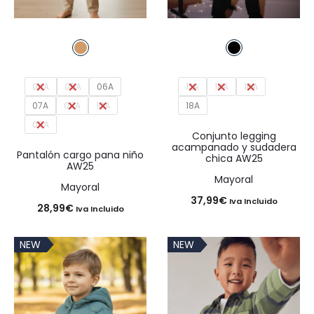
04A
05A
06A
12A
14A
16A
07A
08A
10A
18A
09A
Conjunto legging
acampanado y sudadera
Pantalón cargo pana niño
chica AW25
AW25
Mayoral
Mayoral
37,99
€
Iva Incluido
28,99
€
Iva Incluido
NEW
NEW