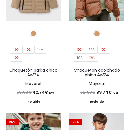
10A
12A
14A
10A
12A
14A
16A
16A
18A
Chaquetón parka chico
Chaquetón acolchado
AW24
chica AW24
Mayoral
Mayoral
El
El
El
El
56,99
€
42,74
€
52,99
€
39,74
€
Iva
Iva
precio
precio
precio
precio
Incluido
Incluido
original
actual
original
actual
era:
es:
era:
es:
25%
25%
56,99€.
42,74€.
52,99€.
39,74€.