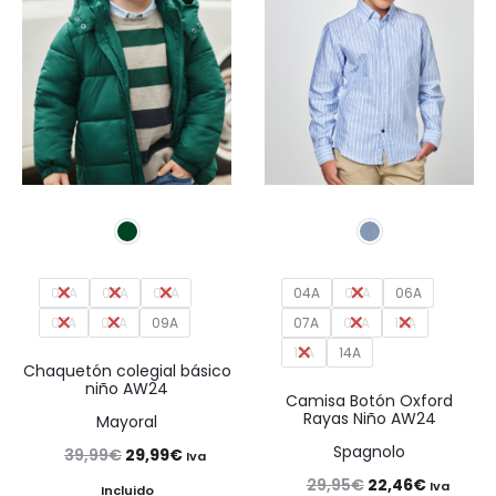
04A
05A
06A
04A
05A
06A
07A
08A
09A
07A
08A
10A
12A
14A
Chaquetón colegial básico
niño AW24
Camisa Botón Oxford
Rayas Niño AW24
Mayoral
Spagnolo
El
El
39,99
€
29,99
€
Iva
El
El
29,95
€
22,46
€
precio
precio
Iva
Incluido