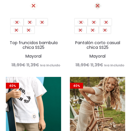
08A
10A
12A
08A
10A
12A
14A
16A
14A
16A
18A
Top fruncidos bambula
Pantalón corto casual
chica SS25
chica SS25
Mayoral
Mayoral
El
El
El
El
18,99
€
11,39
€
18,99
€
11,39
€
Iva Incluido
Iva Incluido
precio
precio
precio
precio
original
actual
original
actual
40%
40%
era:
es:
era:
es:
18,99€.
11,39€.
18,99€.
11,39€.