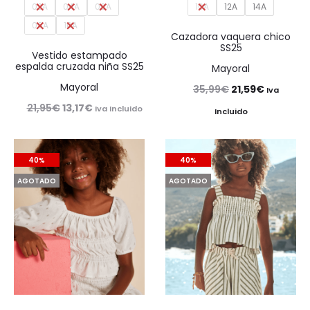
02A
04A
06A
10A
12A
14A
08A
10A
Cazadora vaquera chico
SS25
Vestido estampado
espalda cruzada niña SS25
Mayoral
Mayoral
El
El
35,99
€
21,59
€
Iva
El
El
21,95
€
13,17
€
precio
precio
Iva Incluido
Incluido
precio
precio
original
actual
original
actual
era:
es:
40%
40%
era:
es:
35,99€.
21,59€.
AGOTADO
AGOTADO
21,95€.
13,17€.