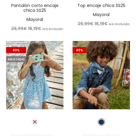
Pantalón corto encaje
Top encaje chica SS25
chica SS25
Mayoral
Mayoral
El
El
26,99
€
16,19
€
Iva Incluido
El
El
26,99
€
16,19
€
Iva Incluido
precio
precio
precio
precio
original
actual
original
actual
era:
es:
40%
40%
era:
es:
26,99€.
16,19€.
AGOTADO
26,99€.
16,19€.