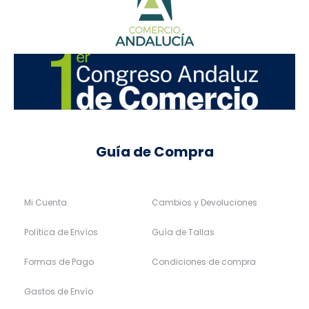
Conjunto niña camiseta y
falda tul
Mayoral
02A
04A
06A
08A
Vestido tul fantasía niña
AW24
Mayoral
35,99
€
Iva Incluido
40%