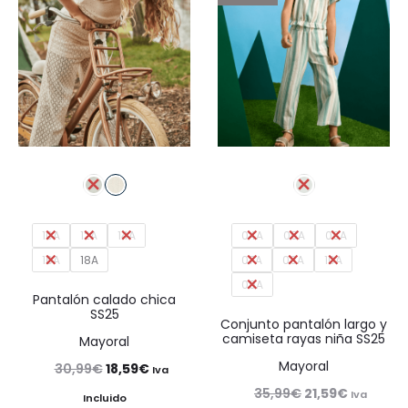
10A
12A
14A
04A
05A
06A
16A
18A
07A
08A
10A
09A
Pantalón calado chica
SS25
Conjunto pantalón largo y
camiseta rayas niña SS25
Mayoral
Mayoral
El
El
30,99
€
18,59
€
Iva
El
El
35,99
€
21,59
€
precio
precio
Iva
Incluido