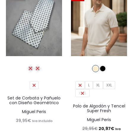
89,95€.
80,96€.
U
M
L
XL
XXL
XXXL
Set de Corbata y Pañuelo
con Diseño Geométrico
Polo de Algodón y Tencel
Super Fresh
Miguel Peris
Miguel Peris
39,95
€
Iva Incluido
El
El
29,95
€
20,97
€
Iva