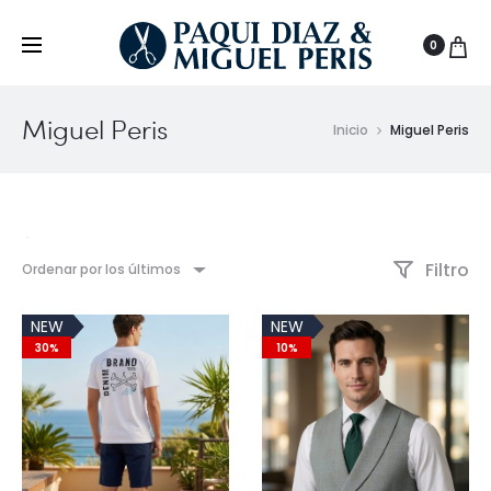
0
Miguel Peris
Inicio
Miguel Peris
Filtro
Ordenar por los últimos
NEW
NEW
30%
10%