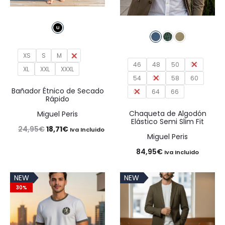
XS
S
M
L
46
48
50
52
XL
XXL
XXXL
54
56
58
60
Bañador Étnico de Secado
62
64
66
Rápido
Chaqueta de Algodón
Miguel Peris
Elástico Semi Slim Fit
El
El
24,95
€
18,71
€
Iva Incluido
Miguel Peris
precio
precio
84,95
€
Iva Incluido
original
actual
era:
es:
NEW
NEW
30%
24,95€.
18,71€.