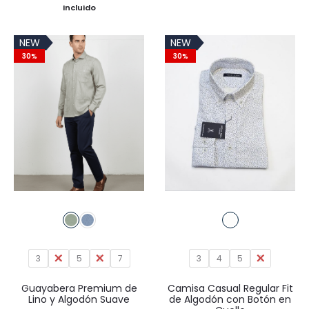
precio
precio
Incluido
original
actual
NEW
NEW
era:
es:
30%
30%
39,95€.
27,97€.
3
4
5
6
7
3
4
5
6
Guayabera Premium de
Camisa Casual Regular Fit
Lino y Algodón Suave
de Algodón con Botón en