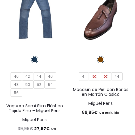
40
42
44
46
41
42
43
44
48
50
52
54
Mocasín de Piel con Borlas
56
en Marrón Clásico
Miguel Peris
Vaquero Semi Slim Elástico
Tejido Fino – Miguel Peris
89,95
€
Iva Incluido
Miguel Peris
El
El
39,95
€
27,97
€
Iva