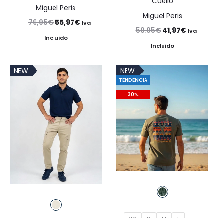
Cuello
Miguel Peris
Miguel Peris
El
El
79,95
€
55,97
€
Iva
El
El
59,95
€
41,97
€
Iva
precio
precio
Incluido
precio
precio
Incluido
original
actual
original
actual
era:
es:
NEW
NEW
era:
es:
79,95€.
55,97€.
TENDENCIA
59,95€.
41,97€.
30%