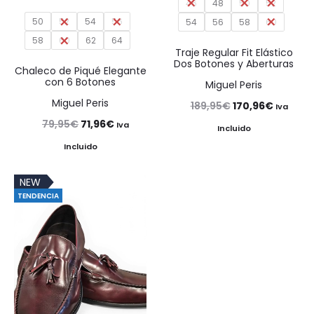
46
48
50
52
50
52
54
56
54
56
58
60
58
60
62
64
Traje Regular Fit Elástico
Dos Botones y Aberturas
Chaleco de Piqué Elegante
con 6 Botones
Miguel Peris
Miguel Peris
El
El
189,95
€
170,96
€
Iva
El
El
79,95
€
71,96
€
precio
precio
Iva
Incluido
precio
precio
original
actual
Incluido
original
actual
era:
es:
NEW
NEW
era:
es:
189,95€.
170,96€
TENDENCIA
10%
79,95€.
71,96€.