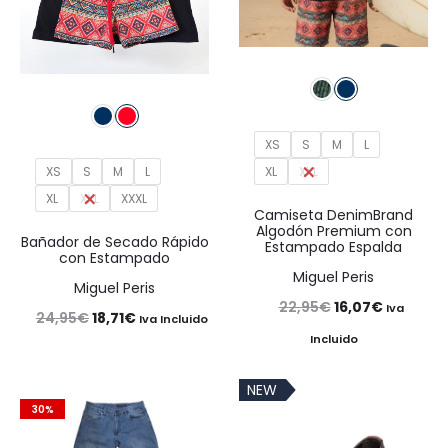
XS
S
M
L
XS
S
M
L
XL
XXL
XL
XXL
XXXL
Camiseta DenimBrand
Algodón Premium con
Bañador de Secado Rápido
Estampado Espalda
con Estampado
Miguel Peris
Miguel Peris
El
El
22,95
€
16,07
€
Iva
El
El
24,95
€
18,71
€
Iva Incluido
precio
precio
Incluido
precio
precio
original
actual
original
actual
NEW
era:
es:
era:
es:
30%
22,95€.
16,07€.
24,95€.
18,71€.