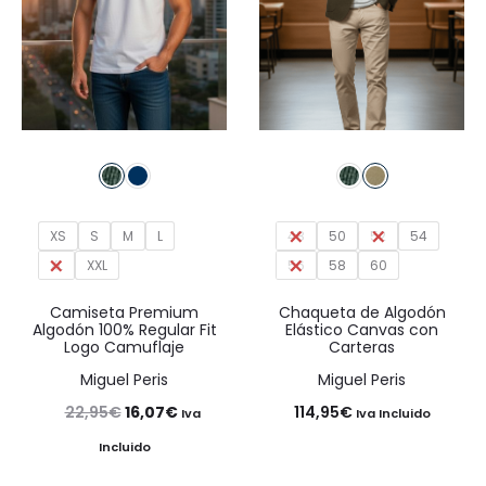
XS
S
M
L
48
50
52
54
XL
XXL
56
58
60
Camiseta Premium
Chaqueta de Algodón
Algodón 100% Regular Fit
Elástico Canvas con
Logo Camuflaje
Carteras
Miguel Peris
Miguel Peris
El
El
22,95
€
16,07
€
114,95
€
Iva
Iva Incluido
precio
precio
Incluido
original
actual