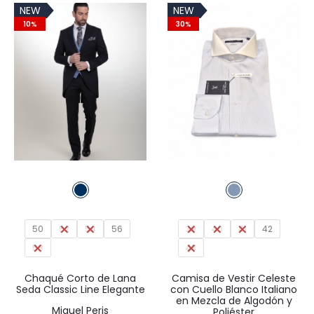
NEW
NEW
era:
es:
10%
30%
22,95€.
16,07€.
50
52
54
56
39
40
41
42
58
43
Chaqué Corto de Lana
Camisa de Vestir Celeste
Seda Classic Line Elegante
con Cuello Blanco Italiano
en Mezcla de Algodón y
Miguel Peris
Poliéster