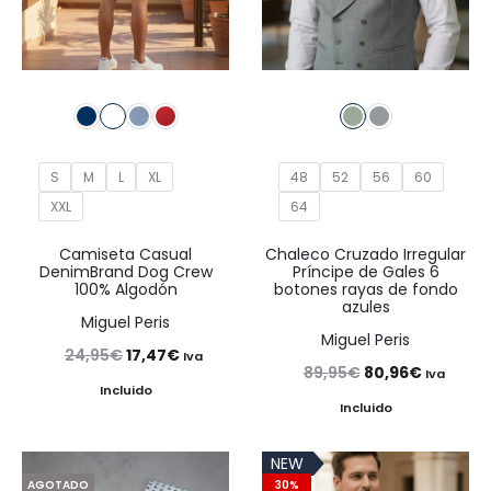
S
M
L
XL
48
52
56
60
XXL
64
Camiseta Casual
Chaleco Cruzado Irregular
DenimBrand Dog Crew
Príncipe de Gales 6
100% Algodón
botones rayas de fondo
azules
Miguel Peris
Miguel Peris
El
El
24,95
€
17,47
€
Iva
El
El
89,95
€
80,96
€
Iva
precio
precio
Incluido
precio
precio
Incluido
original
actual
original
actual
era:
es:
NEW
era:
es:
24,95€.
17,47€.
AGOTADO
30%