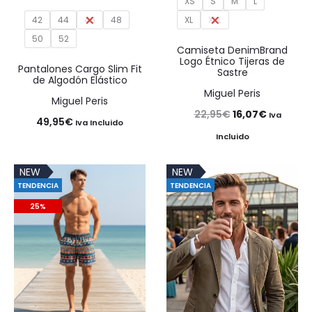
XS
S
M
L
XL
XXL
42
44
46
48
50
52
Camiseta DenimBrand
Logo Étnico Tijeras de
Pantalones Cargo Slim Fit
Sastre
de Algodón Elástico
Miguel Peris
Miguel Peris
El
El
22,95
€
16,07
€
Iva
49,95
€
Iva Incluido
precio
precio
Incluido
original
actual
NEW
NEW
era:
es:
TENDENCIA
TENDENCIA
22,95€.
16,07€.
25%