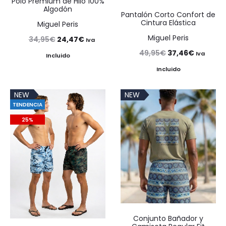
Polo Premium de Hilo 100%
Algodón
Pantalón Corto Confort de
Cintura Elástica
Miguel Peris
Miguel Peris
El
El
34,95
€
24,47
€
Iva
El
El
49,95
€
37,46
€
precio
precio
Iva
Incluido
precio
precio
original
actual
Incluido
original
actual
era:
es:
NEW
NEW
era:
es:
34,95€.
24,47€.
TENDENCIA
49,95€.
37,46€.
25%
Conjunto Bañador y