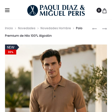
0
Prod
PANTALÓ
POLO
Inicio
Novedades
Novedades Hombre
Polo
CORTO
DE
de
Premium de Hilo 100% Algodón
CONFOR
ALGODÓ
nave
DE
Y
NEW
30%
CINTURA
TENCEL
ELÁSTICA
SUPER
FRESH