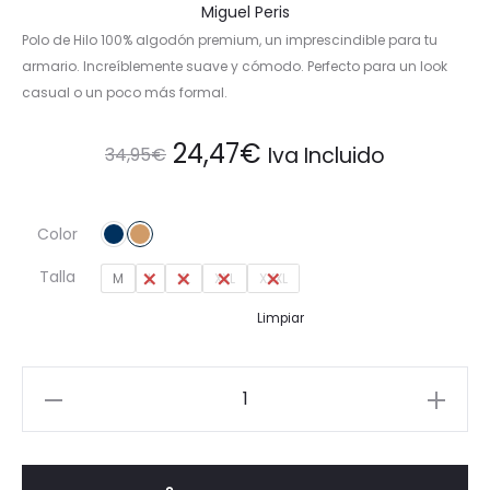
Miguel Peris
Polo de Hilo 100% algodón premium, un imprescindible para tu
armario. Increíblemente suave y cómodo. Perfecto para un look
casual o un poco más formal.
El
El
24,47
€
Iva Incluido
34,95
€
precio
precio
Color
original
actual
Talla
M
L
XL
XXL
XXXL
era:
es:
Limpiar
34,95€.
24,47€.
Polo
Premium
de
Hilo