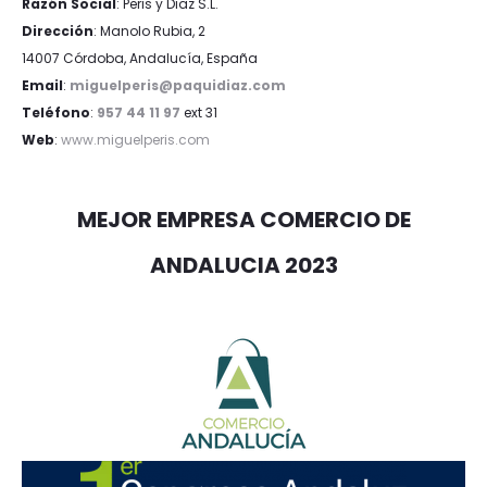
Razón Social
: Peris y Diaz S.L.
Dirección
: Manolo Rubia, 2
14007 Córdoba, Andalucía, España
Email
:
miguelperis@paquidiaz.com
Teléfono
:
957 44 11 97
ext 31
Web
:
www.miguelperis.com
MEJOR EMPRESA COMERCIO DE
ANDALUCIA 2023