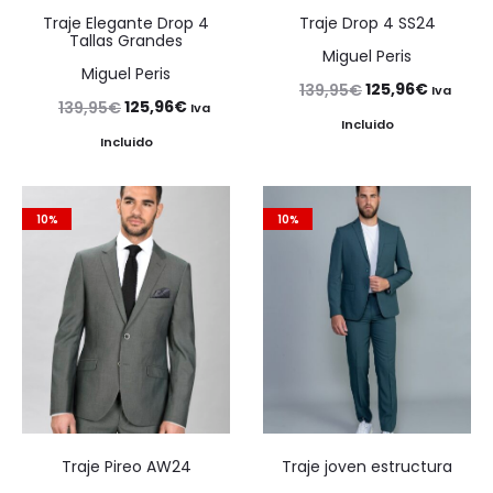
Traje Elegante Drop 4
Traje Drop 4 SS24
Tallas Grandes
Miguel Peris
Miguel Peris
El
El
125,96
€
139,95
€
Iva
El
El
125,96
€
139,95
€
Iva
precio
precio
Incluido
precio
precio
Incluido
original
actual
original
actual
era:
es:
era:
es:
139,95€.
125,96€
10%
10%
139,95€.
125,96€.
Traje Pireo AW24
Traje joven estructura