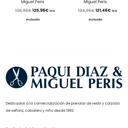
Miguel Peris
Miguel Peris
El
El
El
El
125,96
€
121,46
€
139,95
€
134,95
€
Iva
Iva
precio
precio
precio
precio
Incluido
Incluido
original
actual
original
actual
era:
es:
era:
es:
139,95€.
125,96€.
134,95€.
121,46€.
Dedicados a la comercialización de prendas de vestir y calzado
de señora, caballero y niño desde 1982.