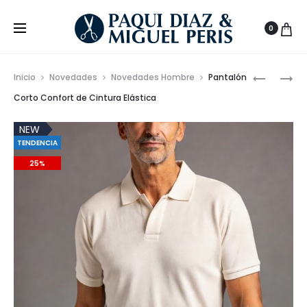
0
Prod
VESTIDO
POLO
Inicio
Novedades
Novedades Hombre
Pantalón
MIDI
PREMIUM
de
Corto Confort de Cintura Elástica
CON
DE
nave
VUELO
HILO
NEW
TENDENCIA
Y
100%
ESTAMP
ALGODÓ
25%
FLORAL