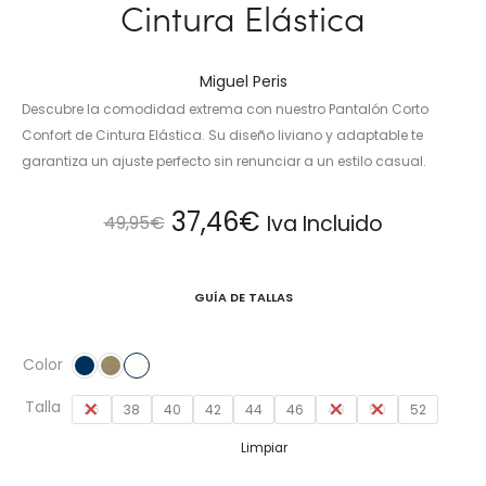
Cintura Elástica
Miguel Peris
Descubre la comodidad extrema con nuestro Pantalón Corto
Confort de Cintura Elástica. Su diseño liviano y adaptable te
garantiza un ajuste perfecto sin renunciar a un estilo casual.
El
El
37,46
€
Iva Incluido
49,95
€
precio
precio
GUÍA DE TALLAS
original
actual
Color
era:
es:
Talla
36
38
40
42
44
46
48
50
52
49,95€.
37,46€.
Limpiar