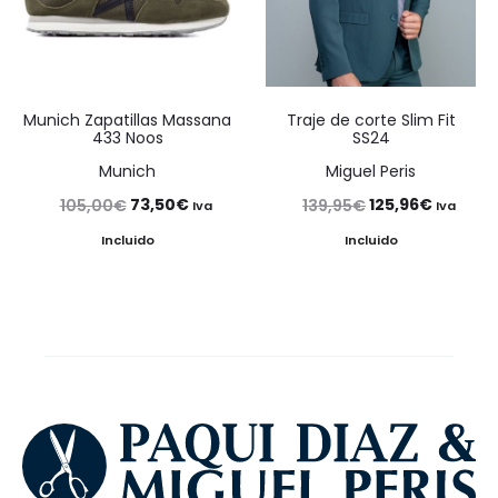
Munich Zapatillas Massana
Traje de corte Slim Fit
433 Noos
SS24
Munich
Miguel Peris
El
El
El
El
73,50
€
125,96
€
105,00
€
139,95
€
Iva
Iva
precio
precio
precio
precio
Incluido
Incluido
original
actual
original
actual
era:
es:
era:
es:
105,00€.
73,50€.
139,95€.
125,96€