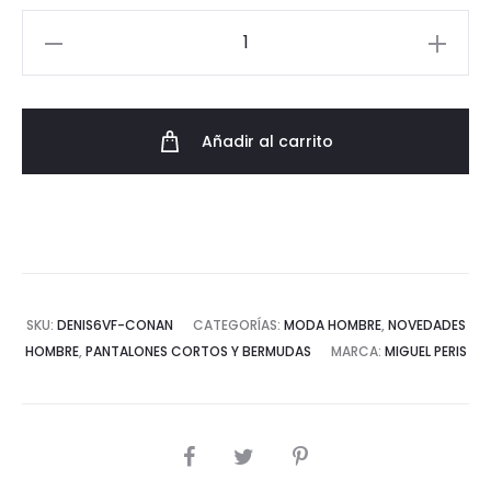
Pantalón
Corto
Confort
de
Añadir al carrito
Cintura
Elástica
cantidad
SKU:
DENIS6VF-CONAN
CATEGORÍAS:
MODA HOMBRE
,
NOVEDADES
HOMBRE
,
PANTALONES CORTOS Y BERMUDAS
MARCA:
MIGUEL PERIS
COMPARTIR