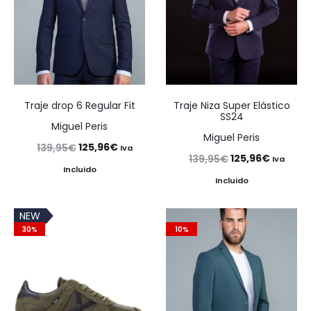
Traje drop 6 Regular Fit
Traje Niza Super Elástico
SS24
Miguel Peris
Miguel Peris
El
El
125,96
€
139,95
€
Iva
El
El
125,96
€
139,95
€
Iva
precio
precio
Incluido
precio
precio
Incluido
original
actual
original
actual
era:
es:
NEW
era:
es:
139,95€.
125,96€.
30%
10%
139,95€.
125,96€