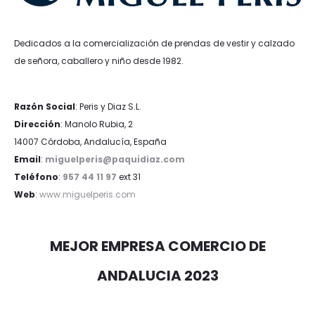
Dedicados a la comercialización de prendas de vestir y calzado
de señora, caballero y niño desde 1982.
Razón Social
: Peris y Diaz S.L.
Dirección
: Manolo Rubia, 2
14007 Córdoba, Andalucía, España
Email
:
miguelperis@paquidiaz.com
Teléfono
:
957 44 11 97
ext 31
Web
:
www.miguelperis.com
MEJOR EMPRESA COMERCIO DE
ANDALUCIA 2023