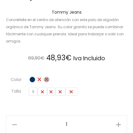
Tommy Jeans
Conviértete en el centro de atención con este polo de algodón
orgánico de Tommy Jeans. Su color granito se puede combinar
fácilmente con cualquier prenda. Ideal para trabarjar o salir con
amigos.
El
El
48,93
€
Iva Incluido
69,90
€
precio
precio
Color
original
actual
Talla
S
M
L
XL
XXL
era:
es:
69,90€.
48,93€.
Polo
Orgánico