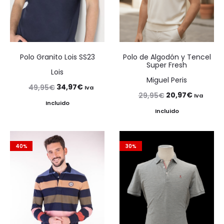
Polo Granito Lois SS23
Polo de Algodón y Tencel
Super Fresh
Lois
Miguel Peris
El
El
34,97
€
49,95
€
Iva
El
El
20,97
€
29,95
€
Iva
precio
precio
Incluido
precio
precio
Incluido
original
actual
original
actual
era:
es:
era:
es:
49,95€.
34,97€.
40%
30%
29,95€.
20,97€.