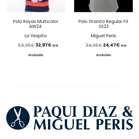
Polo Rayas Multicolor
Polo Granito Regular Fit
AW24
SS23
La Vespita
Miguel Peris
El
El
El
El
32,97
€
24,47
€
54,95
€
34,95
€
Iva
Iva
precio
precio
precio
precio
Incluido
Incluido
original
actual
original
actual
era:
es:
era:
es:
54,95€.
32,97€.
34,95€.
24,47€.