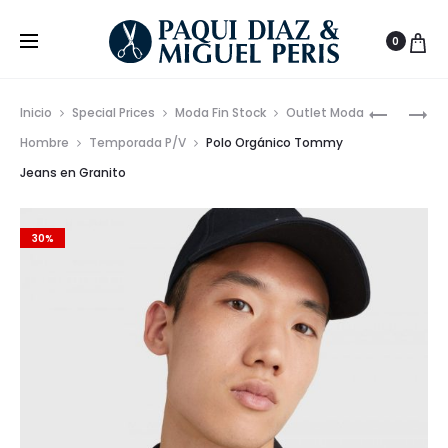
0
Prod
CHAQUÉ
PANTALÓ
Inicio
Special Prices
Moda Fin Stock
Outlet Moda
CORTO
DE
de
Hombre
Temporada P/V
Polo Orgánico Tommy
CLÁSICO
FELPA
Jeans en Granito
nave
CONTINU
TOMMY
HILFIGER
CON
30%
BANDA
LATERAL