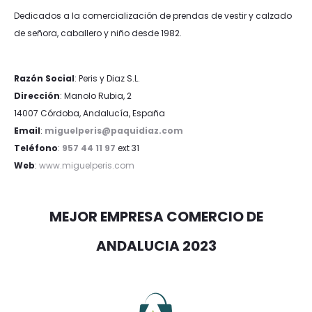
Dedicados a la comercialización de prendas de vestir y calzado
de señora, caballero y niño desde 1982.
Razón Social
: Peris y Diaz S.L.
Dirección
: Manolo Rubia, 2
14007 Córdoba, Andalucía, España
Email
:
miguelperis@paquidiaz.com
Teléfono
:
957 44 11 97
ext 31
Web
:
www.miguelperis.com
MEJOR EMPRESA COMERCIO DE
ANDALUCIA 2023