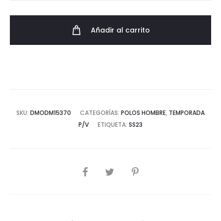
Tommy
Jeans
Añadir al carrito
en
Granito
cantidad
SKU:
DMODM15370
CATEGORÍAS:
POLOS HOMBRE
,
TEMPORADA
P/V
ETIQUETA:
SS23
COMPARTIR