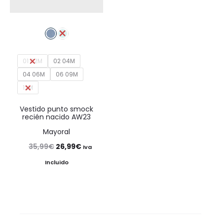
01 02M
02 04M
04 06M
06 09M
12M
Vestido punto smock
recién nacido AW23
Mayoral
El
El
35,99
€
26,99
€
Iva
precio
precio
Incluido
original
actual
era:
es:
35,99€.
26,99€.