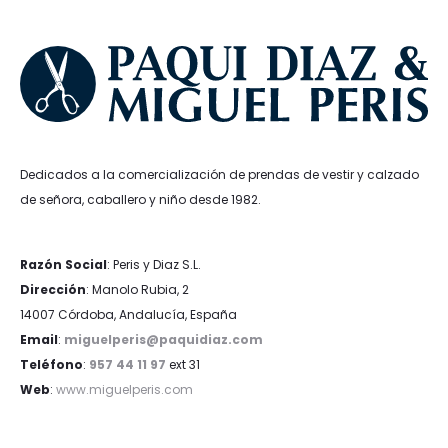
Dedicados a la comercialización de prendas de vestir y calzado
de señora, caballero y niño desde 1982.
Razón Social
: Peris y Diaz S.L.
Dirección
: Manolo Rubia, 2
14007 Córdoba, Andalucía, España
Email
:
miguelperis@paquidiaz.com
Teléfono
:
957 44 11 97
ext 31
Web
:
www.miguelperis.com