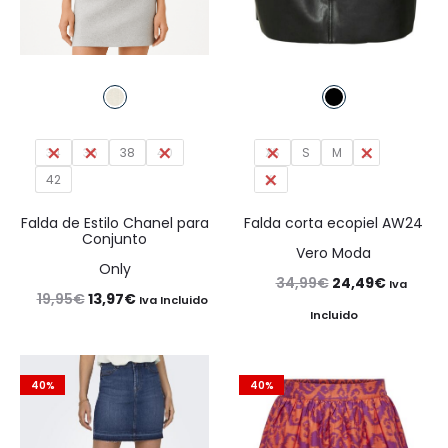
34
36
38
40
XS
S
M
L
42
XL
Falda de Estilo Chanel para
Falda corta ecopiel AW24
Conjunto
Vero Moda
Only
El
El
34,99
€
24,49
€
Iva
El
El
19,95
€
13,97
€
Iva Incluido
precio
precio
Incluido
precio
precio
original
actual
original
actual
era:
es:
40%
era:
es:
40%
34,99€.
24,49€.
19,95€.
13,97€.