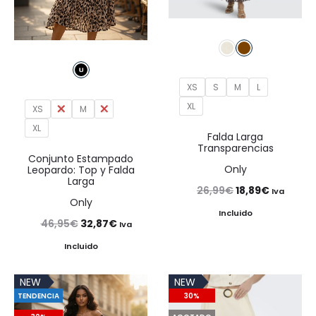
XS
S
M
L
XL
XS
S
M
L
XL
Falda Larga
Transparencias
Conjunto Estampado
Only
Leopardo: Top y Falda
Larga
El
El
26,99
€
18,89
€
Iva
Only
precio
precio
Incluido
El
El
46,95
€
32,87
€
Iva
original
actual
precio
precio
Incluido
era:
es:
original
actual
26,99€.
18,89€.
NEW
NEW
era:
es:
TENDENCIA
30%
46,95€.
32,87€.