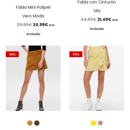
Falda con Cinturón
Falda Mini Polipiel
Vila
Vero Moda
El
El
44,99
€
31,49
€
Iva
El
El
29,99
€
20,99
€
Iva
precio
precio
Incluido
precio
precio
Incluido
original
actual
original
actual
era:
es:
era:
es:
44,99€.
31,49€.
30%
40%
29,99€.
20,99€.