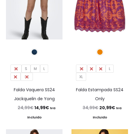
XS
S
M
L
XS
S
M
L
XL
XXL
XL
Falda Vaquera SS24
Falda Estampada SS24
Jackquelin de Yong
Only
El
El
El
El
24,99
€
14,99
€
34,99
€
20,99
€
Iva
Iva
precio
precio
precio
precio
Incluido
Incluido
original
actual
original
actual