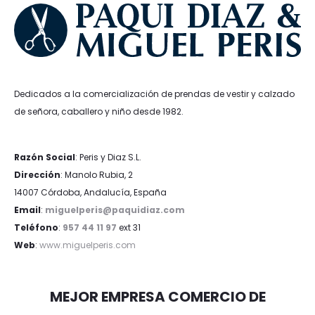
Dedicados a la comercialización de prendas de vestir y calzado
de señora, caballero y niño desde 1982.
Razón Social
: Peris y Diaz S.L.
Dirección
: Manolo Rubia, 2
14007 Córdoba, Andalucía, España
Email
:
miguelperis@paquidiaz.com
Teléfono
:
957 44 11 97
ext 31
Web
:
www.miguelperis.com
MEJOR EMPRESA COMERCIO DE