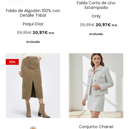
Falda Corta de Lino
Estampada
Falda de Algodón 100% con
Detalle Tribal
Only
Paqui Díaz
El
El
29,95
€
20,97
€
Iva
El
El
29,95
€
20,97
€
precio
precio
Iva
Incluido
precio
precio
original
actual
Incluido
original
actual
era:
es:
era:
es:
29,95€.
20,97€.
30%
29,95€.
20,97€.
Conjunto Chanel