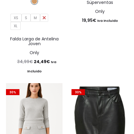
Superventas
Only
XS
S
M
L
19,95
€
Iva Incluido
XL
Falda Larga de Antelina
Joven
Only
El
El
34,99
€
24,49
€
Iva
precio
precio
Incluido
original
actual
era:
es:
30%
30%
34,99€.
24,49€.