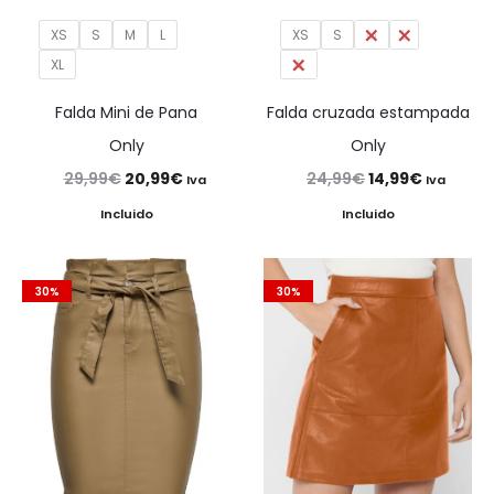
XS
S
M
L
XS
S
M
L
XL
XL
Falda Mini de Pana
Falda cruzada estampada
Only
Only
El
El
El
El
29,99
€
20,99
€
24,99
€
14,99
€
Iva
Iva
precio
precio
precio
precio
Incluido
Incluido
original
actual
original
actual
era:
es:
era:
es:
30%
30%
29,99€.
20,99€.
24,99€.
14,99€.