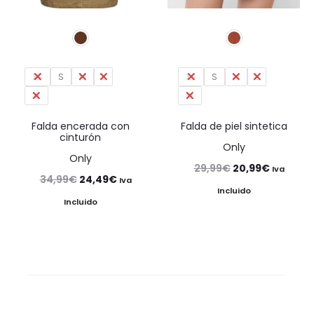
XS
S
M
L
XS
S
M
L
XL
XL
Falda encerada con
Falda de piel sintetica
cinturón
Only
Only
El
El
29,99
€
20,99
€
Iva
El
El
34,99
€
24,49
€
Iva
precio
precio
Incluido
precio
precio
Incluido
original
actual
original
actual
era:
es:
era:
es:
29,99€.
20,99€.
34,99€.
24,49€.