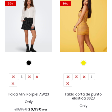
era:
es:
era:
es:
30%
30%
24,99€.
14,99€.
34,99€.
20,99€.
XS
S
M
L
XS
S
M
L
XL
XL
Falda Mini Polipiel AW23
Falda corta de punto
elástica SS23
Only
Only
El
El
29,99
€
20,99
€
Iva