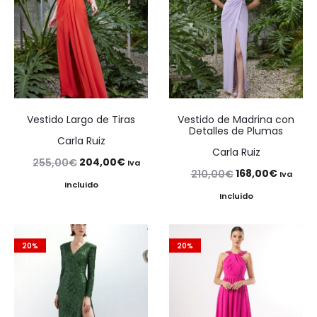
Vestido Largo de Tiras
Vestido de Madrina con
Detalles de Plumas
Carla Ruiz
Carla Ruiz
El
El
204,00
€
255,00
€
Iva
El
El
168,00
€
210,00
€
Iva
precio
precio
Incluido
precio
precio
Incluido
original
actual
original
actual
era:
es:
era:
es:
255,00€.
204,00€.
20%
20%
210,00€.
168,00€