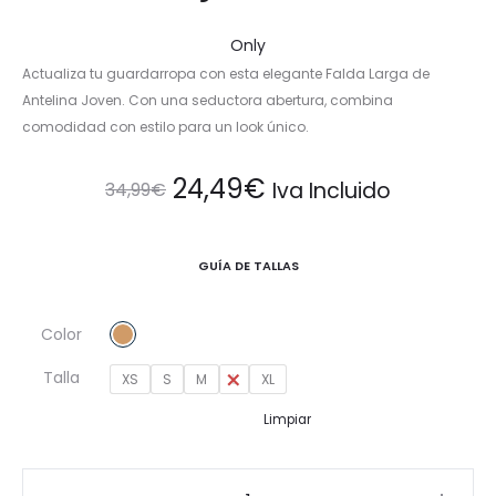
Only
Actualiza tu guardarropa con esta elegante Falda Larga de
Antelina Joven. Con una seductora abertura, combina
comodidad con estilo para un look único.
El
El
24,49
€
Iva Incluido
34,99
€
precio
precio
GUÍA DE TALLAS
original
actual
Color
era:
es:
Talla
XS
S
M
L
XL
34,99€.
24,49€.
Limpiar
Falda