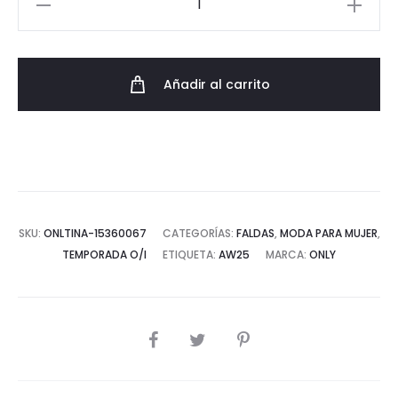
Larga
de
Antelina
Añadir al carrito
Joven
cantidad
SKU:
ONLTINA-15360067
CATEGORÍAS:
FALDAS
,
MODA PARA MUJER
,
TEMPORADA O/I
ETIQUETA:
AW25
MARCA:
ONLY
COMPARTIR