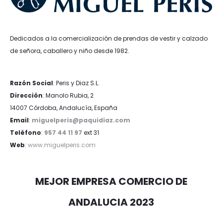
Dedicados a la comercialización de prendas de vestir y calzado
de señora, caballero y niño desde 1982.
Razón Social
: Peris y Diaz S.L.
Dirección
: Manolo Rubia, 2
14007 Córdoba, Andalucía, España
Email
:
miguelperis@paquidiaz.com
Teléfono
:
957 44 11 97
ext 31
Web
:
www.miguelperis.com
MEJOR EMPRESA COMERCIO DE
ANDALUCIA 2023