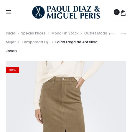
0
Prod
SUDADER
ZAPATILL
Inicio
Special Prices
Moda Fin Stock
Outlet Moda
JUVENIL
DE
de
Mujer
Temporada O/I
Falda Larga de Antelina
EN
PIEL
Joven
nave
DOS
CETTI
COLORES
PONY
ESTAMPA
–
30%
TEXAS
HECHAS
EN
ESPAÑA