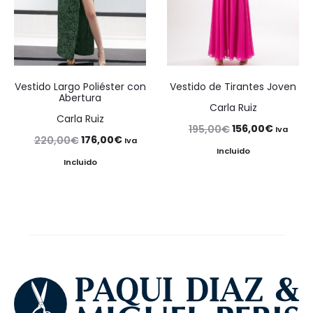
Vestido Largo Poliéster con
Vestido de Tirantes Joven
Abertura
Carla Ruiz
Carla Ruiz
El
El
156,00
€
195,00
€
Iva
El
El
176,00
€
220,00
€
Iva
precio
precio
Incluido
precio
precio
Incluido
original
actual
original
actual
era:
es:
era:
es:
195,00€.
156,00€
220,00€.
176,00€.