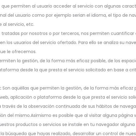
s que permiten al usuario acceder al servicio con algunas carac
inal del usuario como por ejemplo serian el idioma, el tipo de na
l servicio, etc.
tratadas por nosotros o por terceros, nos permiten cuantificar e
acen los usuarios del servicio ofertado. Para ello se analiza su n
que le ofrecemos.
miten la gestión, de la forma más eficaz posible, de los espacio
ataforma desde la que presta el servicio solicitado en base a cr
:
Son aquéllas que permiten la gestión, de la forma más eficaz po
 web, aplicación o plataforma desde la que presta el servicio so
través de la observación continuada de sus hábitos de navegació
ón del mismo.Asimismo es posible que al visitar alguna página 
stros productos o servicios se instale en tu navegador alguna 
a búsqueda que hayas realizado, desarrollar un control de nuest