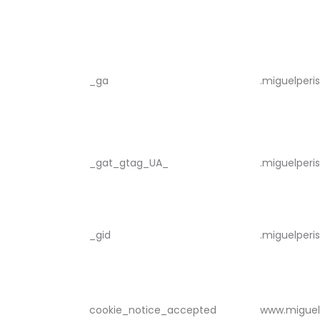
_ga
.miguelperi
_gat_gtag_UA_
.miguelperi
_gid
.miguelperi
cookie_notice_accepted
www.miguel