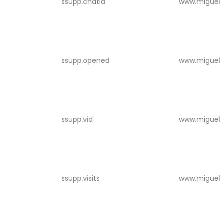
ssupp.chatid
www.miguel
ssupp.opened
www.miguel
ssupp.vid
www.miguel
ssupp.visits
www.miguel