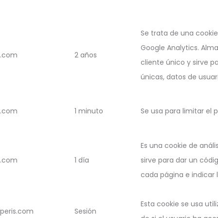
Se trata de una cookie
Google Analytics. Alm
s.com
2 años
cliente único y sirve pa
únicas, datos de usua
s.com
1 minuto
Se usa para limitar el 
Es una cookie de análi
s.com
1 día
sirve para dar un códig
cada página e indicar 
Esta cookie se usa util
peris.com
Sesión