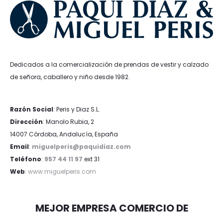
Dedicados a la comercialización de prendas de vestir y calzado
de señora, caballero y niño desde 1982.
Razón Social
: Peris y Diaz S.L.
Dirección
: Manolo Rubia, 2
14007 Córdoba, Andalucía, España
Email
:
miguelperis@paquidiaz.com
Teléfono
:
957 44 11 97
ext 31
Web
:
www.miguelperis.com
MEJOR EMPRESA COMERCIO DE