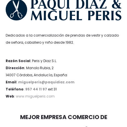
Dedicados a la comercialización de prendas de vestir y calzado
de señora, caballero y niño desde 1982.
Razón Social
: Peris y Diaz S.L.
Dirección
: Manolo Rubia, 2
14007 Córdoba, Andalucía, España
Email
:
miguelperis@paquidiaz.com
Teléfono
:
957 44 11 97
ext 31
Web
:
www.miguelperis.com
MEJOR EMPRESA COMERCIO DE