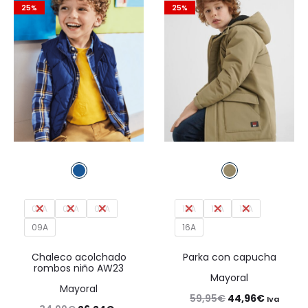
25%
25%
56,99€.
42,74€.
39,99€.
29,99€.
03A
05A
07A
10A
12A
14A
09A
16A
Chaleco acolchado
Parka con capucha
rombos niño AW23
Mayoral
Mayoral
El
El
59,95
€
44,96
€
Iva