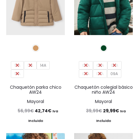
10A
12A
14A
04A
05A
06A
16A
07A
08A
09A
Chaquetón parka chico
Chaquetón colegial básico
AW24
niño AW24
Mayoral
Mayoral
El
El
El
El
56,99
€
42,74
€
39,99
€
29,99
€
Iva
Iva
precio
precio
precio
precio
Incluido
Incluido
original
actual
original
actual
era:
es:
era:
es: