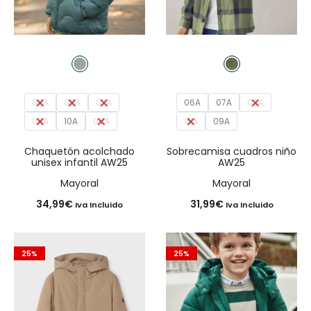
04A
06A
07A
06A
07A
08A
08A
10A
09A
10A
09A
Chaquetón acolchado
Sobrecamisa cuadros niño
unisex infantil AW25
AW25
Mayoral
Mayoral
34,99
€
31,99
€
Iva Incluido
Iva Incluido
25%
25%