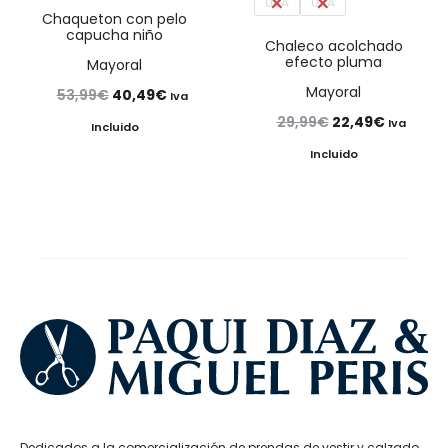
08A
09A
Chaqueton con pelo
capucha niño
Chaleco acolchado
efecto pluma
Mayoral
Mayoral
El
El
53,99
€
40,49
€
Iva
El
El
29,99
€
22,49
€
precio
precio
Iva
Incluido
precio
precio
original
actual
Incluido
original
actual
era:
es:
era:
es:
53,99€.
40,49€.
29,99€.
22,49€.
Dedicados a la comercialización de prendas de vestir y calzado