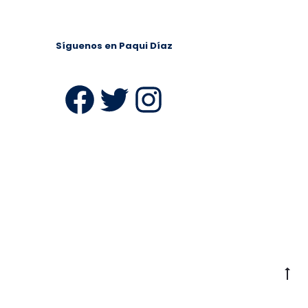
Síguenos en Paqui Díaz
ram
Facebook
Twitter
Instagra
Ir
a