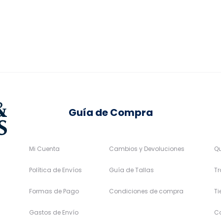
,80€.
se
se
34,99€.
26,24€.
pueden
pueden
elegir
elegir
en
en
la
la
página
página
de
de
Guía de Compra
producto
producto
Mi Cuenta
Cambios y Devoluciones
Q
Política de Envíos
Guía de Tallas
Tr
Formas de Pago
Condiciones de compra
T
Gastos de Envío
C