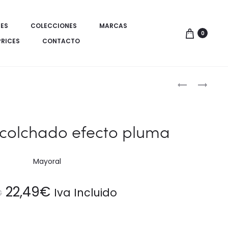
ES
COLECCIONES
MARCAS
0
PRICES
CONTACTO
Produ
JERSEY
CHAQUETON
CUELLO
CON
de
VUELTO
PELO
naveg
NIÑA
CAPUCHA
colchado efecto pluma
NIÑO
Mayoral
El
El
22,49
€
Iva Incluido
€
precio
precio