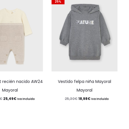
25%
Este
Este
ot recién nacido AW24
Vestido felpa niña Mayoral
producto
producto
Mayoral
Mayoral
tiene
tiene
El
El
El
El
25,49
€
18,98
€
€
25,30
€
Iva Incluido
Iva Incluido
múltiples
múltiples
precio
precio
precio
precio
variantes.
variantes.
original
actual
original
actual
Las
Las
era:
es:
era:
es:
opciones
opciones