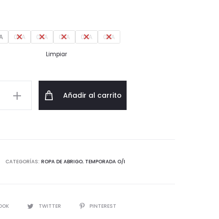
original
actual
era:
es:
A
05A
06A
07A
08A
09A
Limpiar
29,99€.
22,49€.
Añadir al carrito
do
d
CATEGORÍAS:
ROPA DE ABRIGO
,
TEMPORADA O/I
IR
OOK
TWITTER
PINTEREST