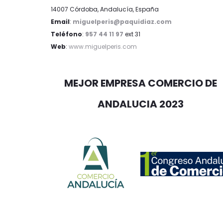
14007 Córdoba, Andalucía, España
Email
:
miguelperis@paquidiaz.com
Teléfono
:
957 44 11 97
ext 31
Web
:
www.miguelperis.com
MEJOR EMPRESA COMERCIO DE
ANDALUCIA 2023