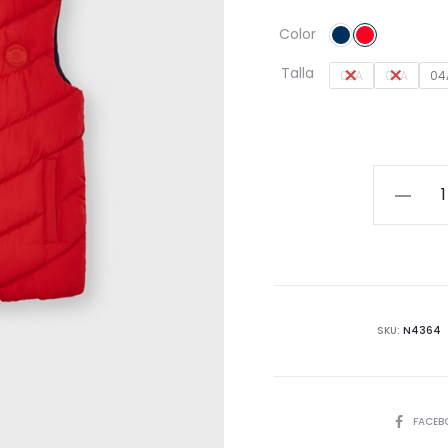
Color
Talla
02A
03A
04
Chaleco
acolcha
efecto
pluma
cantida
SKU:
N4364
COMPART
FACEB