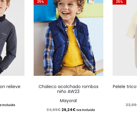
25%
25%
Este
Este
on relieve
Chaleco acolchado rombos
Pelele tric
producto
producto
niño AW23
tiene
tiene
Mayoral
33,99
a Incluido
múltiples
múltiples
El
El
26,24
€
34,99
€
Iva Incluido
ecio
variantes.
variantes.
precio
precio
tual
Las
Las
original
actual
:
opciones
opciones
era:
es: