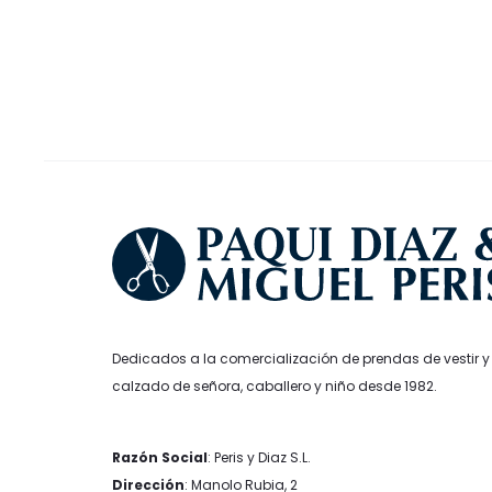
26,40€.
19
se
39,99€.
29,99€.
pueden
elegir
en
la
página
de
producto
Dedicados a la comercialización de prendas de vestir y
calzado de señora, caballero y niño desde 1982.
Razón Social
: Peris y Diaz S.L.
Dirección
: Manolo Rubia, 2