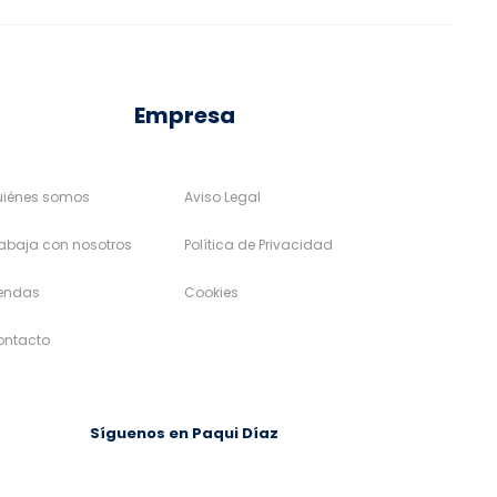
la
la
página
página
de
de
Empresa
producto
producto
uiénes somos
Aviso Legal
abaja con nosotros
Política de Privacidad
iendas
Cookies
ontacto
Síguenos en Paqui Díaz