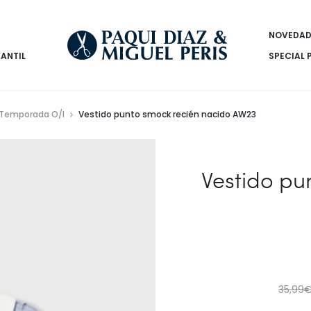
NOVEDAD
FANTIL
SPECIAL 
Temporada O/I
Vestido punto smock recién nacido AW23
Vestido pu
35,99