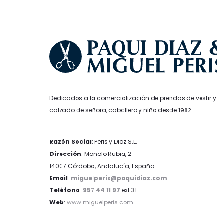
la
página
de
producto
Dedicados a la comercialización de prendas de vestir y
calzado de señora, caballero y niño desde 1982.
Razón Social
: Peris y Diaz S.L.
Dirección
: Manolo Rubia, 2
14007 Córdoba, Andalucía, España
Email
:
miguelperis@paquidiaz.com
Teléfono
:
957 44 11 97
ext 31
Web
:
www.miguelperis.com