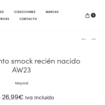
ES
COLECCIONES
MARCAS
0
PRICES
CONTACTO
Produ
CONJUNTO
PANTALÓN
2
FLARE
de
PIEZAS
BEBÉ
naveg
RECIÉN
SS24
nto smock recién nacido
NACIDO
AW23
AW23
Mayoral
El
El
26,99
€
Iva Incluido
€