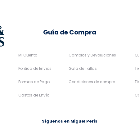
la
la
página
página
de
de
Guía de Compra
producto
producto
Mi Cuenta
Cambios y Devoluciones
Q
Política de Envíos
Guía de Tallas
Tr
Formas de Pago
Condiciones de compra
T
Gastos de Envío
C
Síguenos en Miguel Peris