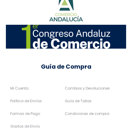
XS
S
M
L
34
36
38
40
XL
42
Vero Moda
Only
9,99
€
5,99
€
29,99
€
17,99
€
40%
40%