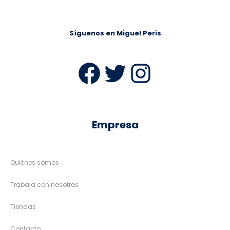
XS
S
M
L
34
36
38
40
XL
42
44
Vero Moda
Vila
34,99
€
20,99
€
39,99
€
23,99
€