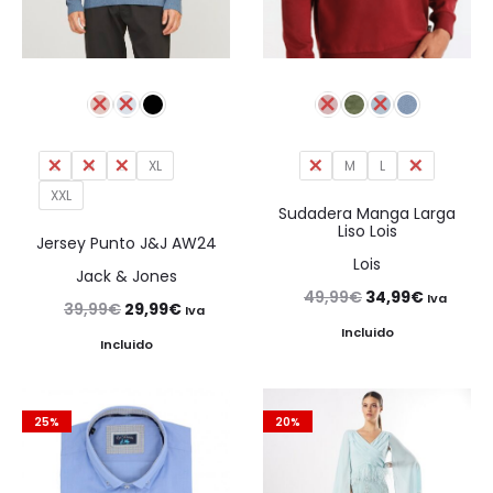
S
M
L
XL
S
M
L
XL
XXL
Sudadera Manga Larga
Liso Lois
Jersey Punto J&J AW24
Lois
Jack & Jones
El
El
49,99
€
34,99
€
Iva
El
El
39,99
€
29,99
€
Iva
precio
precio
Incluido
precio
precio
Incluido
original
actual
original
actual
era:
es:
era:
es:
25%
20%
49,99€.
34,99€.
39,99€.
29,99€.