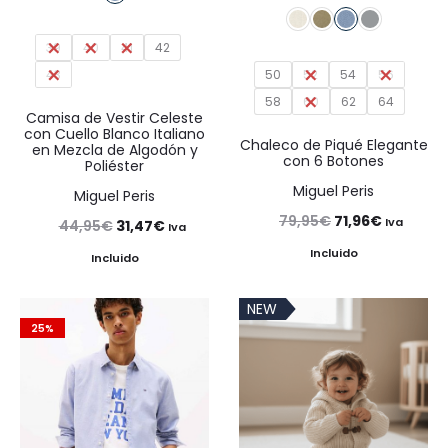
39
40
41
42
50
52
54
56
43
58
60
62
64
Camisa de Vestir Celeste
con Cuello Blanco Italiano
Chaleco de Piqué Elegante
en Mezcla de Algodón y
con 6 Botones
Poliéster
Miguel Peris
Miguel Peris
El
El
79,95
€
71,96
€
Iva
El
El
44,95
€
31,47
€
Iva
precio
precio
Incluido
precio
precio
Incluido
original
actual
original
actual
NEW
era:
es:
era:
es:
25%
79,95€.
71,96€.
44,95€.
31,47€.