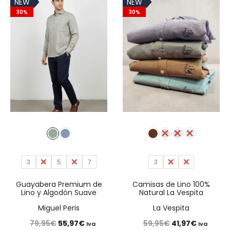
NEW
NEW
era:
es:
era:
es:
30%
30%
99,95€.
69,97€.
49,95€.
34,97€.
3
4
5
6
7
3
4
5
Guayabera Premium de
Camisas de Lino 100%
Lino y Algodón Suave
Natural La Vespita
Miguel Peris
La Vespita
El
El
El
El
79,95
€
55,97
€
59,95
€
41,97
€
Iva
Iva