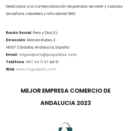
U
34
36
38
40
42
Bufanda Unicolor AW23
Only
18,99
€
Iva Incluido
Jackquelin de Yong
16,99
€
10,19
€
40%
40%