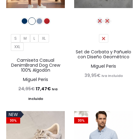
S
M
L
XL
U
XXL
Set de Corbata y Pañuelo
con Diseño Geométrico
Camiseta Casual
DenimBrand Dog Crew
Miguel Peris
100% Algodón
39,95
€
Iva Incluido
Miguel Peris
El
El
24,95
€
17,47
€
Iva
precio
precio
Incluido
original
actual
NEW
era:
es:
30%
30%
24,95€.
17,47€.