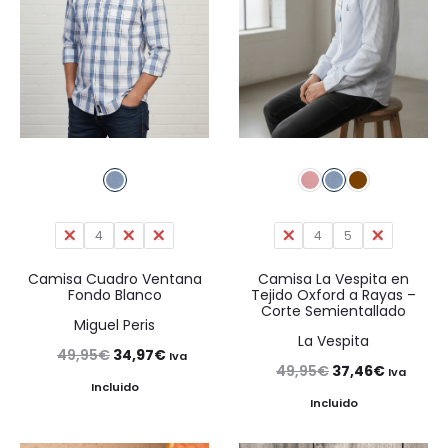
3
4
5
6
3
4
5
6
Camisa Cuadro Ventana
Camisa La Vespita en
Fondo Blanco
Tejido Oxford a Rayas –
Corte Semientallado
Miguel Peris
La Vespita
El
El
49,95
€
34,97
€
Iva
El
El
49,95
€
37,46
€
Iva
precio
precio
Incluido
precio
precio
Incluido
original
actual
original
actual
era:
es: