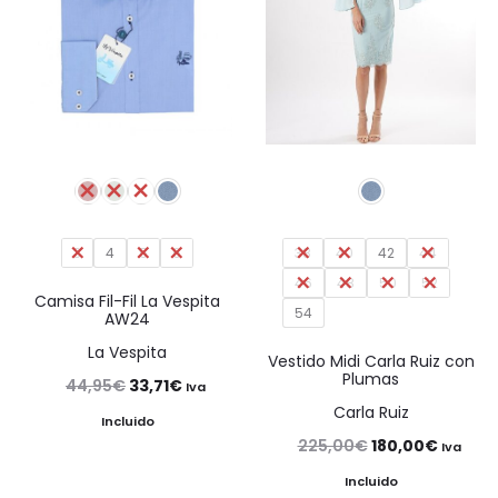
3
4
5
6
38
40
42
44
46
48
50
52
Camisa Fil-Fil La Vespita
54
AW24
La Vespita
Vestido Midi Carla Ruiz con
Plumas
El
El
44,95
€
33,71
€
Iva
Carla Ruiz
precio
precio
Incluido
El
El
225,00
€
180,00
€
Iva
original
actual
precio
precio
Incluido
era:
es: