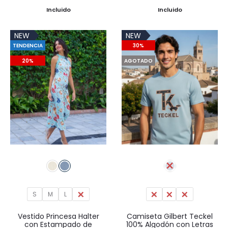
precio
precio
precio
precio
Incluido
Incluido
original
actual
original
actual
NEW
NEW
era:
es:
era:
es:
TENDENCIA
30%
79,95€.
55,97€.
59,95€.
41,97€.
20%
AGOTADO
S
M
L
XL
M
L
XL
Vestido Princesa Halter
Camiseta Gilbert Teckel
con Estampado de
100% Algodón con Letras