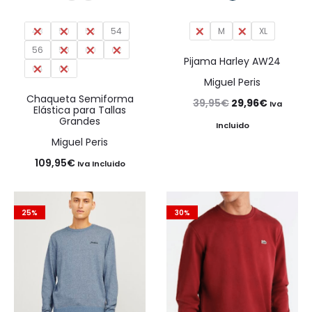
48
50
52
54
S
M
L
XL
56
58
60
62
Pijama Harley AW24
64
66
Miguel Peris
Chaqueta Semiforma
El
El
39,95
€
29,96
€
Iva
Elástica para Tallas
Grandes
precio
precio
Incluido
Miguel Peris
original
actual
109,95
€
Iva Incluido
era:
es:
39,95€.
29,96€.
25%
30%