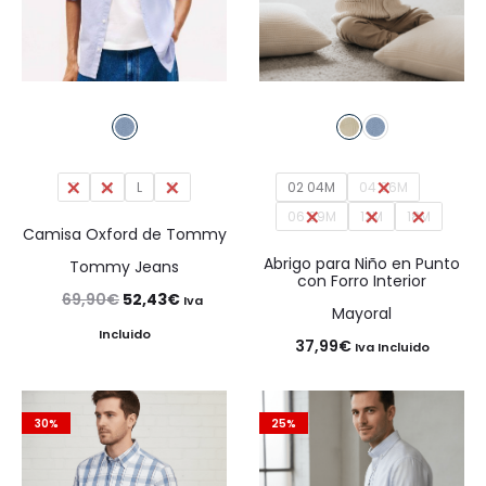
S
M
L
XL
02 04M
04 06M
06 09M
12M
18M
Camisa Oxford de Tommy
Abrigo para Niño en Punto
Tommy Jeans
con Forro Interior
El
El
69,90
€
52,43
€
Iva
Mayoral
precio
precio
Incluido
37,99
€
Iva Incluido
original
actual
era:
es:
30%
25%
69,90€.
52,43€.