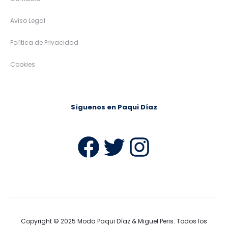
25%
04A
05A
06A
06A
08A
10A
07A
08A
10A
12A
14A
12A
14A
Miguel Peris
€
Spagnolo