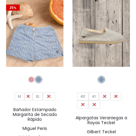
era:
es:
49,95€.
34,97€.
25%
49,95€.
37,46€.
M
L
XL
XXL
40
41
42
43
44
45
Bañador Estampado
Margarita de Secado
Alpargatas Veraniegas a
Rápido
Rayas Teckel
Miguel Peris
Gilbert Teckel