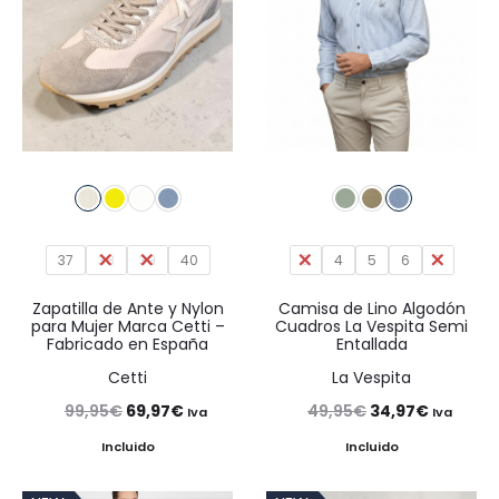
37
38
39
40
3
4
5
6
7
Zapatilla de Ante y Nylon
Camisa de Lino Algodón
para Mujer Marca Cetti –
Cuadros La Vespita Semi
Fabricado en España
Entallada
Cetti
La Vespita
El
El
El
El
99,95
€
69,97
€
49,95
€
34,97
€
Iva
Iva
precio
precio
precio
precio
Incluido
Incluido
original
actual
original
actual