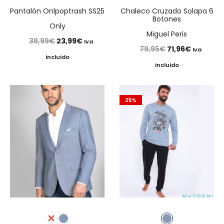
Pantalón Onlpoptrash SS25
Chaleco Cruzado Solapa 6
Botones
Only
Miguel Peris
El
El
39,99
€
23,99
€
Iva
El
El
79,95
€
71,96
€
Iva
precio
precio
Incluido
precio
precio
Incluido
original
actual
original
actual
era:
es:
era:
es:
39,99€.
23,99€.
25%
79,95€.
71,96€.