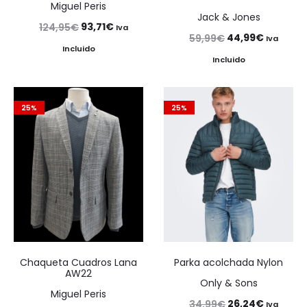
Miguel Peris
Jack & Jones
El
El
93,71
€
124,95
€
Iva
El
El
44,99
€
59,99
€
Iva
precio
precio
Incluido
precio
precio
Incluido
original
actual
original
actual
era:
es:
era:
es:
124,95€.
93,71€.
25%
25%
59,99€.
44,99€.
Chaqueta Cuadros Lana
Parka acolchada Nylon
AW22
Only & Sons
Miguel Peris
El
El
26,24
€
34,99
€
Iva