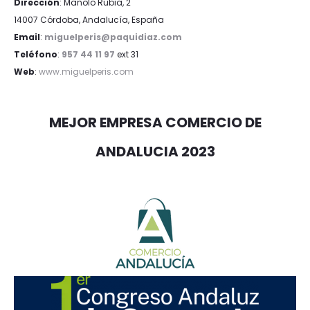
Dirección
: Manolo Rubia, 2
14007 Córdoba, Andalucía, España
Email
:
miguelperis@paquidiaz.com
Teléfono
:
957 44 11 97
ext 31
Web
:
www.miguelperis.com
MEJOR EMPRESA COMERCIO DE
ANDALUCIA 2023