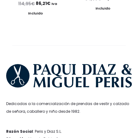
El
El
86,21
€
114,95
€
Iva
precio
precio
Incluido
precio
precio
Incluido
original
actual
original
actual
era:
es:
era:
es:
34,99€.
26,24€.
114,95€.
86,21€.
Dedicados a la comercialización de prendas de vestir y calzado
de señora, caballero y niño desde 1982.
Razón Social
: Peris y Diaz S.L.