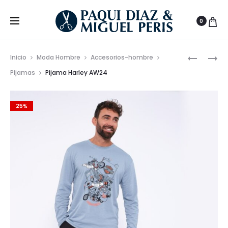
0
Prod
AMERICA
PIJAMA
Inicio
Moda Hombre
Accesorios-hombre
CON
ESTAMP
de
Pijamas
Pijama Harley AW24
PECHERÍ
GYM
nave
DESMONT
CON
25%
AW24
BOLSILLO
–
MODA
CASUAL
PARA
EL
HOGAR