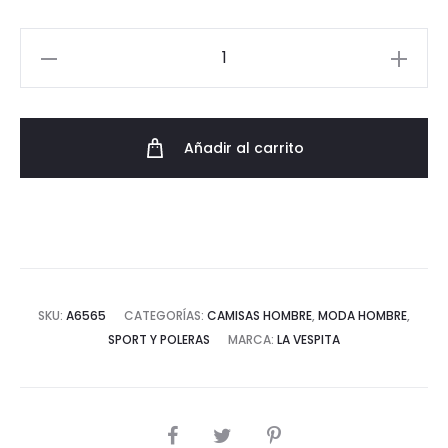
Camisa
de
Lino
Algodón
Añadir al carrito
Cuadros
La
Vespita
Semi
Entallada
cantidad
SKU:
A6565
CATEGORÍAS:
CAMISAS HOMBRE
,
MODA HOMBRE
,
SPORT Y POLERAS
MARCA:
LA VESPITA
COMPARTIR