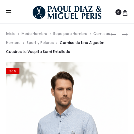
0
Prod
POLO
VAQUER
Inicio
Moda Hombre
Ropa para Hombre
Camisas
BÁSICO
SEMI
de
Hombre
Sport y Poleras
Camisa de Lino Algodón
LOIS
SLIM
Cuadros La Vespita Semi Entallada
nave
GRANITO
ELÁSTIC
SOFT
TEJIDO
–
FINO
30%
REGULAR
–
FIT
MIGUEL
PERIS