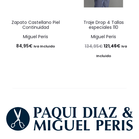
Zapato Castellano Piel
Traje Drop 4 Tallas
Continuidad
especiales 110
Miguel Peris
Miguel Peris
El
El
84,95
€
121,46
€
134,95
€
Iva Incluido
Iva
precio
precio
Incluido
original
actual
era:
es:
134,95€.
121,46€.