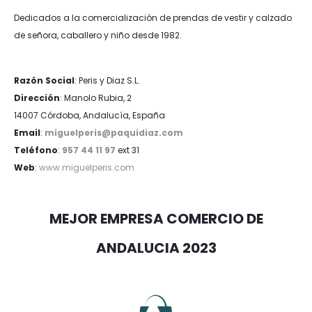
Dedicados a la comercialización de prendas de vestir y calzado
de señora, caballero y niño desde 1982.
Razón Social
: Peris y Diaz S.L.
Dirección
: Manolo Rubia, 2
14007 Córdoba, Andalucía, España
Email
:
miguelperis@paquidiaz.com
Teléfono
:
957 44 11 97
ext 31
Web
:
www.miguelperis.com
MEJOR EMPRESA COMERCIO DE
ANDALUCIA 2023