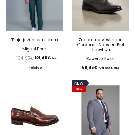
Traje joven estructura
Zapato de Vestir con
Cordones Noos en Piel
Miguel Peris
Sintética
El
El
121,46
€
134,95
€
Roberto Bassi
Iva
precio
precio
59,95
€
Incluido
Iva Incluido
original
actual
NEW
era:
es:
10%
134,95€.
121,46€.