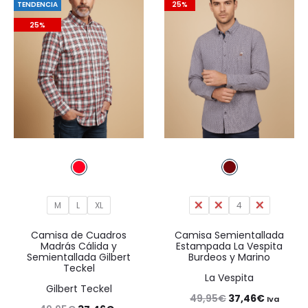
TENDENCIA
25%
49,95€.
37,46€.
49,95€.
34,97€.
25%
M
L
XL
2
3
4
5
Camisa de Cuadros
Camisa Semientallada
Madrás Cálida y
Estampada La Vespita
Semientallada Gilbert
Burdeos y Marino
Teckel
La Vespita
Gilbert Teckel
El
El
49,95
€
37,46
€
Iva