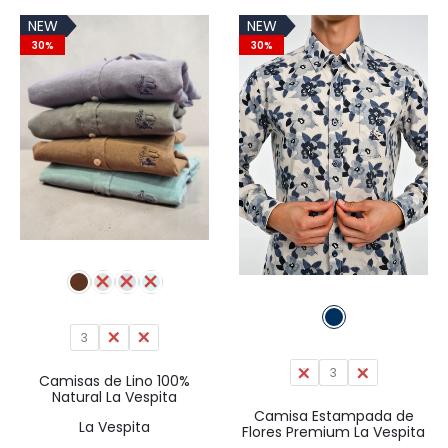
original
actual
era:
es:
NEW
NEW
era:
es:
49,95€.
34,97€.
30%
30%
59,95€.
41,97€.
3
4
5
2
3
4
Camisas de Lino 100%
Natural La Vespita
Camisa Estampada de
La Vespita
Flores Premium La Vespita