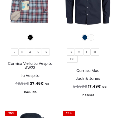
2
3
4
5
6
S
M
L
XL
XXL
Camisa Viella La Vespita
AW23
Camisa Mao
La Vespita
Jack & Jones
El
El
49,95
€
37,46
€
Iva
El
El
24,99
€
17,49
€
Iva
precio
precio
Incluido
precio
precio
Incluido
original
actual
original
actual
era:
es:
era:
es:
25%
25%
49,95€.
37,46€.
24,99€.
17,49€.