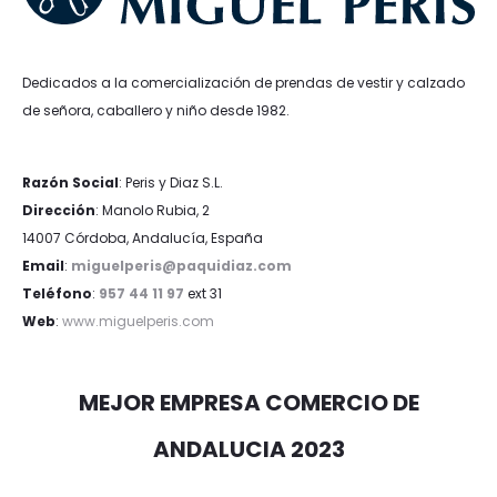
Dedicados a la comercialización de prendas de vestir y calzado
de señora, caballero y niño desde 1982.
Razón Social
: Peris y Diaz S.L.
Dirección
: Manolo Rubia, 2
14007 Córdoba, Andalucía, España
Email
:
miguelperis@paquidiaz.com
Teléfono
:
957 44 11 97
ext 31
Web
:
www.miguelperis.com
MEJOR EMPRESA COMERCIO DE
ANDALUCIA 2023