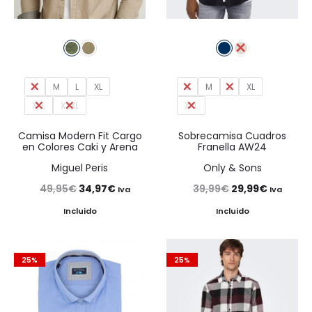
S
M
L
XL
S
M
L
XL
XXL
XXXL
XXL
Camisa Modern Fit Cargo
Sobrecamisa Cuadros
en Colores Caki y Arena
Franella AW24
Miguel Peris
Only & Sons
El
El
El
El
49,95
€
34,97
€
39,99
€
29,99
€
Iva
Iva
precio
precio
precio
precio
Incluido
Incluido
original
actual
original
actual
era:
es:
era:
es:
25%
25%
49,95€.
34,97€.
39,99€.
29,99€.