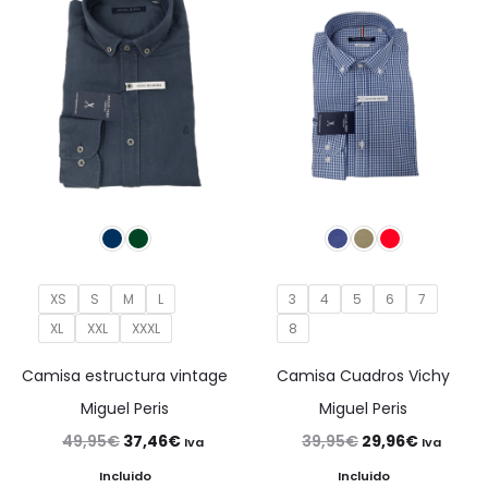
XS
S
M
L
3
4
5
6
7
XL
XXL
XXXL
8
Camisa estructura vintage
Camisa Cuadros Vichy
Miguel Peris
Miguel Peris
El
El
El
El
49,95
€
37,46
€
39,95
€
29,96
€
Iva
Iva
precio
precio
precio
precio
Incluido
Incluido