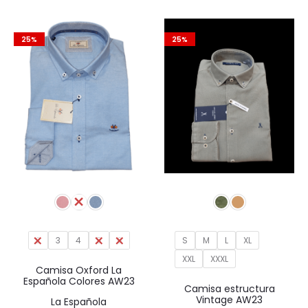
original
actual
era:
es:
era:
es:
49,95€.
37,46€.
25%
25%
49,95€.
37,46€.
2
3
4
5
6
S
M
L
XL
XXL
XXXL
Camisa Oxford La
Española Colores AW23
Camisa estructura
Vintage AW23
La Española