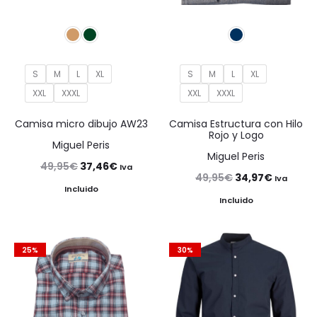
S
M
L
XL
S
M
L
XL
XXL
XXXL
XXL
XXXL
Camisa micro dibujo AW23
Camisa Estructura con Hilo
Rojo y Logo
Miguel Peris
Miguel Peris
El
El
49,95
€
37,46
€
Iva
El
El
49,95
€
34,97
€
Iva
precio
precio
Incluido
precio
precio
Incluido
original
actual
original
actual
era:
es:
era:
es:
49,95€.
37,46€.
25%
30%
49,95€.
34,97€.