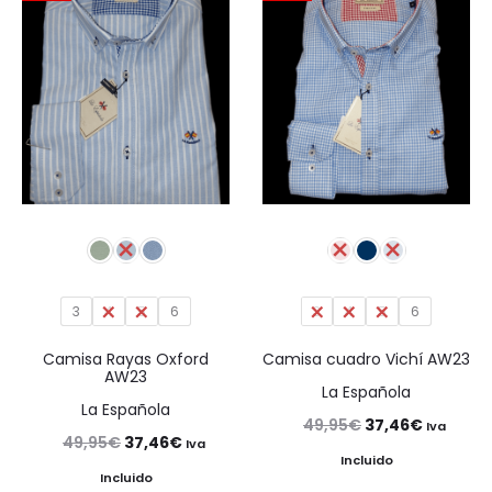
44,95€.
33,71€.
34,99€.
26,24€.
3
4
5
6
3
4
5
6
Camisa Rayas Oxford
Camisa cuadro Vichí AW23
AW23
La Española
La Española
El
El
49,95
€
37,46
€
Iva
El
El
49,95
€
37,46
€
Iva
precio
precio
Incluido
precio
precio
Incluido
original
actual