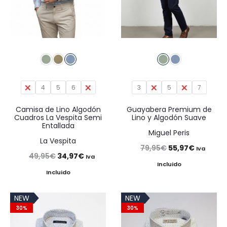
3
4
5
6
7
3
4
5
6
7
Camisa de Lino Algodón
Guayabera Premium de
Cuadros La Vespita Semi
Lino y Algodón Suave
Entallada
Miguel Peris
La Vespita
El
El
79,95
€
55,97
€
Iva
El
El
49,95
€
34,97
€
Iva
precio
precio
Incluido
precio
precio
Incluido
original
actual
original
actual
era:
es:
NEW
NEW
era:
es:
79,95€.
55,97€.
30%
30%
49,95€.
34,97€.