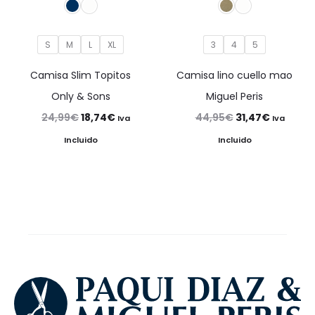
S
M
L
XL
3
4
5
Camisa Slim Topitos
Camisa lino cuello mao
Only & Sons
Miguel Peris
El
El
El
El
24,99
€
18,74
€
44,95
€
31,47
€
Iva
Iva
precio
precio
precio
precio
Incluido
Incluido
original
actual
original
actual
era:
es:
era:
es:
24,99€.
18,74€.
44,95€.
31,47€.