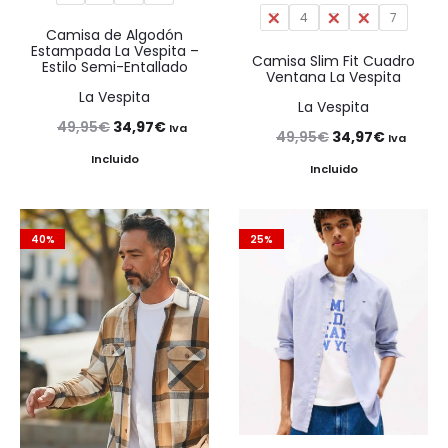
3
4
5
6
7
Camisa de Algodón
Estampada La Vespita –
Camisa Slim Fit Cuadro
Estilo Semi-Entallado
Ventana La Vespita
La Vespita
La Vespita
El
El
49,95
€
34,97
€
Iva
El
El
49,95
€
34,97
€
Iva
precio
precio
Incluido
precio
precio
Incluido
original
actual
original
actual
era:
es:
era:
es:
40%
25%
49,95€.
34,97€.
49,95€.
34,97€.