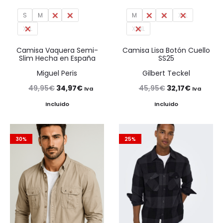
S
M
L
XL
M
L
XL
XXL
XXL
XXXL
Camisa Vaquera Semi-
Camisa Lisa Botón Cuello
Slim Hecha en España
SS25
Miguel Peris
Gilbert Teckel
El
El
El
El
49,95
€
34,97
€
45,95
€
32,17
€
Iva
Iva
precio
precio
precio
precio
Incluido
Incluido
original
actual
original
actual
era:
es:
era:
es:
30%
25%
49,95€.
34,97€.
45,95€.
32,17€.