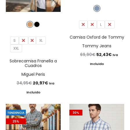
S
M
L
XL
Camisa Oxford de Tommy
S
M
L
XL
Tommy Jeans
XXL
El
El
69,90
€
52,43
€
Iva
Sobrecamisa Franella a
precio
precio
Incluido
Cuadros
original
actual
Miguel Peris
era:
es:
El
El
34,95
€
20,97
€
Iva
69,90€.
52,43€.
precio
precio
Incluido
original
actual
era:
es:
TENDENCIA
30%
34,95€.
20,97€.
25%