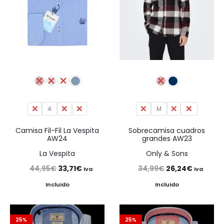
3
4
5
6
S
M
L
XL
Camisa Fil-Fil La Vespita
Sobrecamisa cuadros
AW24
grandes AW23
La Vespita
Only & Sons
El
El
El
El
44,95
€
33,71
€
34,99
€
26,24
€
Iva
Iva
precio
precio
precio
precio
Incluido
Incluido
original
actual
original
actual
era:
es:
era:
es:
25%
25%