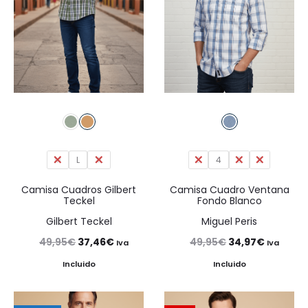
M
L
XL
3
4
5
6
Camisa Cuadros Gilbert
Camisa Cuadro Ventana
Teckel
Fondo Blanco
Gilbert Teckel
Miguel Peris
El
El
El
El
49,95
€
37,46
€
49,95
€
34,97
€
Iva
Iva
precio
precio
precio
precio
Incluido
Incluido
original
actual
original
actual
era:
es:
era:
es: