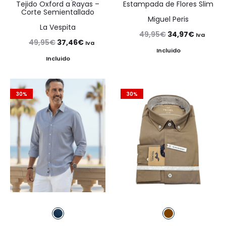
Tejido Oxford a Rayas –
Estampada de Flores Slim
Corte Semientallado
Miguel Peris
La Vespita
El
El
49,95
€
34,97
€
Iva
El
El
49,95
€
37,46
€
Iva
precio
precio
Incluido
precio
precio
Incluido
original
actual
original
actual
era:
es:
era:
es:
49,95€.
34,97€.
30%
30%
49,95€.
37,46€.