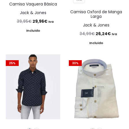
Camisa Vaquera Básica
Camisa Oxford de Manga
Jack & Jones
Larga
El
El
39,95
€
29,96
€
Iva
Jack & Jones
precio
precio
Incluido
El
El
34,99
€
26,24
€
Iva
original
actual
precio
precio
Incluido
era:
es:
original
actual
39,95€.
29,96€.
era:
es:
25%
30%
34,99€.
26,24€.