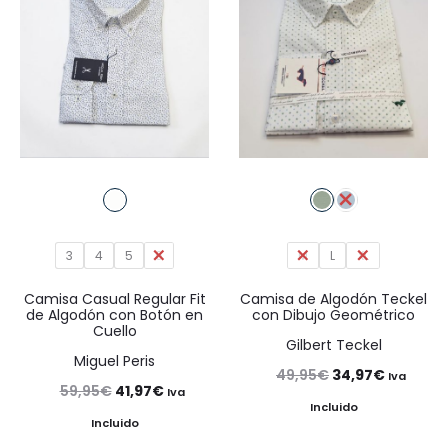
3
4
5
6
M
L
XL
Camisa Casual Regular Fit
Camisa de Algodón Teckel
de Algodón con Botón en
con Dibujo Geométrico
Cuello
Gilbert Teckel
Miguel Peris
El
El
49,95
€
34,97
€
Iva
El
El
59,95
€
41,97
€
Iva
precio
precio
Incluido
precio
precio
Incluido
original
actual