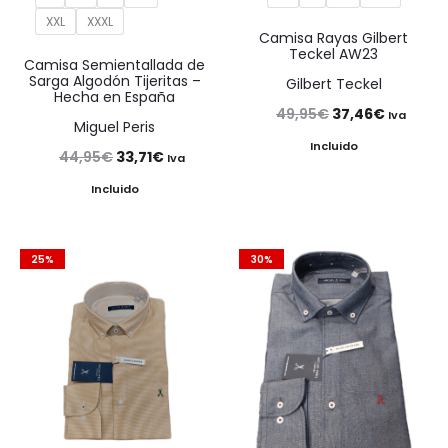
XXL
XXXL
Camisa Rayas Gilbert
Teckel AW23
Camisa Semientallada de
Sarga Algodón Tijeritas –
Gilbert Teckel
Hecha en España
El
El
49,95
€
37,46
€
Iva
Miguel Peris
precio
precio
Incluido
El
El
44,95
€
33,71
€
Iva
original
actual
precio
precio
Incluido
era:
es:
original
actual
49,95€.
37,46€.
era:
es:
25%
30%
44,95€.
33,71€.