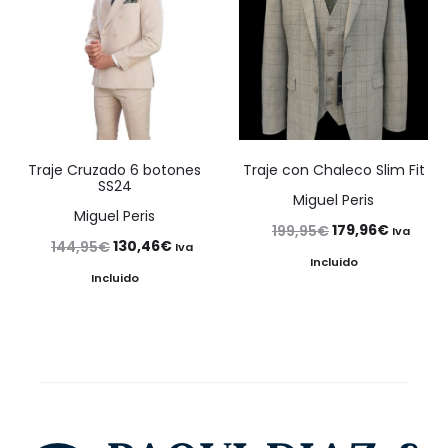
143,96€
Traje Cruzado 6 botones
Traje con Chaleco Slim Fit
SS24
Miguel Peris
Miguel Peris
El
El
179,96
€
199,95
€
Iva
El
El
130,46
€
144,95
€
Iva
precio
precio
Incluido
precio
precio
Incluido
original
actual
original
actual
era:
es:
era:
es:
199,95€.
179,96€
144,95€.
130,46€.