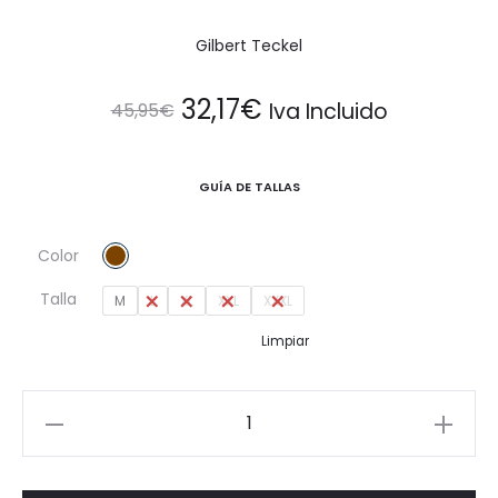
Gilbert Teckel
El
El
32,17
€
Iva Incluido
45,95
€
precio
precio
GUÍA DE TALLAS
original
actual
Color
era:
es:
Talla
M
L
XL
XXL
XXXL
45,95€.
32,17€.
Limpiar
Camisa
Lisa
Botón