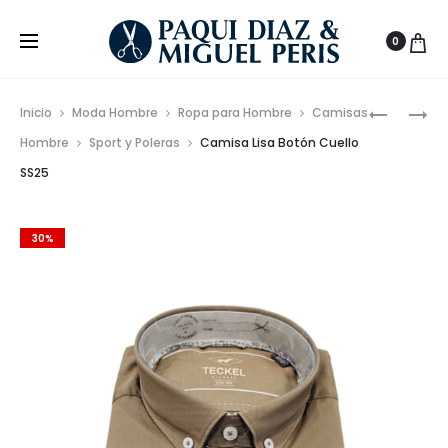
0
Prod
BOLSO
CAMISA
Inicio
Moda Hombre
Ropa para Hombre
Camisas
OVALAD
VAQUERA
de
Hombre
Sport y Poleras
Camisa Lisa Botón Cuello
DE
SEMI-
SS25
nave
EFECTO
SLIM
PIEL
HECHA
CON
EN
30%
LOGO
ESPAÑA
3D