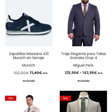
Zapatillas Massana 431
Traje Elegante para Tallas
Munich en Serraje
Grandes Drop 4
Munich
Miguel Peris
El
El
Rango
71,40
€
125,96
€
-
143,96
€
102,00
€
Iva
Iva
precio
precio
de
Incluido
Incluido
original
actual
precios:
era:
es:
desde
10%
10%
102,00€.
71,40€.
125,96€
hasta