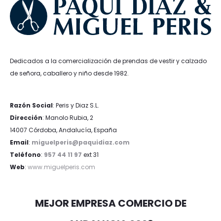
Dedicados a la comercialización de prendas de vestir y calzado
de señora, caballero y niño desde 1982.
Razón Social
: Peris y Diaz S.L.
Dirección
: Manolo Rubia, 2
14007 Córdoba, Andalucía, España
Email
:
miguelperis@paquidiaz.com
Teléfono
:
957 44 11 97
ext 31
Web
:
www.miguelperis.com
MEJOR EMPRESA COMERCIO DE