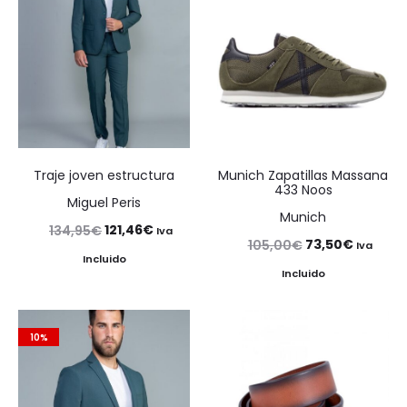
Traje joven estructura
Munich Zapatillas Massana
433 Noos
Miguel Peris
Munich
El
El
121,46
€
134,95
€
Iva
El
El
73,50
€
105,00
€
Iva
precio
precio
Incluido
precio
precio
Incluido
original
actual
original
actual
era:
es:
era:
es:
134,95€.
121,46€.
10%
105,00€.
73,50€.