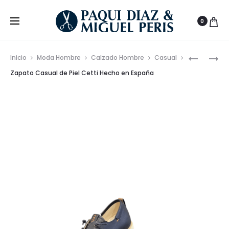
0
Prod
MOCASÍN
BOLSO
Inicio
Moda Hombre
Calzado Hombre
Casual
DE
OVALAD
de
Zapato Casual de Piel Cetti Hecho en España
PIEL
DE
nave
VUELTA
EFECTO
MADE
PIEL
IN
CON
SPAIN
LOGO
3D