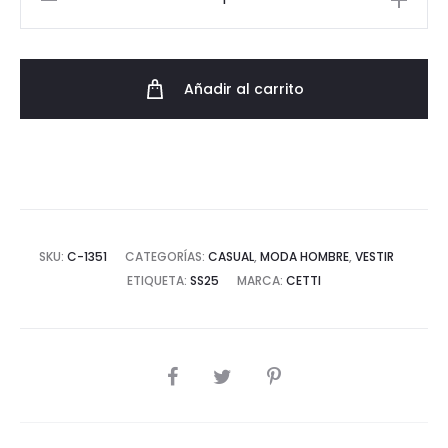
Casual
de
Piel
Añadir al carrito
Cetti
Hecho
en
España
cantidad
SKU:
C-1351
CATEGORÍAS:
CASUAL
,
MODA HOMBRE
,
VESTIR
ETIQUETA:
SS25
MARCA:
CETTI
COMPARTIR