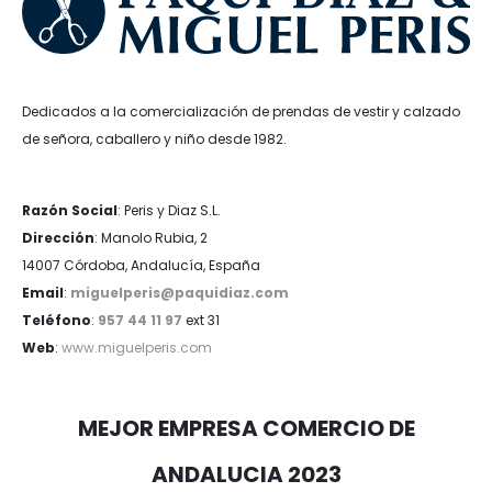
Dedicados a la comercialización de prendas de vestir y calzado
de señora, caballero y niño desde 1982.
Razón Social
: Peris y Diaz S.L.
Dirección
: Manolo Rubia, 2
14007 Córdoba, Andalucía, España
Email
:
miguelperis@paquidiaz.com
Teléfono
:
957 44 11 97
ext 31
Web
:
www.miguelperis.com
MEJOR EMPRESA COMERCIO DE
ANDALUCIA 2023