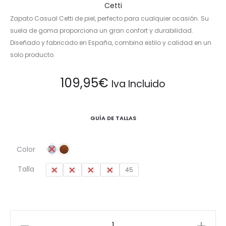
Cetti
Zapato Casual Cetti de piel, perfecto para cualquier ocasión. Su
suela de goma proporciona un gran confort y durabilidad.
Diseñado y fabricado en España, combina estilo y calidad en un
solo producto.
109,95
€
Iva Incluido
GUÍA DE TALLAS
Color
Talla
41
42
43
44
45
Zapato