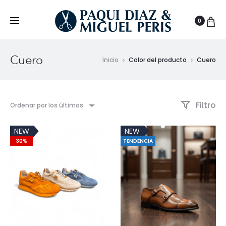
0
Cuero
Inicio
Color del producto
Cuero
Filtro
Ordenar por los últimos
NEW
NEW
30%
TENDENCIA