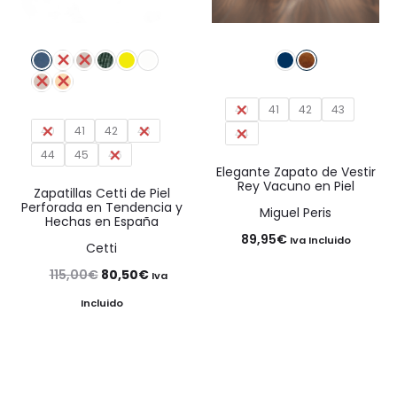
40
41
42
43
40
41
42
43
44
44
45
46
Elegante Zapato de Vestir
Rey Vacuno en Piel
Zapatillas Cetti de Piel
Perforada en Tendencia y
Miguel Peris
Hechas en España
89,95
€
Iva Incluido
Cetti
El
El
115,00
€
80,50
€
Iva
precio
precio
Incluido
original
actual
era:
es:
115,00€.
80,50€.