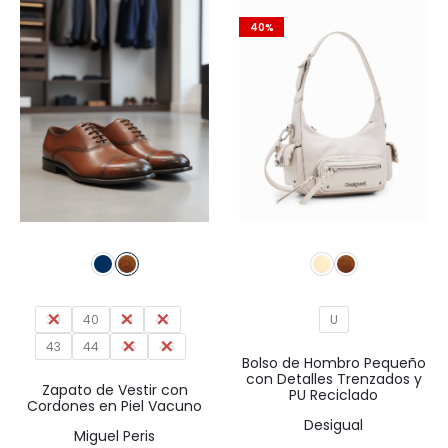
40%
39
40
41
42
U
43
44
45
46
Bolso de Hombro Pequeño
con Detalles Trenzados y
Zapato de Vestir con
PU Reciclado
Cordones en Piel Vacuno
Desigual
Miguel Peris