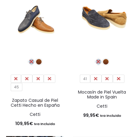
41
42
43
44
41
42
43
44
45
Mocasín de Piel Vuelta
Made in Spain
Zapato Casual de Piel
Cetti Hecho en España
Cetti
Cetti
99,95
€
Iva Incluido
109,95
€
Iva Incluido