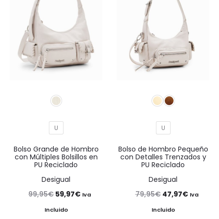
U
U
Bolso Grande de Hombro
Bolso de Hombro Pequeño
con Múltiples Bolsillos en
con Detalles Trenzados y
PU Reciclado
PU Reciclado
Desigual
Desigual
El
El
El
El
99,95
€
59,97
€
79,95
€
47,97
€
Iva
Iva
precio
precio
precio
precio
Incluido
Incluido