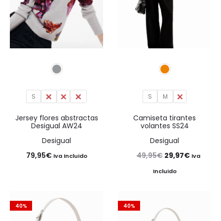
S
M
L
XL
S
M
L
Jersey flores abstractas
Camiseta tirantes
Desigual AW24
volantes SS24
Desigual
Desigual
El
El
79,95
€
49,95
€
29,97
€
Iva Incluido
Iva
precio
precio
Incluido
original
actual
era:
es:
40%
40%
49,95€.
29,97€.