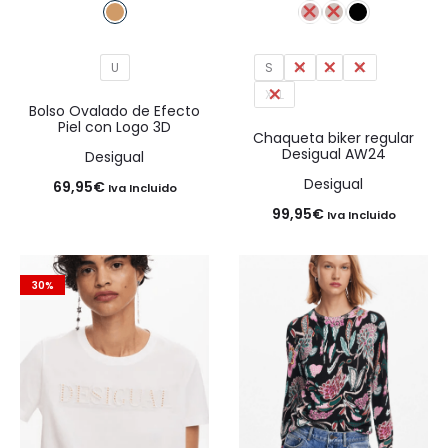
U
S
M
L
XL
XXL
Bolso Ovalado de Efecto
Piel con Logo 3D
Chaqueta biker regular
Desigual AW24
Desigual
Desigual
69,95
€
Iva Incluido
99,95
€
Iva Incluido
30%