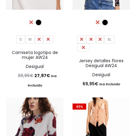
S
M
L
XL
S
M
L
XL
XXL
Camiseta logotipo de
mujer AW24
Jersey detalles flores
Desigual AW24
Desigual
Desigual
El
El
39,95
€
27,97
€
Iva
69,95
€
precio
precio
Iva Incluido
Incluido
original
actual
era:
es:
40%
39,95€.
27,97€.