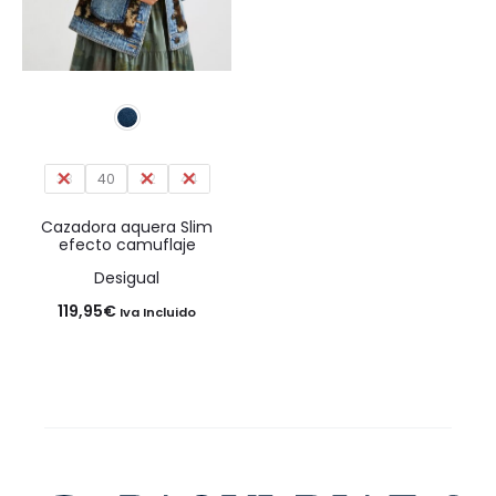
38
40
42
44
Cazadora aquera Slim
efecto camuflaje
Desigual
119,95
€
Iva Incluido