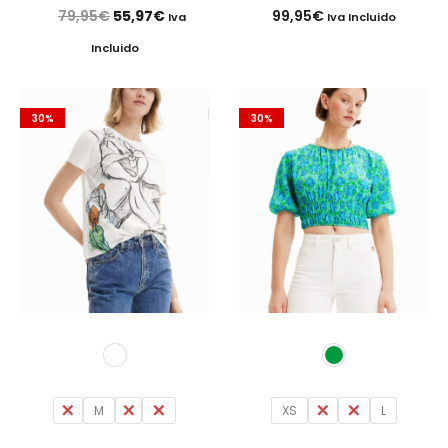
El
El
79,95
€
55,97
€
99,95
€
Iva
Iva Incluido
precio
precio
Incluido
original
actual
era:
es:
30%
30%
79,95€.
55,97€.
S
M
L
XL
XS
S
M
L