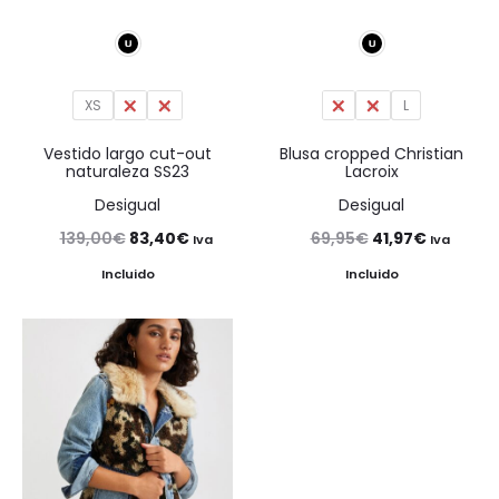
XS
S
M
S
M
L
Vestido largo cut-out
Blusa cropped Christian
naturaleza SS23
Lacroix
Desigual
Desigual
El
El
El
El
139,00
€
83,40
€
69,95
€
41,97
€
Iva
Iva
precio
precio
precio
precio
Incluido
Incluido
original
actual
original
actual
era:
es:
era:
es:
139,00€.
83,40€.
69,95€.
41,97€.