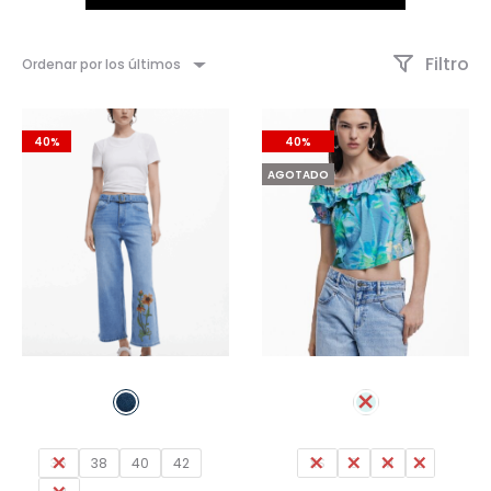
Filtro
Ordenar por los últimos
40%
40%
AGOTADO
36
38
40
42
XS
S
M
L