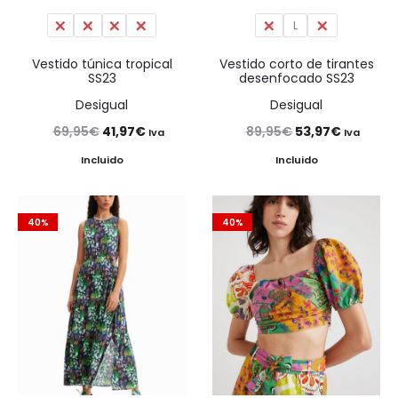
S
M
L
XL
M
L
XL
Vestido túnica tropical
Vestido corto de tirantes
SS23
desenfocado SS23
Desigual
Desigual
El
El
El
El
69,95
€
41,97
€
89,95
€
53,97
€
Iva
Iva
precio
precio
precio
precio
Incluido
Incluido
original
actual
original
actual
era:
es:
era:
es:
40%
40%
69,95€.
41,97€.
89,95€.
53,97€.