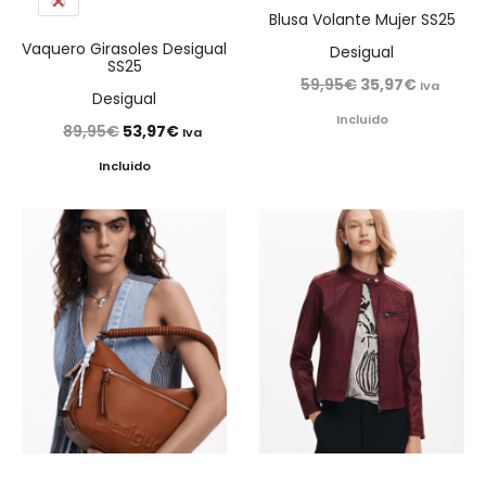
44
Blusa Volante Mujer SS25
Vaquero Girasoles Desigual
Desigual
SS25
El
El
59,95
€
35,97
€
Iva
Desigual
precio
precio
Incluido
El
El
89,95
€
53,97
€
Iva
original
actual
precio
precio
Incluido
era:
es:
original
actual
59,95€.
35,97€.
era:
es:
89,95€.
53,97€.