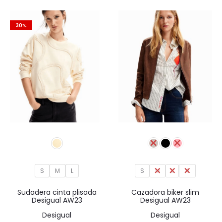
original
actual
original
actual
era:
es:
era:
es:
30%
99,95€.
59,97€.
79,95€.
47,97€.
S
M
L
S
M
L
XL
Sudadera cinta plisada
Cazadora biker slim
Desigual AW23
Desigual AW23
Desigual
Desigual