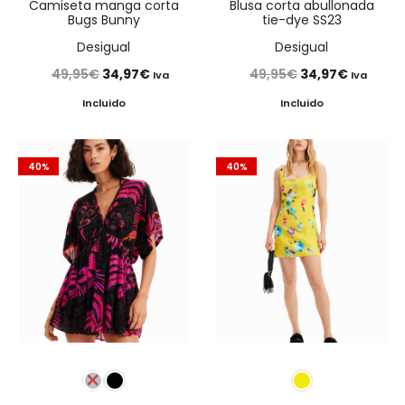
Camiseta manga corta
Blusa corta abullonada
Bugs Bunny
tie-dye SS23
Desigual
Desigual
El
El
El
El
49,95
€
34,97
€
49,95
€
34,97
€
Iva
Iva
precio
precio
precio
precio
Incluido
Incluido
original
actual
original
actual
era:
es:
era:
es:
40%
40%
49,95€.
34,97€.
49,95€.
34,97€.