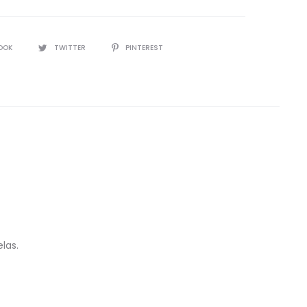
IR
OOK
TWITTER
PINTEREST
las.