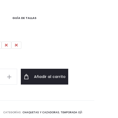
GUÍA DE TALLAS
42
44
a
Añadir al carrito
je
d
CATEGORÍAS:
CHAQUETAS Y CAZADORAS
,
TEMPORADA O/I