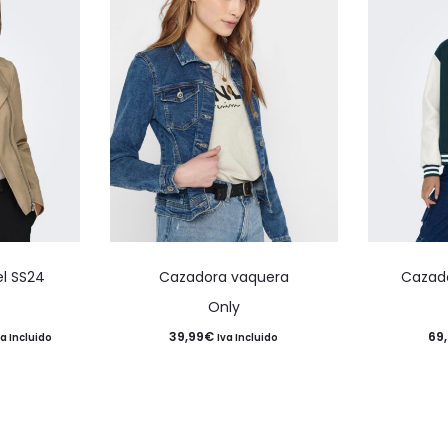
Este
Este
el SS24
Cazadora vaquera
Cazado
producto
producto
Only
tiene
tiene
39,99
€
69
va Incluido
Iva Incluido
múltiples
múltiples
recio
variantes.
variantes.
ctual
Las
Las
:
opciones
opciones