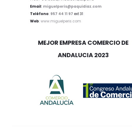
Email
:
miguelperis@paquidiaz.com
Teléfono
:
957 44 11 97
ext 31
Web
:
www.miguelperis.com
MEJOR EMPRESA COMERCIO DE
ANDALUCIA 2023