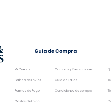
9,99€.
se
se
pueden
pueden
elegir
elegir
en
en
la
la
página
página
de
de
Guía de Compra
producto
producto
Mi Cuenta
Cambios y Devoluciones
Q
Política de Envíos
Guía de Tallas
Tr
Formas de Pago
Condiciones de compra
T
Gastos de Envío
C