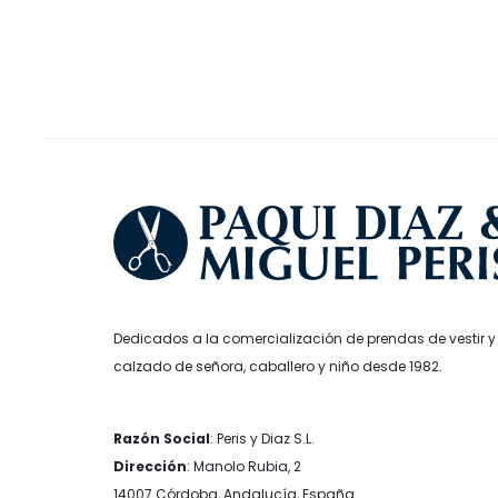
29,99€.
20,99€.
49,99€.
2
se
pueden
elegir
en
la
página
de
producto
Dedicados a la comercialización de prendas de vestir y
calzado de señora, caballero y niño desde 1982.
Razón Social
: Peris y Diaz S.L.
Dirección
: Manolo Rubia, 2
14007 Córdoba, Andalucía, España