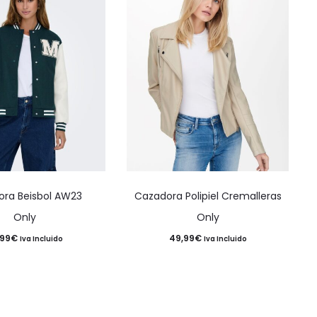
Este
Este
ra Beisbol AW23
Cazadora Polipiel Cremalleras
producto
producto
Only
Only
tiene
tiene
,99
€
49,99
€
Iva Incluido
Iva Incluido
múltiples
múltiples
variantes.
variantes.
Las
Las
opciones
opciones