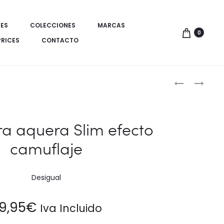
ES
COLECCIONES
MARCAS
0
PRICES
CONTACTO
Produ
CAZADORA
PANTALONE
VAQUERA
FELPA
de
naveg
a aquera Slim efecto
camuflaje
Desigual
19,95
€
Iva Incluido