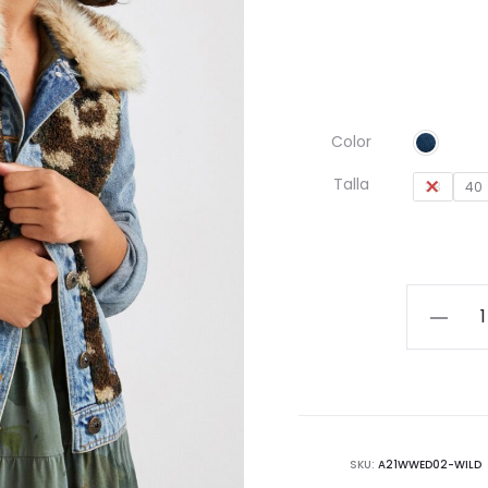
Color
Talla
38
40
Cazador
aquera
Slim
efecto
camufla
cantida
SKU:
A21WWED02-WILD