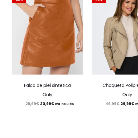
Este
Falda de piel sintetica
Chaqueta Polipi
producto
Only
Only
tiene
El
El
El
El
20,99
€
29,99
€
29,99
€
49,99
€
Iva Incluido
I
múltiples
precio
precio
precio
p
variantes.
original
actual
original
a
Las
era:
es:
era:
es
opciones