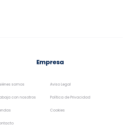
se
se
pueden
pueden
elegir
elegir
en
en
la
la
página
página
de
de
Empresa
producto
producto
uiénes somos
Aviso Legal
abaja con nosotros
Política de Privacidad
iendas
Cookies
ontacto