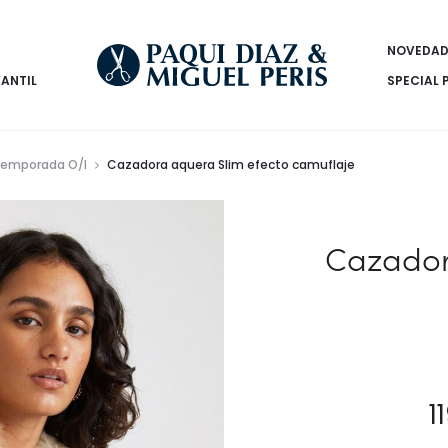
NOVEDAD
FANTIL
SPECIAL 
emporada O/I
Cazadora aquera Slim efecto camuflaje
Cazador
1