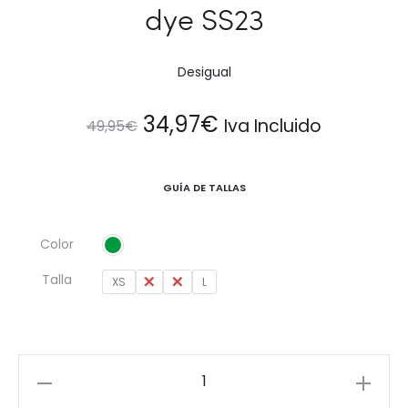
dye SS23
Desigual
El
El
34,97
€
Iva Incluido
49,95
€
precio
precio
GUÍA DE TALLAS
original
actual
Color
era:
es:
Talla
XS
S
M
L
49,95€.
34,97€.
Blusa
corta