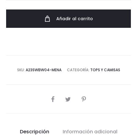
abullonada
tie-
Añadir al carrito
dye
SS23
cantidad
SKU:
A23SWBW04-MENA
CATEGORÍA:
TOPS Y CAMISAS
COMPARTIR
Descripción
Información adicional