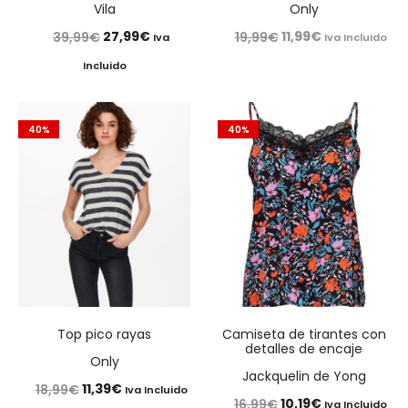
Vila
Only
El
El
El
El
27,99
€
11,99
€
39,99
€
19,99
€
Iva
Iva Incluido
precio
precio
precio
precio
Incluido
original
actual
original
actual
era:
es:
era:
es:
40%
40%
39,99€.
27,99€.
19,99€.
11,99€.
Top pico rayas
Camiseta de tirantes con
detalles de encaje
Only
Jackquelin de Yong
El
El
11,39
€
18,99
€
Iva Incluido
El
El
10,19
€
16,99
€
Iva Incluido