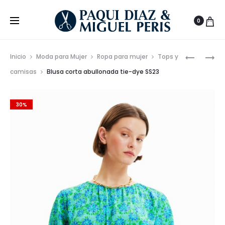
0
Prod
FALDA
CAMISET
Inicio
Moda para Mujer
Ropa para mujer
Tops y
CORTA
MANGA
de
camisas
Blusa corta abullonada tie-dye SS23
DE
CORTA
nave
PUNTO
BUGS
30%
ELÁSTICA
BUNNY
SS23