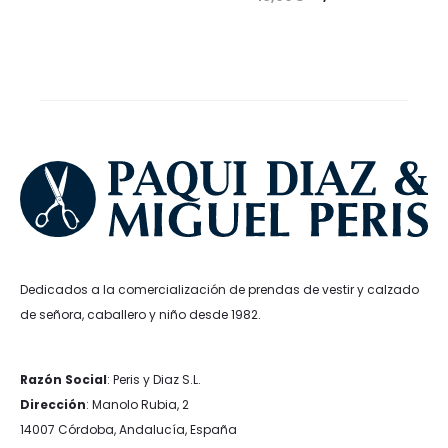
precio
precio
precio
precio
original
actual
original
actual
era:
es:
era:
es:
18,99€.
11,39€.
16,99€.
10,19€.
Dedicados a la comercialización de prendas de vestir y calzado
de señora, caballero y niño desde 1982.
Razón Social
: Peris y Diaz S.L.
Dirección
: Manolo Rubia, 2
14007 Córdoba, Andalucía, España