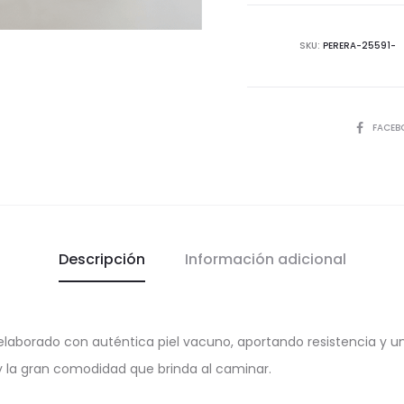
Cordone
en
SKU:
PERERA-25591-
Piel
Vacuno
cantida
COMPART
FACEB
Descripción
Información adicional
elaborado con auténtica piel vacuno, aportando resistencia y un
y la gran comodidad que brinda al caminar.