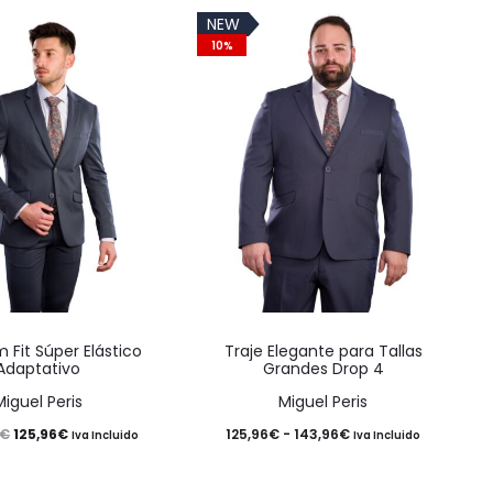
NEW
10%
Este
Este
m Fit Súper Elástico
Traje Elegante para Tallas
producto
producto
Adaptativo
Grandes Drop 4
tiene
tiene
Miguel Peris
Miguel Peris
múltiples
múltiples
El
El
Rango
125,96
€
125,96
€
-
143,96
€
€
Iva Incluido
Iva Incluido
variantes.
variantes.
precio
precio
de
Las
Las