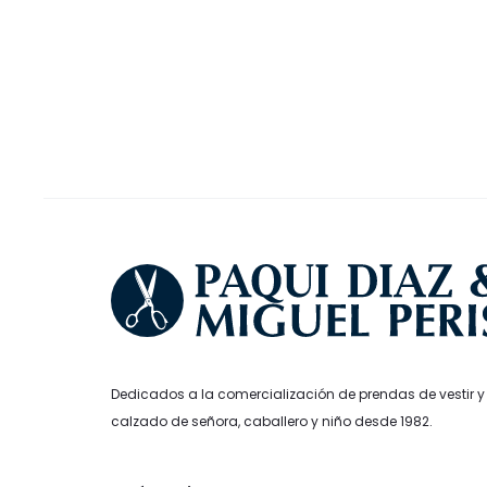
original
actual
era:
e
opciones
era:
es:
144,95€.
1
se
102,00€.
71,40€.
pueden
elegir
en
la
página
de
producto
Dedicados a la comercialización de prendas de vestir y
calzado de señora, caballero y niño desde 1982.