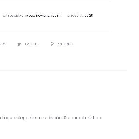
s
CATEGORÍAS:
MODA HOMBRE
,
VESTIR
ETIQUETA:
SS25
d
IR
OOK
TWITTER
PINTEREST
 toque elegante a su diseño. Su característica