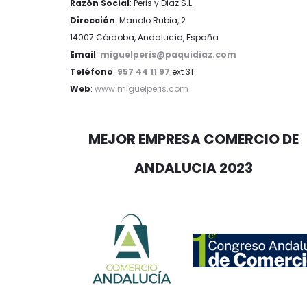
Razón Social
: Peris y Diaz S.L.
Dirección
: Manolo Rubia, 2
14007 Córdoba, Andalucía, España
Email
:
miguelperis@paquidiaz.com
Teléfono
:
957 44 11 97
ext 31
Web
:
www.miguelperis.com
MEJOR EMPRESA COMERCIO DE
ANDALUCIA 2023