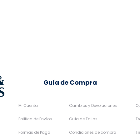
original
actual
s:
opciones
opciones
era:
es:
30,46€.
se
se
219,95€.
197,96€.
pueden
pueden
elegir
elegir
en
en
la
la
página
página
de
de
Guía de Compra
producto
producto
Mi Cuenta
Cambios y Devoluciones
Q
Política de Envíos
Guía de Tallas
Tr
Formas de Pago
Condiciones de compra
T