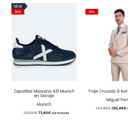
NEW
30%
10%
Este
Zapatillas Massana 431 Munich
Traje Cruzado 6 bo
producto
en Serraje
Miguel Peri
tiene
Munich
El
E
130,46
€
144,95
€
múltiples
El
El
71,40
€
102,00
€
Iva Incluido
precio
variantes.
precio
precio
original
Las