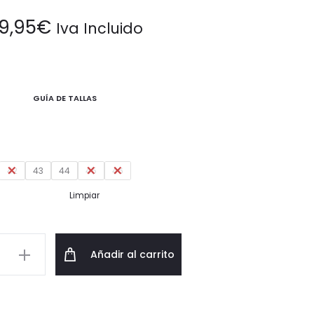
9,95
€
Iva Incluido
GUÍA DE TALLAS
42
43
44
45
46
Limpiar
Añadir al carrito