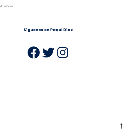
ontacto
Síguenos en Paqui Díaz
ram
Facebook
Twitter
Instagra
Ir