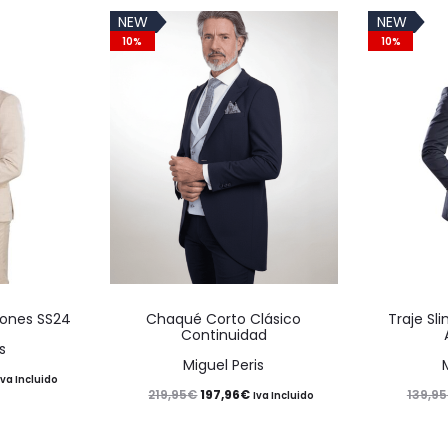
NEW
NEW
10%
10%
Este
Este
tones SS24
Chaqué Corto Clásico
Traje Sli
producto
producto
Continuidad
s
tiene
tiene
Miguel Peris
l
Iva Incluido
múltiples
múltiples
El
El
197,96
€
219,95
€
139,95
Iva Incluido
precio
variantes.
variantes.
precio
precio
actual
Las
Las