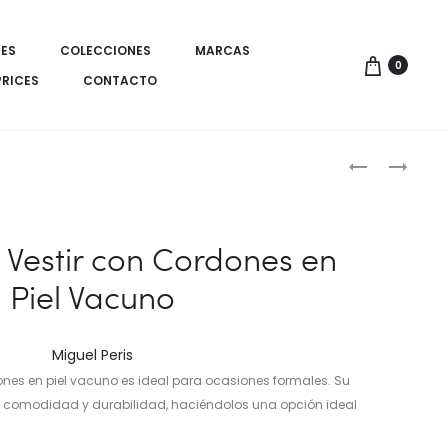
ES
COLECCIONES
MARCAS
0
PRICES
CONTACTO
Produ
ZAPATO
VESTIDO
DE
LARGO
de
PIEL
PLISADO
naveg
ELEGANTE
EN
 Vestir con Cordones en
ESTILO
POLIÉSTER
Piel Vacuno
CASTELLAN
Miguel Peris
dones en piel vacuno es ideal para ocasiones formales. Su
 comodidad y durabilidad, haciéndolos una opción ideal