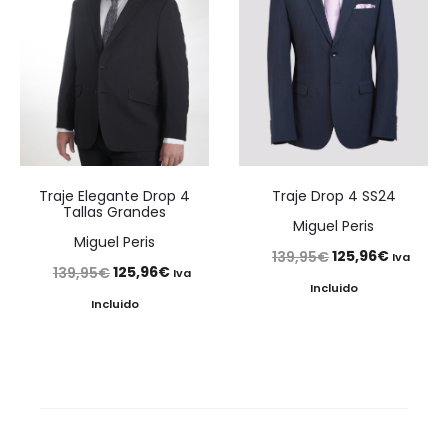
Traje Elegante Drop 4
Traje Drop 4 SS24
Tallas Grandes
Miguel Peris
Miguel Peris
El
El
125,96
€
139,95
€
Iva
El
El
125,96
€
139,95
€
Iva
precio
precio
Incluido
precio
precio
Incluido
original
actual
original
actual
era:
es:
era:
es:
139,95€.
125,96€
139,95€.
125,96€.