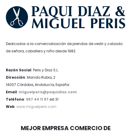
Dedicados a la comercialización de prendas de vestir y calzado
de señora, caballero y niño desde 1982.
Razón Social
: Peris y Diaz S.L.
Dirección
: Manolo Rubia, 2
14007 Córdoba, Andalucía, España
Email
:
miguelperis@paquidiaz.com
Teléfono
:
957 44 11 97
ext 31
Web
:
www.miguelperis.com
MEJOR EMPRESA COMERCIO DE