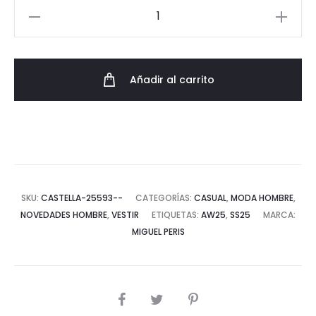
Zapato
de
Piel
Elegante
Añadir al carrito
Estilo
Castellano
cantidad
SKU:
CASTELLA-25593--
CATEGORÍAS:
CASUAL
,
MODA HOMBRE
,
NOVEDADES HOMBRE
,
VESTIR
ETIQUETAS:
AW25
,
SS25
MARCA:
MIGUEL PERIS
COMPARTIR