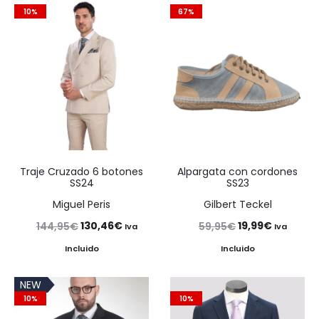
10%
67%
Traje Cruzado 6 botones
Alpargata con cordones
SS24
SS23
Miguel Peris
Gilbert Teckel
El
El
El
El
130,46
€
19,99
€
144,95
€
59,95
€
Iva
Iva
precio
precio
precio
precio
Incluido
Incluido
original
actual
original
actual
NEW
era:
es:
era:
es:
10%
10%
144,95€.
130,46€.
59,95€.
19,99€.