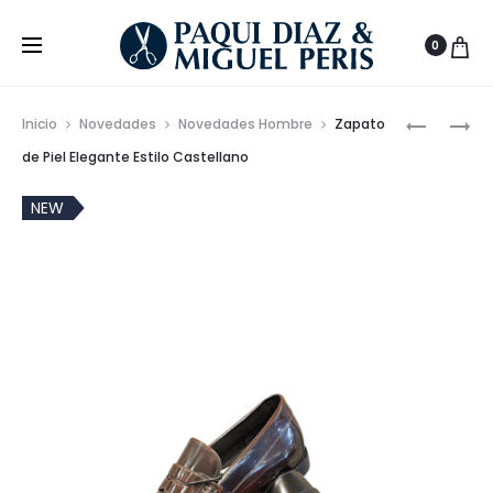
0
Prod
VESTIDO
ZAPATO
Inicio
Novedades
Novedades Hombre
Zapato
MIDI
DE
de
de Piel Elegante Estilo Castellano
ELÁSTIC
VESTIR
nave
CON
CON
NEW
ABERTUR
CORDON
EN
PIEL
VACUNO