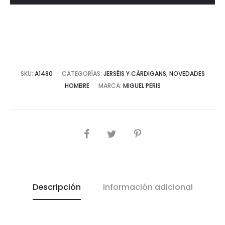
Mao
Textura
Panal
cantidad
SKU:
A1480
CATEGORÍAS:
JERSÉIS Y CÁRDIGANS
,
NOVEDADES
HOMBRE
MARCA:
MIGUEL PERIS
COMPARTIR
Descripción
Información adicional