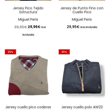
Jersey Pico Tejido
Jersey de Punto Fino con
Estructura
Cuello Pico
Miguel Peris
Miguel Peris
El
El
29,96
€
29,95
€
39,95
€
Iva
Iva Incluido
precio
precio
Incluido
original
actual
era:
es:
25%
25%
39,95€.
29,96€.
Jersey cuello pico coderas
Jersey cuello polo AW23