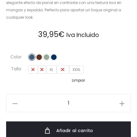
elegante efecto de panal en contraste con una textura lisa en
mangas y espalda. Perfecto para aportar un toque original a
cualquier look.
39,95
€
Iva Incluido
Color
Talla
M
L
XL
XXL
XXXL
Limpiar
Jersey
Polo
Fino
con
Añadir al carrito
Cuello