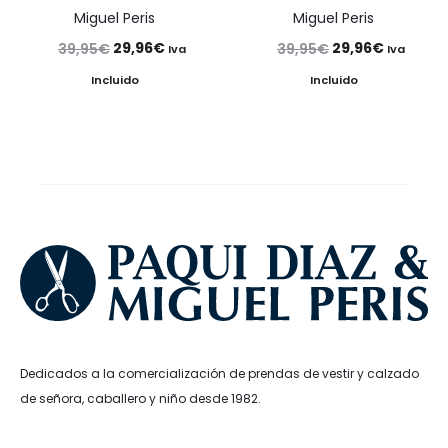
Miguel Peris
Miguel Peris
El
El
El
El
29,96
€
29,96
€
39,95
€
39,95
€
Iva
Iva
precio
precio
precio
precio
Incluido
Incluido
original
actual
original
actual
era:
es:
era:
es:
39,95€.
29,96€.
39,95€.
29,96€.
Dedicados a la comercialización de prendas de vestir y calzado
de señora, caballero y niño desde 1982.