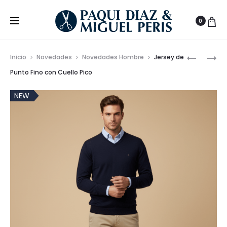
0
Prod
VAQUER
REBECA
Inicio
Novedades
Novedades Hombre
Jersey de
REGULAR
COMBIN
de
Punto Fino con Cuello Pico
FIT
nave
NEW