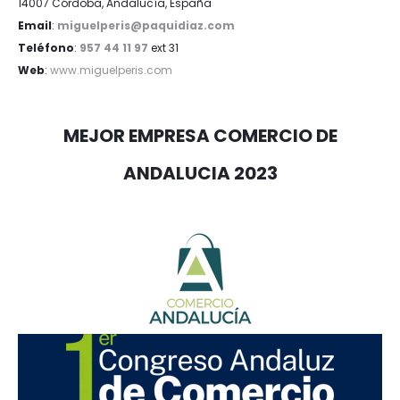
14007 Córdoba, Andalucía, España
Email
:
miguelperis@paquidiaz.com
Teléfono
:
957 44 11 97
ext 31
Web
:
www.miguelperis.com
MEJOR EMPRESA COMERCIO DE
ANDALUCIA 2023