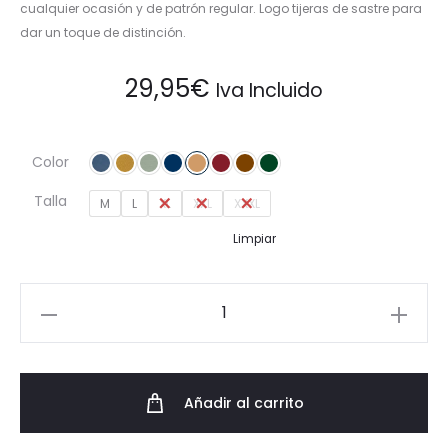
cualquier ocasión y de patrón regular. Logo tijeras de sastre para
dar un toque de distinción.
29,95
€
Iva Incluido
Color
Talla
M
L
XL
XXL
XXXL
Limpiar
Jersey
de
Punto
Fino
Añadir al carrito
con
Cuello