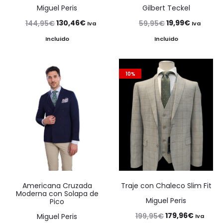
Miguel Peris
Gilbert Teckel
El
El
El
El
130,46
€
19,99
€
144,95
€
59,95
€
Iva
Iva
precio
precio
precio
precio
Incluido
Incluido
original
actual
original
actual
era:
es:
era:
es:
10%
144,95€.
130,46€.
59,95€.
19,99€.
Americana Cruzada
Traje con Chaleco Slim Fit
Moderna con Solapa de
Miguel Peris
Pico
El
El
179,96
€
199,95
€
Miguel Peris
Iva