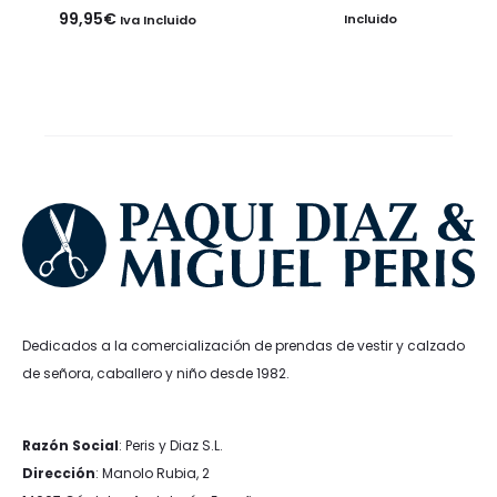
precio
precio
99,95
€
Incluido
Iva Incluido
original
actual
era:
es:
199,95€.
179,96€
Dedicados a la comercialización de prendas de vestir y calzado
de señora, caballero y niño desde 1982.
Razón Social
: Peris y Diaz S.L.
Dirección
: Manolo Rubia, 2