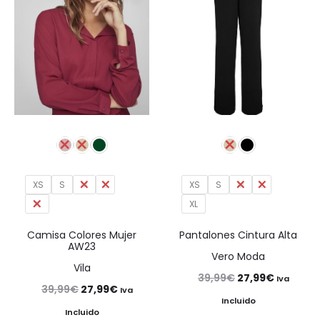
XS
S
M
L
XS
S
M
L
XL
XL
Camisa Colores Mujer
Pantalones Cintura Alta
AW23
Vero Moda
Vila
El
El
39,99
€
27,99
€
Iva
El
El
39,99
€
27,99
€
Iva
precio
precio
Incluido
precio
precio
Incluido
original
actual