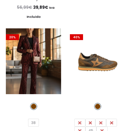
El
El
56,99
€
39,89
€
Iva
precio
precio
Incluido
original
actual
era:
es:
20%
40%
56,99€.
39,89€.
38
40
41
42
43
44
45
46