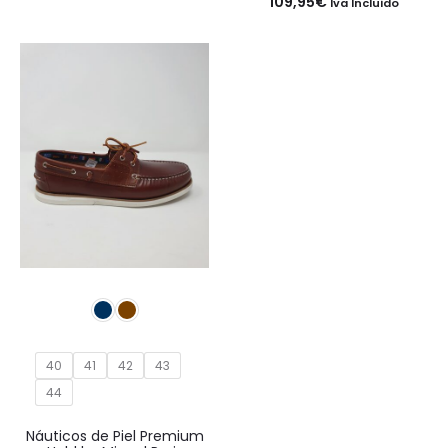
109,95
€
precio
precio
Iva Incluido
original
actual
era:
es:
14,99€.
8,99€.
40
41
42
43
44
Náuticos de Piel Premium