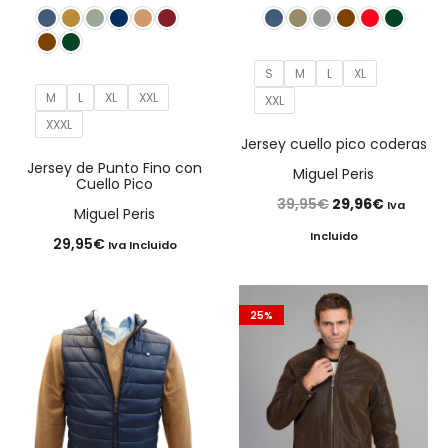
S
M
L
XL
M
L
XL
XXL
XXL
XXXL
Jersey cuello pico coderas
Jersey de Punto Fino con
Miguel Peris
Cuello Pico
El
El
39,95
€
29,96
€
Iva
Miguel Peris
precio
precio
Incluido
29,95
€
Iva Incluido
original
actual
era:
es:
25%
39,95€.
29,96€.