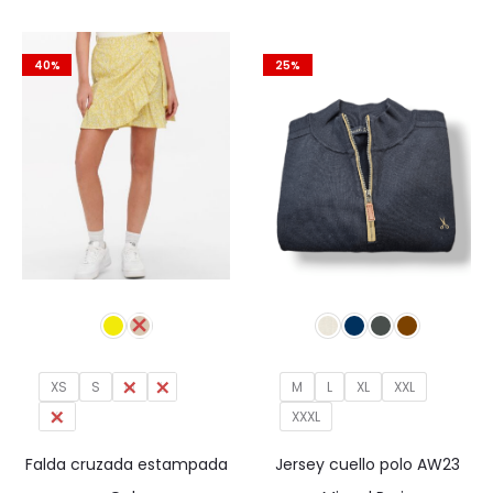
original
actual
era:
es:
era:
es:
39,99€.
27,99€.
40%
25%
39,99€.
27,99€.
XS
S
M
L
M
L
XL
XXL
XL
XXXL
Falda cruzada estampada
Jersey cuello polo AW23