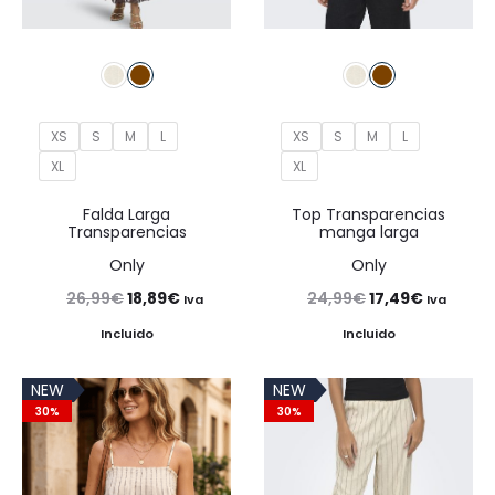
XS
S
M
L
XS
S
M
L
XL
XL
Falda Larga
Top Transparencias
Transparencias
manga larga
Only
Only
El
El
El
El
26,99
€
18,89
€
24,99
€
17,49
€
Iva
Iva
precio
precio
precio
precio
Incluido
Incluido
original
actual
original
actual
NEW
NEW
era:
es:
era:
es:
30%
30%
26,99€.
18,89€.
24,99€.
17,49€.