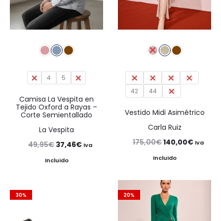
3
4
5
6
34
36
38
40
42
44
46
Camisa La Vespita en
Tejido Oxford a Rayas –
Vestido Midi Asimétrico
Corte Semientallado
Carla Ruiz
La Vespita
El
El
175,00
€
140,00
€
Iva
El
El
49,95
€
37,46
€
Iva
precio
precio
precio
precio
Incluido
Incluido
original
actual
original
actual
era:
es:
era:
es:
30%
20%
175,00€.
140,00€
49,95€.
37,46€.