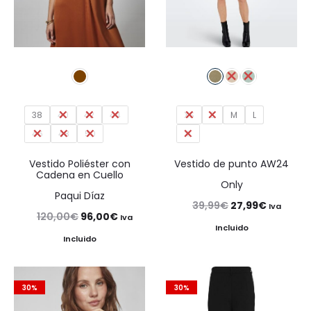
38
40
42
44
XS
S
M
L
46
48
50
XL
Vestido Poliéster con
Vestido de punto AW24
Cadena en Cuello
Only
Paqui Díaz
El
El
39,99
€
27,99
€
Iva
El
El
120,00
€
96,00
€
Iva
precio
precio
Incluido
precio
precio
Incluido
original
actual
original
actual
era:
es:
era:
es:
39,99€.
27,99€.
30%
30%
120,00€.
96,00€.