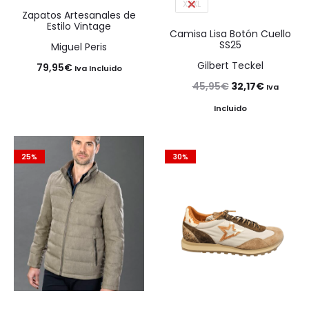
XXXL
Zapatos Artesanales de
Estilo Vintage
Camisa Lisa Botón Cuello
SS25
Miguel Peris
Gilbert Teckel
79,95
€
Iva Incluido
El
El
45,95
€
32,17
€
Iva
precio
precio
Incluido
original
actual
era:
es:
25%
30%
45,95€.
32,17€.