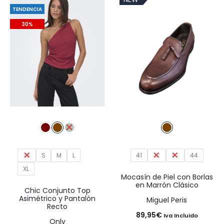
era:
es:
era:
es:
TENDENCIA
19,99€.
13,99€.
26,99€.
18,89€.
30%
XS
S
M
L
41
42
43
44
XL
Mocasín de Piel con Borlas
en Marrón Clásico
Chic Conjunto Top
Asimétrico y Pantalón
Miguel Peris
Recto
89,95
€
Iva Incluido
Only