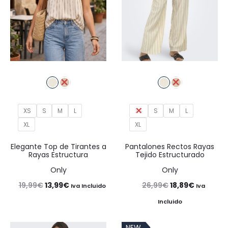
XS
S
M
L
XS
S
M
L
XL
XL
Elegante Top de Tirantes a
Pantalones Rectos Rayas
Rayas Estructura
Tejido Estructurado
Only
Only
El
El
El
El
19,99
€
13,99
€
26,99
€
18,89
€
Iva Incluido
Iva
precio
precio
precio
precio
Incluido
original
actual
original
actual
NEW