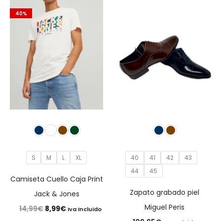
40%
S
M
L
XL
40
41
42
43
44
45
Camiseta Cuello Caja Print
Zapato grabado piel
Jack & Jones
Miguel Peris
El
El
14,99
€
8,99
€
Iva Incluido