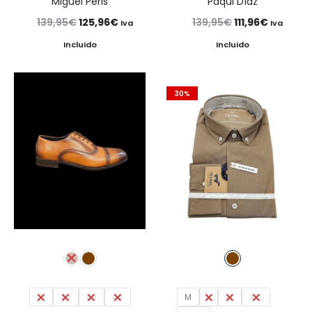
Miguel Peris
Paqui Díaz
El
El
El
El
139,95
€
125,96
€
139,95
€
111,96
€
Iva
Iva
precio
precio
precio
precio
Incluido
Incluido
original
actual
original
actual
era:
es:
era:
es:
30%
139,95€.
125,96€.
139,95€.
111,96€.
41
42
43
44
M
L
XL
XXL