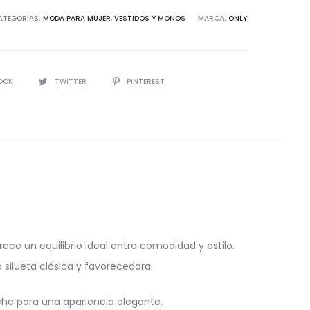
n
ATEGORÍAS:
MODA PARA MUJER
,
VESTIDOS Y MONOS
MARCA:
ONLY
d
IR
OOK
TWITTER
PINTEREST
ece un equilibrio ideal entre comodidad y estilo.
 silueta clásica y favorecedora.
noche para una apariencia elegante.