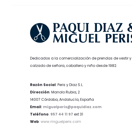
la
página
de
producto
Dedicados a la comercialización de prendas de vestir y
calzado de señora, caballero y niño desde 1982.
Razón Social
: Peris y Diaz S.L.
Dirección
: Manolo Rubia, 2
14007 Córdoba, Andalucía, España
Email
:
miguelperis@paquidiaz.com
Teléfono
:
957 44 11 97
ext 31
Web
:
www.miguelperis.com