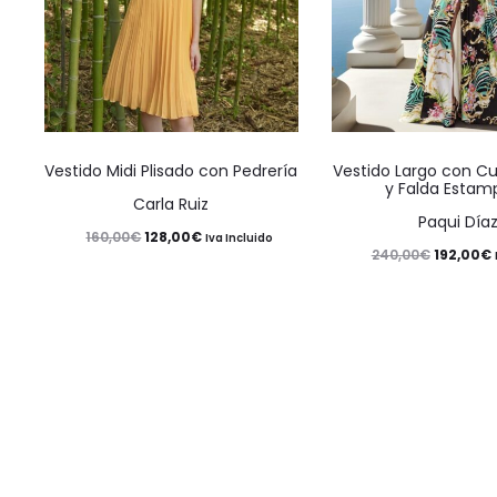
Este
Vestido Midi Plisado con Pedrería
Vestido Largo con C
producto
y Falda Esta
Carla Ruiz
tiene
Paqui Día
El
El
128,00
€
160,00
€
Iva Incluido
múltiples
El
E
192,00
€
240,00
€
precio
precio
variantes.
precio
original
actual
Las
original
era:
es:
opciones
era:
e
160,00€.
128,00€.
se
240,00€.
pueden
elegir
en