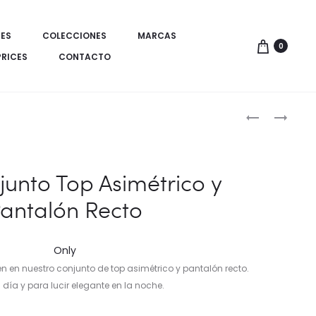
ES
COLECCIONES
MARCAS
0
PRICES
CONTACTO
Produ
TOP
TOP
TIRANTE
ANUDADO
de
ESTAMPADO
CON
naveg
LINO
ESTAMPADO
junto Top Asimétrico y
EXCLUSIVO
antalón Recto
Only
n en nuestro conjunto de top asimétrico y pantalón recto.
 día y para lucir elegante en la noche.