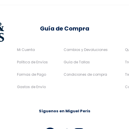
la
la
página
página
de
de
Guía de Compra
producto
producto
Mi Cuenta
Cambios y Devoluciones
Q
Política de Envíos
Guía de Tallas
Tr
Formas de Pago
Condiciones de compra
T
Gastos de Envío
C
Síguenos en Miguel Peris