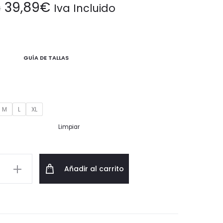
El
El
39,89
€
Iva Incluido
€
precio
precio
original
actual
GUÍA DE TALLAS
era:
es:
56,99€.
39,89€.
M
L
XL
Limpiar
Añadir al carrito
o
co