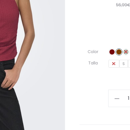
56,99
Color
Talla
XS
S
Chic
Conjunt
Top
Asimétri
y