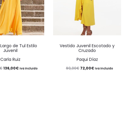
Este
Este
Largo de Tul Estilo
Vestido Juvenil Escotado y
producto
producto
Juvenil
Cruzado
tiene
tiene
Carla Ruiz
Paqui Díaz
múltiples
múltiples
El
El
El
El
136,00
€
72,00
€
€
90,00
€
Iva Incluido
Iva Incluido
variantes.
variantes.
precio
precio
precio
precio
Las
Las
original
actual
original
actual
opciones
opciones
era:
es:
era:
es:
se
se
170,00€.
136,00€.
90,00€.
72,00€.
pueden
pueden
elegir
elegir
en
en