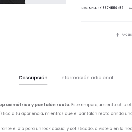
Pantaló
SKU:
ONLERIK15374559+57
C
Recto
cantida
COMPART
FACEB
Descripción
Información adicional
op asimétrico y pantalón recto
. Este emparejamiento chic ofr
tico a tu apariencia, mientras que el pantalón recto brinda una
rante el día para un look casual y sofisticado, o vístelo en la 