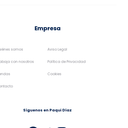
la
la
página
página
de
de
Empresa
producto
producto
uiénes somos
Aviso Legal
abaja con nosotros
Política de Privacidad
iendas
Cookies
ontacto
Síguenos en Paqui Díaz