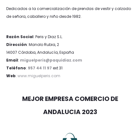
Dedicados a la comercialización de prendas de vestir y calzado
de señora, caballero y niño desde 1982.
Razón Social
: Peris y Diaz S.L.
Dirección
: Manolo Rubia, 2
14007 Córdoba, Andalucía, España
Email
:
miguelperis@paquidiaz.com
Teléfono
:
957 44 11 97
ext 31
Web
:
www.miguelperis.com
MEJOR EMPRESA COMERCIO DE
ANDALUCIA 2023