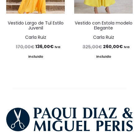
Vestido Largo de Tul Estilo
Vestido con Estola modelo
Juvenil
Elegante
Carla Ruiz
Carla Ruiz
El
El
El
El
136,00
€
260,00
€
170,00
€
325,00
€
Iva
Iva
precio
precio
precio
precio
Incluido
Incluido
original
actual
original
actual
era:
es:
era:
es:
170,00€.
136,00€.
325,00€.
260,00