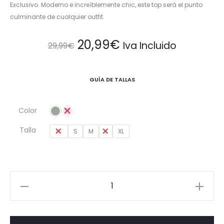
Exclusivo. Moderno e increíblemente chic, este top será el punto
culminante de cualquier outfit.
El
El
20,99
€
Iva Incluido
29,99
€
precio
precio
GUÍA DE TALLAS
original
actual
Color
era:
es:
Talla
XS
S
M
L
XL
29,99€.
20,99€.
Top
Anudado
con
Estampado