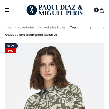
0
Prod
CHIC
PANTALÓ
Inicio
Novedades
Novedades Mujer
Top
CONJUN
CORTO
de
Anudado con Estampado Exclusivo
TOP
CON
nave
ASIMÉTR
ESTAMP
NEW
30%
Y
Y
PANTALÓ
CINTURA
RECTO
ELÁSTICA