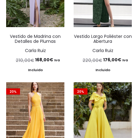
Vestido de Madrina con
Vestido Largo Poliéster con
Detalles de Plumas
Abertura
Carla Ruiz
Carla Ruiz
El
El
El
El
168,00
€
176,00
€
210,00
€
220,00
€
Iva
Iva
precio
precio
precio
precio
Incluido
Incluido
original
actual
original
actual
era:
es:
era:
es:
20%
20%
210,00€.
168,00€.
220,00€.
176,00€