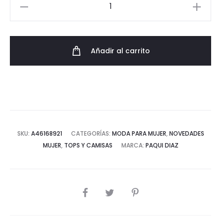
Top
Algodón
Fino
con
Añadir al carrito
Bordado
Tribal
y
Cuello
Pico
cantidad
SKU:
A46168921
CATEGORÍAS:
MODA PARA MUJER
,
NOVEDADES
MUJER
,
TOPS Y CAMISAS
MARCA:
PAQUI DIAZ
COMPARTIR