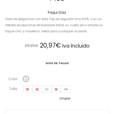
Paqui Díaz
Viste de elegancia con este Top de algodón fino 100%. Con un
detalle excepcional de bordado tribal, su cuello pico añade un
toque chic y moderno. Ideal para cualquier ocasión.
El
El
20,97
€
Iva Incluido
29,95
€
precio
precio
GUÍA DE TALLAS
original
actual
Color
era:
es:
Talla
38
40
42
44
46
29,95€.
20,97€.
Limpiar