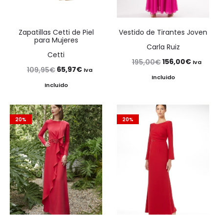
Zapatillas Cetti de Piel
Vestido de Tirantes Joven
para Mujeres
Carla Ruiz
Cetti
El
El
156,00
€
195,00
€
Iva
El
El
65,97
€
109,95
€
Iva
precio
precio
Incluido
precio
precio
Incluido
original
actual
original
actual
era:
es:
era:
es:
195,00€.
156,00€
20%
20%
109,95€.
65,97€.