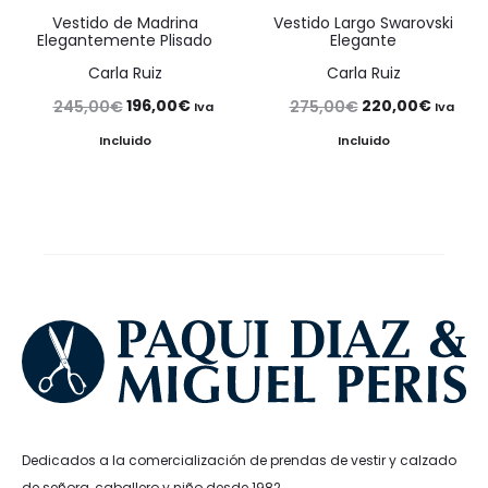
Vestido de Madrina
Vestido Largo Swarovski
Elegantemente Plisado
Elegante
Carla Ruiz
Carla Ruiz
El
El
El
El
196,00
€
220,00
€
245,00
€
275,00
€
Iva
Iva
precio
precio
precio
precio
Incluido
Incluido
original
actual
original
actual
era:
es:
era:
es:
245,00€.
196,00€.
275,00€.
220,00
Dedicados a la comercialización de prendas de vestir y calzado
de señora, caballero y niño desde 1982.