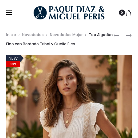
0
Prod
PANTALÓ
FALDA
Inicio
Novedades
Novedades Mujer
Top Algodón
CORTO
DE
de
Fino con Bordado Tribal y Cuello Pico
CON
ALGODÓ
nave
ESTAMP
100%
NEW
30%
Y
CON
CINTURA
DETALLE
ELÁSTICA
TRIBAL