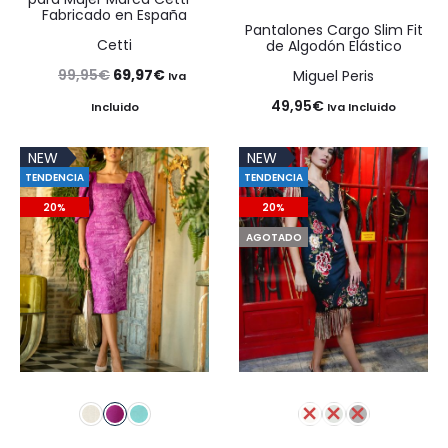
Fabricado en España
Pantalones Cargo Slim Fit
Cetti
de Algodón Elástico
El
El
99,95
€
69,97
€
Miguel Peris
Iva
precio
precio
49,95
€
Incluido
Iva Incluido
original
actual
NEW
NEW
era:
es:
TENDENCIA
TENDENCIA
99,95€.
69,97€.
20%
20%
AGOTADO