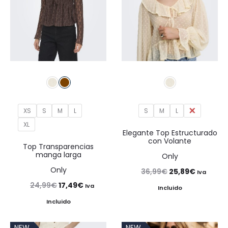
XS
S
M
L
S
M
L
XL
XL
Elegante Top Estructurado
con Volante
Top Transparencias
manga larga
Only
Only
El
El
36,99
€
25,89
€
Iva
El
El
24,99
€
17,49
€
precio
precio
Iva
Incluido
precio
precio
original
actual
Incluido
original
actual
era:
es:
NEW
NEW