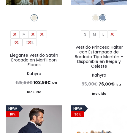
S
M
L
XL
S
M
L
XL
XXL
XXXL
Vestido Princesa Halter
con Estampado de
Elegante Vestido Satén
Bordado Tipo Mantón –
Brocado en Marfil con
Disponible en Beige y
Flecos
Celeste
Kahyra
Kahyra
El
El
129,99
€
103,99
€
Iva
El
El
95,00
€
76,00
€
Iva
precio
precio
Incluido
precio
precio
Incluido
original
actual
original
actual
NEW
NEW
era:
es:
era:
es:
10%
30%
129,99€.
103,99€.
95,00€.
76,00€.