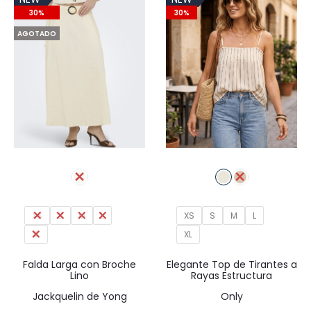
era:
es:
36,99€.
25,89€.
30%
30%
24,99€.
17,49€.
AGOTADO
XS
S
M
L
XS
S
M
L
XL
XL
Falda Larga con Broche
Elegante Top de Tirantes a
Lino
Rayas Estructura
Jackquelin de Yong
Only