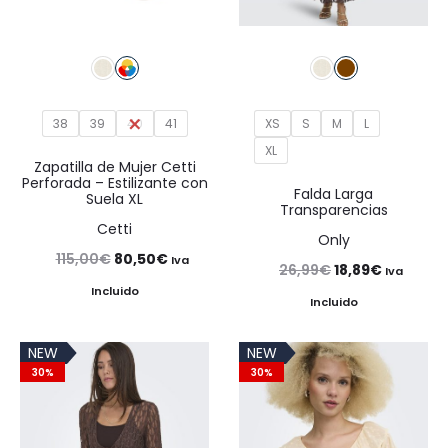
38
39
40
41
XS
S
M
L
XL
Zapatilla de Mujer Cetti
Perforada – Estilizante con
Falda Larga
Suela XL
Transparencias
Cetti
Only
El
El
115,00
€
80,50
€
Iva
El
El
26,99
€
18,89
€
Iva
precio
precio
Incluido
precio
precio
Incluido
original
actual
original
actual
era:
es:
NEW
NEW
era:
es:
30%
30%
115,00€.
80,50€.
26,99€.
18,89€.