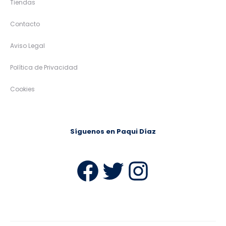
Mayoral
21,99
€
13,19
€
Miguel Peris
€
40%
25%