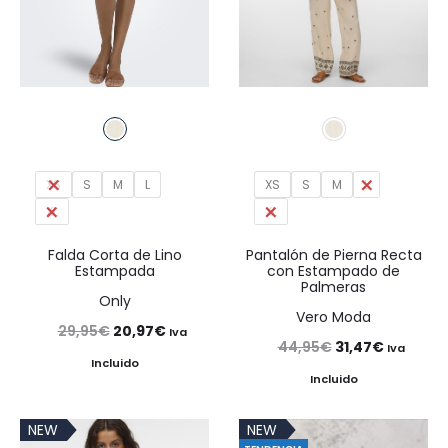
XS
S
M
L
XS
S
M
L
XL
XL
Falda Corta de Lino
Pantalón de Pierna Recta
Estampada
con Estampado de
Palmeras
Only
Vero Moda
El
El
29,95
€
20,97
€
Iva
El
El
44,95
€
31,47
€
Iva
precio
precio
Incluido
precio
precio
Incluido
original
actual
original
actual
era:
es:
NEW
NEW
era:
es: