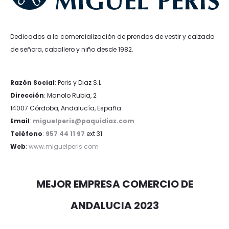
37
38
39
40
36
38
40
42
44
Cetti
Iciar & Candela
105,00
€
63,00
€
90,00
€
72,00
€
NEW
10%
10%