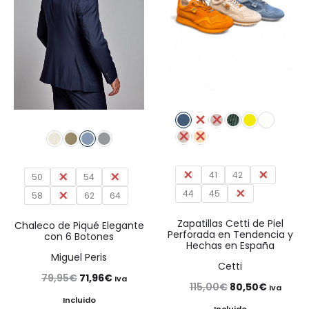
40
41
42
43
50
52
54
56
44
45
46
58
60
62
64
Zapatillas Cetti de Piel
Chaleco de Piqué Elegante
Perforada en Tendencia y
con 6 Botones
Hechas en España
Miguel Peris
Cetti
El
El
79,95
€
71,96
€
Iva
El
El
115,00
€
80,50
€
Iva
precio
precio
Incluido
precio
precio
Incluido