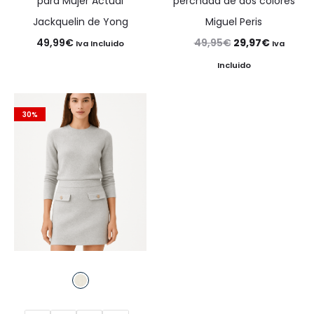
para Mujer Actual
perchada de dos colores
Jackquelin de Yong
Miguel Peris
El
El
49,99
€
49,95
€
29,97
€
Iva Incluido
Iva
precio
precio
Incluido
original
actual
era:
es:
30%
49,95€.
29,97€.
40%