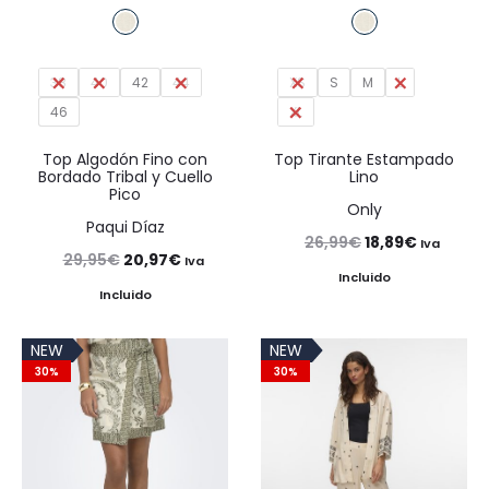
38
40
42
44
XS
S
M
L
46
XL
Top Algodón Fino con
Top Tirante Estampado
Bordado Tribal y Cuello
Lino
Pico
Only
Paqui Díaz
El
El
26,99
€
18,89
€
Iva
El
El
29,95
€
20,97
€
Iva
precio
precio
Incluido
precio
precio
Incluido
original
actual
original
actual
era:
es:
NEW
NEW
era:
es:
26,99€.
18,89€.
30%
30%
29,95€.
20,97€.