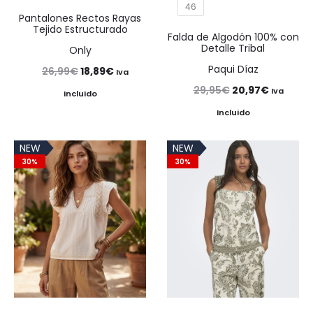
46
Pantalones Rectos Rayas
Tejido Estructurado
Falda de Algodón 100% con
Detalle Tribal
Only
Paqui Díaz
El
El
26,99
€
18,89
€
Iva
El
El
29,95
€
20,97
€
precio
precio
Iva
Incluido
precio
precio
original
actual
Incluido
original
actual
era:
es:
NEW
NEW
era:
es:
26,99€.
18,89€.
30%
30%
29,95€.
20,97€.