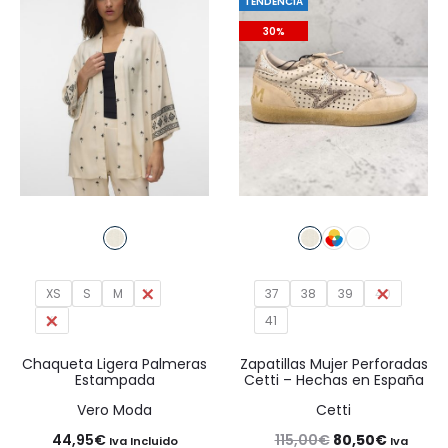
29,95€.
20,97€.
TENDENCIA
44,95€.
31,47€.
30%
XS
S
M
L
37
38
39
40
XL
41
Chaqueta Ligera Palmeras
Zapatillas Mujer Perforadas
Estampada
Cetti – Hechas en España
Vero Moda
Cetti
El
El
44,95
€
115,00
€
80,50
€
Iva Incluido
Iva