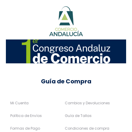
50
52
54
56
48
50
52
54
58
60
62
64
Miguel Peris
Miguel Peris
139,95
€
125,96
€
79,95
€
71,96
€