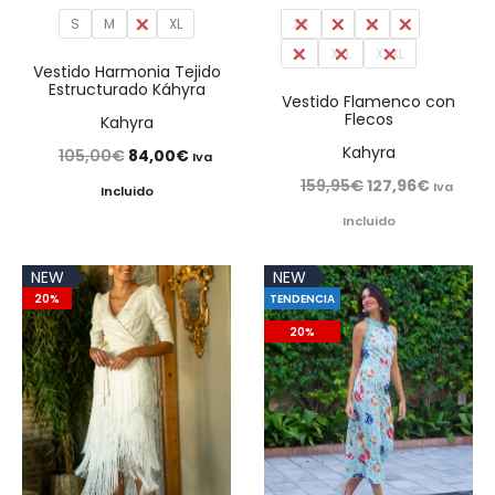
S
M
L
XL
XS
S
M
L
XL
XXL
XXXL
Vestido Harmonia Tejido
Estructurado Káhyra
Vestido Flamenco con
Flecos
Kahyra
Kahyra
El
El
105,00
€
84,00
€
Iva
El
El
159,95
€
127,96
€
precio
precio
Iva
Incluido
precio
precio
original
actual
Incluido
original
actual
era:
es:
NEW
NEW
era:
es:
105,00€.
84,00€.
20%
TENDENCIA
159,95€.
127,96€
20%