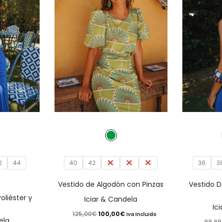
Este
Este
producto
producto
tiene
tiene
2
múltiples
44
40
42
44
46
múltiples
48
36
3
variantes.
variantes.
Vestido de Algodón con Pinzas
Vestido D
Las
Las
oliéster y
Iciar & Candela
Ic
opciones
opciones
El
El
125,00
€
100,00
€
Iva Incluido
ela
99,99