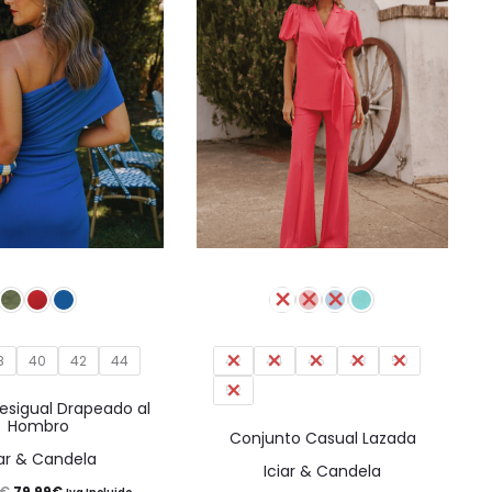
Este
Este
producto
producto
tiene
tiene
8
40
42
múltiples
44
42
44
46
48
múltiples
50
52
variantes.
variantes.
esigual Drapeado al
Hombro
Las
Las
Conjunto Casual Lazada
iar & Candela
opciones
opciones
Iciar & Candela
El
El
€
79,99
€