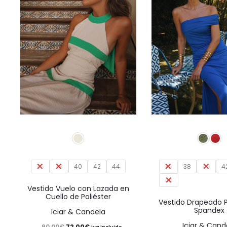
Este
producto
tiene
36
38
40
42
múltiples
44
36
38
40
4
46
variantes.
Vestido Vuelo con Lazada en
Cuello de Poliéster
Las
Vestido Drapeado P
Spandex
Iciar & Candela
opciones
Iciar & Cand
El
El
90,00
€
72,00
€