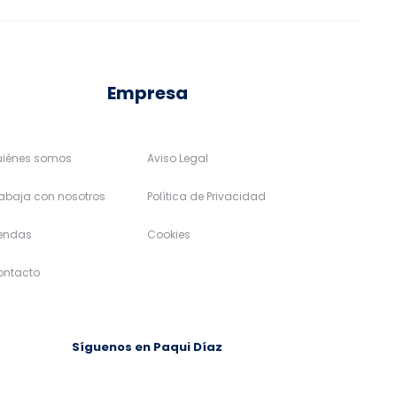
de
producto
Empresa
uiénes somos
Aviso Legal
abaja con nosotros
Política de Privacidad
iendas
Cookies
ontacto
Síguenos en Paqui Díaz