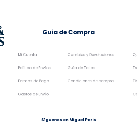
de
de
producto
producto
Guía de Compra
Mi Cuenta
Cambios y Devoluciones
Q
Política de Envíos
Guía de Tallas
Tr
Formas de Pago
Condiciones de compra
T
Gastos de Envío
C
Síguenos en Miguel Peris