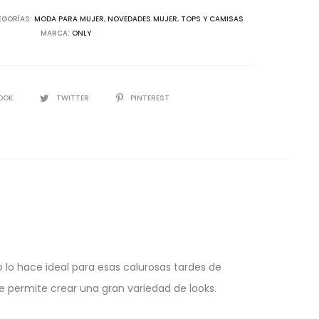
d
EGORÍAS:
MODA PARA MUJER
,
NOVEDADES MUJER
,
TOPS Y CAMISAS
MARCA:
ONLY
IR
OOK
TWITTER
PINTEREST
ano lo hace ideal para esas calurosas tardes de
e permite crear una gran variedad de looks.