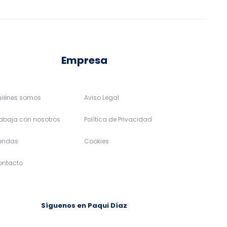
en
en
la
la
página
página
de
de
Empresa
producto
producto
uiénes somos
Aviso Legal
abaja con nosotros
Política de Privacidad
iendas
Cookies
ontacto
Síguenos en Paqui Díaz