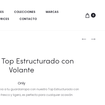
ES
COLECCIONES
MARCAS
0
PRICES
CONTACTO
Produ
FALDA
FALDA
LARGA
LARGA
de
CON
DE
naveg
BROCHE
ALGODÓN
 Top Estructurado con
LINO
CON
Volante
BORDADOS
ELEGANTE
Only
cia a tu guardarropa con nuestro Top Estructurado con
 fresco y ligero, es perfecto para cualquier ocasión.