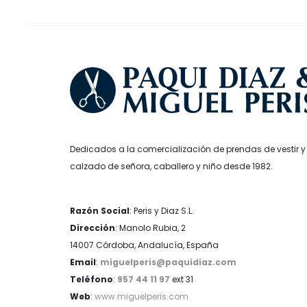
en
la
página
de
producto
Dedicados a la comercialización de prendas de vestir y
calzado de señora, caballero y niño desde 1982.
Razón Social
: Peris y Diaz S.L.
Dirección
: Manolo Rubia, 2
14007 Córdoba, Andalucía, España
Email
:
miguelperis@paquidiaz.com
Teléfono
:
957 44 11 97
ext 31
Web
:
www.miguelperis.com