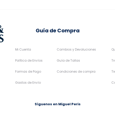
en
en
la
la
página
página
de
de
Guía de Compra
producto
producto
Mi Cuenta
Cambios y Devoluciones
Q
Política de Envíos
Guía de Tallas
Tr
Formas de Pago
Condiciones de compra
T
Gastos de Envío
C
Síguenos en Miguel Peris