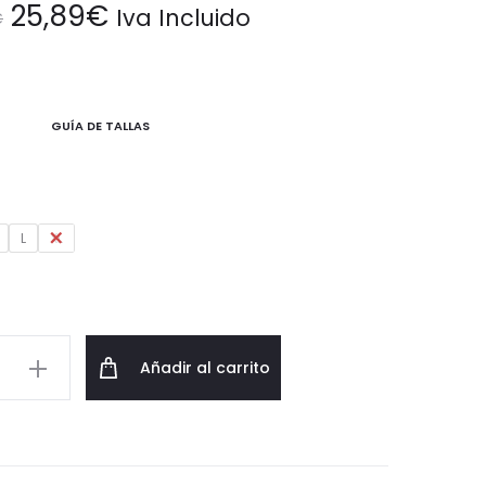
El
El
25,89
€
Iva Incluido
€
precio
precio
original
actual
GUÍA DE TALLAS
era:
es:
36,99€.
25,89€.
L
XL
e
Añadir al carrito
rado