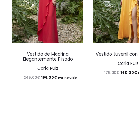
Este
Vestido de Madrina
Vestido Juvenil con
producto
Elegantemente Plisado
Carla Ruiz
tiene
Carla Ruiz
El
E
140,00
€
175,00
€
múltiples
El
El
196,00
€
245,00
€
Iva Incluido
precio
variantes.
precio
precio
original
Las
original
actual
era:
e
opciones
era:
es:
175,00€.
1
se
245,00€.
196,00€.
pueden
elegir