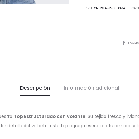
cantida
SKU:
ONLISLA-15383834
CAT
COMPART
FACEB
Descripción
Información adicional
nuestro
Top Estructurado con Volante
. Su tejido fresco y livi
or detalle del volante, este top agrega esencia a tu armario y t