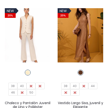
era:
es:
original
actual
129,95€.
103,96€
NEW
NEW
era:
es:
20%
20%
29,95€.
20,97€.
38
40
42
44
38
40
42
44
46
48
50
46
48
Chaleco y Pantalón Juvenil
Vestido Largo Sisa, juvenil y
de Lino y Poliéster
Elegante