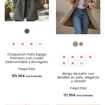
40
42
44
46
Chaquetón Paño Espiga
38
40
42
44
Premium con Cuello
Desmontable y Borreguito
46
48
50
Paqui Díaz
Abrigo de paño con
155,95
€
Iva Incluido
detalles en pelo, elegante
y versátil
Paqui Díaz
117,95
€
Iva Incluido