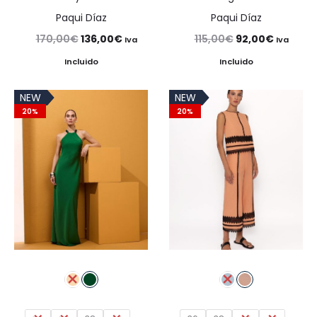
Paqui Díaz
Paqui Díaz
El
El
El
El
170,00
€
136,00
€
115,00
€
92,00
€
Iva
Iva
precio
precio
precio
precio
Incluido
Incluido
original
actual
original
actual
NEW
NEW
era:
es:
era:
es:
20%
20%
170,00€.
136,00€.
115,00€.
92,00€.