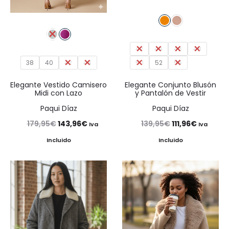
42
44
46
48
38
40
42
44
50
52
54
Elegante Vestido Camisero
Elegante Conjunto Blusón
Midi con Lazo
y Pantalón de Vestir
Paqui Díaz
Paqui Díaz
El
El
El
El
179,95
€
143,96
€
139,95
€
111,96
€
Iva
Iva
precio
precio
precio
precio
Incluido
Incluido
original
actual
original
actual
era:
es:
era:
es:
179,95€.
143,96€.
139,95€.
111,96€.