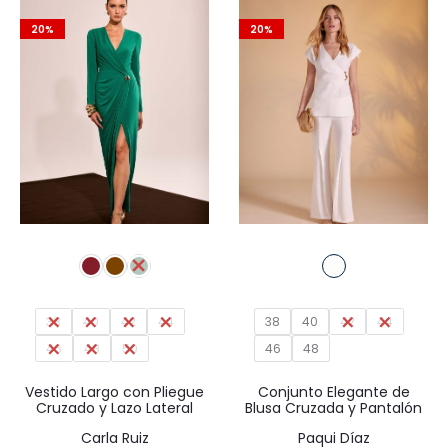
20%
20%
38
40
42
44
38
40
42
44
46
48
50
46
48
Vestido Largo con Pliegue
Conjunto Elegante de
Cruzado y Lazo Lateral
Blusa Cruzada y Pantalón
Carla Ruiz
Paqui Díaz