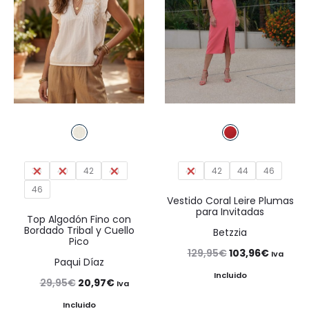
38
40
42
44
40
42
44
46
46
Vestido Coral Leire Plumas
para Invitadas
Top Algodón Fino con
Bordado Tribal y Cuello
Betzzia
Pico
El
El
129,95
€
103,96
€
Iva
Paqui Díaz
precio
precio
Incluido
El
El
29,95
€
20,97
€
Iva
original
actual
precio
precio
Incluido