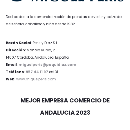
Dedicados a la comercialización de prendas de vestir y calzado
de señora, caballero y niño desde 1982.
Razón Social
: Peris y Diaz S.L.
Dirección
: Manolo Rubia, 2
14007 Córdoba, Andalucía, España
Email
:
miguelperis@paquidiaz.com
Teléfono
:
957 44 11 97
ext 31
Web
:
www.miguelperis.com
MEJOR EMPRESA COMERCIO DE
ANDALUCIA 2023