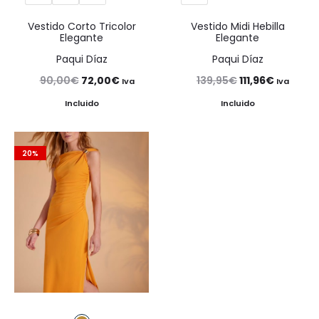
Vestido Corto Tricolor
Vestido Midi Hebilla
Elegante
Elegante
Paqui Díaz
Paqui Díaz
El
El
El
El
90,00
€
72,00
€
139,95
€
111,96
€
Iva
Iva
precio
precio
precio
precio
Incluido
Incluido
original
actual
original
actual
era:
es:
era:
es:
20%
90,00€.
72,00€.
139,95€.
111,96€.