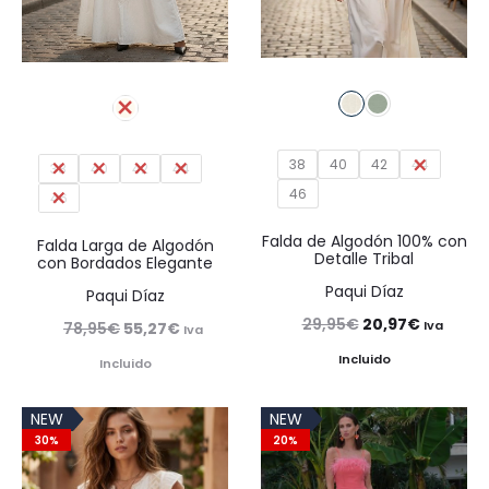
38
40
42
44
38
40
42
44
46
46
Falda de Algodón 100% con
Falda Larga de Algodón
Detalle Tribal
con Bordados Elegante
Paqui Díaz
Paqui Díaz
El
El
29,95
€
20,97
€
El
El
Iva
78,95
€
55,27
€
Iva
precio
precio
precio
precio
Incluido
Incluido
original
actual
original
actual
NEW
NEW
era:
es:
era:
es:
30%
20%
29,95€.
20,97€.
78,95€.
55,27€.