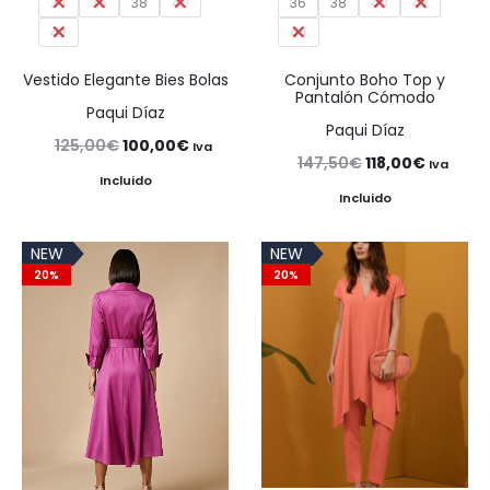
34
36
38
40
36
38
40
42
42
44
Vestido Elegante Bies Bolas
Conjunto Boho Top y
Pantalón Cómodo
Paqui Díaz
Paqui Díaz
El
El
125,00
€
100,00
€
Iva
El
El
147,50
€
118,00
€
Iva
precio
precio
Incluido
precio
precio
Incluido
original
actual
original
actual
era:
es:
NEW
NEW
era:
es:
125,00€.
100,00€.
20%
20%
147,50€.
118,00€.