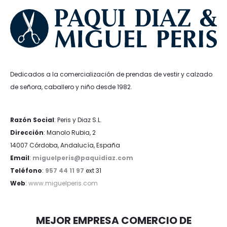
Dedicados a la comercialización de prendas de vestir y calzado
de señora, caballero y niño desde 1982.
Razón Social
: Peris y Diaz S.L.
Dirección
: Manolo Rubia, 2
14007 Córdoba, Andalucía, España
Email
:
miguelperis@paquidiaz.com
Teléfono
:
957 44 11 97
ext 31
Web
:
www.miguelperis.com
MEJOR EMPRESA COMERCIO DE