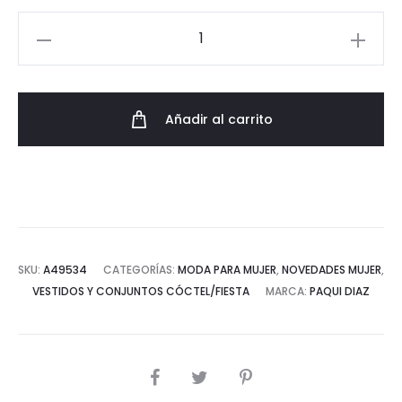
Conjunto
Boho
Top
y
Añadir al carrito
Pantalón
Cómodo
cantidad
SKU:
A49534
CATEGORÍAS:
MODA PARA MUJER
,
NOVEDADES MUJER
,
VESTIDOS Y CONJUNTOS CÓCTEL/FIESTA
MARCA:
PAQUI DIAZ
COMPARTIR