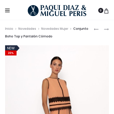
0
Prod
SNEAKER
VESTIDO
Inicio
Novedades
Novedades Mujer
Conjunto
DISEÑO
ELEGANT
de
Boho Top y Pantalón Cómodo
URBANO
BIES
nave
MUNICH
BOLAS
NEW
20%
DYNAMIX
15