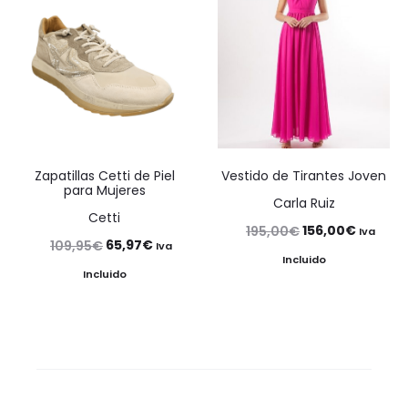
Zapatillas Cetti de Piel
Vestido de Tirantes Joven
para Mujeres
Carla Ruiz
Cetti
El
El
156,00
€
195,00
€
Iva
El
El
65,97
€
109,95
€
Iva
precio
precio
Incluido
precio
precio
Incluido
original
actual
original
actual
era:
es:
era:
es:
195,00€.
156,00€
109,95€.
65,97€.