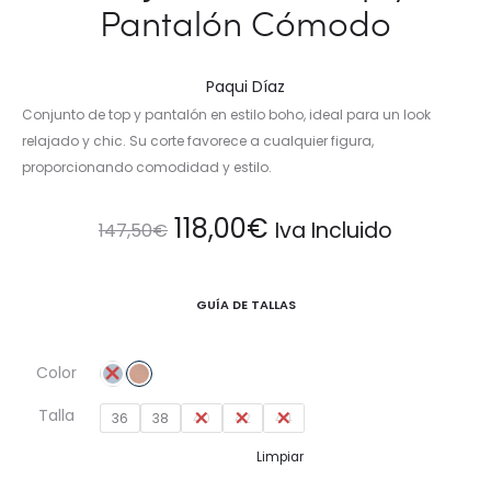
Pantalón Cómodo
Paqui Díaz
Conjunto de top y pantalón en estilo boho, ideal para un look
relajado y chic. Su corte favorece a cualquier figura,
proporcionando comodidad y estilo.
El
El
118,00
€
Iva Incluido
147,50
€
precio
precio
GUÍA DE TALLAS
original
actual
Color
era:
es:
Talla
36
38
40
42
44
147,50€.
118,00€.
Limpiar