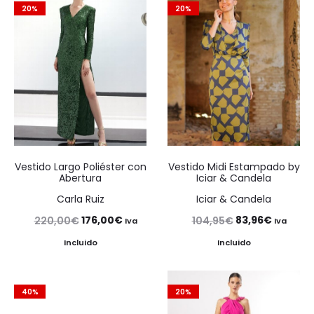
20%
20%
Vestido Largo Poliéster con
Vestido Midi Estampado by
Abertura
Iciar & Candela
Carla Ruiz
Iciar & Candela
El
El
El
El
176,00
€
83,96
€
220,00
€
104,95
€
Iva
Iva
precio
precio
precio
precio
Incluido
Incluido
original
actual
original
actual
era:
es:
era:
es:
40%
20%
220,00€.
176,00€.
104,95€.
83,96€.