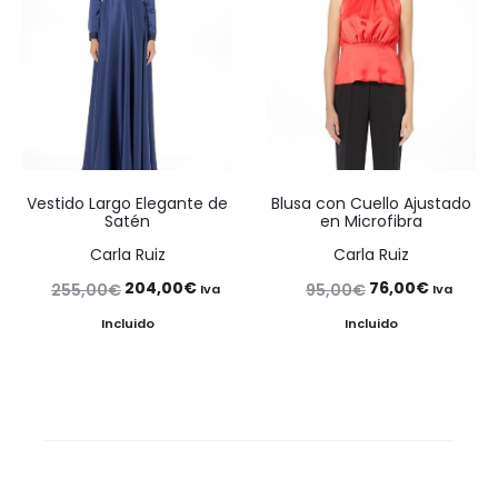
Vestido Largo Elegante de
Blusa con Cuello Ajustado
Satén
en Microfibra
Carla Ruiz
Carla Ruiz
El
El
El
El
204,00
€
76,00
€
255,00
€
95,00
€
Iva
Iva
precio
precio
precio
precio
Incluido
Incluido
original
actual
original
actual
era:
es:
era:
es:
255,00€.
204,00€.
95,00€.
76,00€.