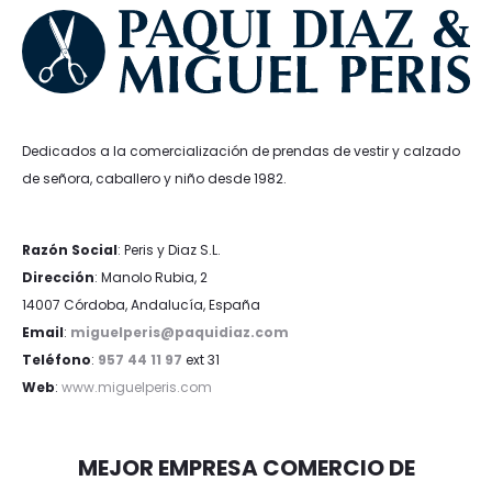
Dedicados a la comercialización de prendas de vestir y calzado
de señora, caballero y niño desde 1982.
Razón Social
: Peris y Diaz S.L.
Dirección
: Manolo Rubia, 2
14007 Córdoba, Andalucía, España
Email
:
miguelperis@paquidiaz.com
Teléfono
:
957 44 11 97
ext 31
Web
:
www.miguelperis.com
MEJOR EMPRESA COMERCIO DE