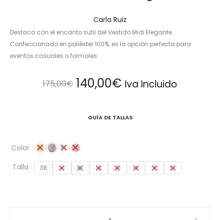
Carla Ruiz
Destaca con el encanto sutil del Vestido Midi Elegante.
Confeccionado en poliéster 100%, es la opción perfecta para
eventos casuales o formales.
El
El
140,00
€
Iva Incluido
175,00
€
precio
precio
GUÍA DE TALLAS
original
actual
Color
era:
es:
Talla
38
40
42
44
46
48
50
52
175,00€.
140,00€.
Vestido