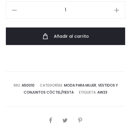
Vestido
Largo
Swarovski
Elegante
Añadir al carrito
cantidad
SKU:
A50010
CATEGORÍAS:
MODA PARA MUJER
,
VESTIDOS Y
CONJUNTOS CÓCTEL/FIESTA
ETIQUETA:
AW23
COMPARTIR