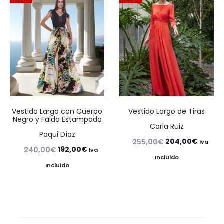
175,00€.
140,00€.
245,00€.
196,00€
Vestido Largo con Cuerpo
Vestido Largo de Tiras
Negro y Falda Estampada
Carla Ruiz
Paqui Díaz
El
El
204,00
€
255,00
€
Iva
El
El
192,00
€
240,00
€
Iva
precio
precio
Incluido
precio
precio
Incluido
original
actual
original
actual
era:
es:
era:
es:
255,00€.
204,00
240,00€.
192,00€.