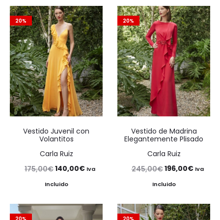
20%
20%
Vestido Juvenil con
Vestido de Madrina
Volantitos
Elegantemente Plisado
Carla Ruiz
Carla Ruiz
El
El
El
El
140,00
€
196,00
€
175,00
€
245,00
€
Iva
Iva
precio
precio
precio
precio
Incluido
Incluido
original
actual
original
actual
era:
es:
era:
es:
20%
20%