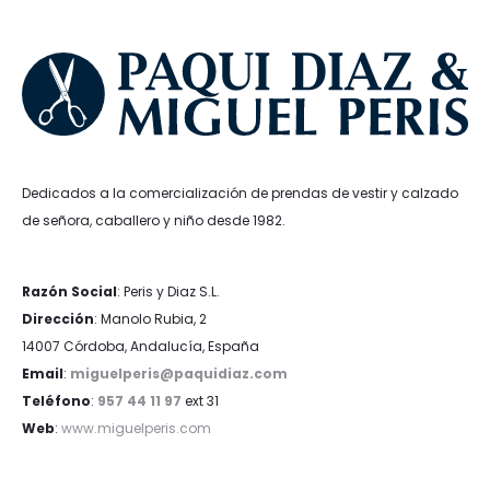
Dedicados a la comercialización de prendas de vestir y calzado
de señora, caballero y niño desde 1982.
Razón Social
: Peris y Diaz S.L.
Dirección
: Manolo Rubia, 2
14007 Córdoba, Andalucía, España
Email
:
miguelperis@paquidiaz.com
Teléfono
:
957 44 11 97
ext 31
Web
:
www.miguelperis.com