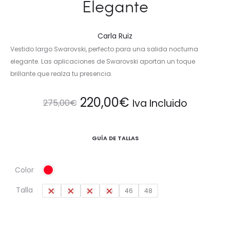
Elegante
Carla Ruiz
Vestido largo Swarovski, perfecto para una salida nocturna
elegante. Las aplicaciones de Swarovski aportan un toque
brillante que realza tu presencia.
El
El
220,00
€
Iva Incluido
275,00
€
precio
precio
GUÍA DE TALLAS
original
actual
Color
era:
es:
Talla
38
40
42
44
46
48
275,00€.
220,00€.