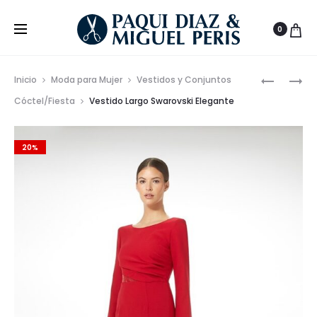
0
Prod
BLUSA
ZAPATILL
Inicio
Moda para Mujer
Vestidos y Conjuntos
CON
CETTI
de
Cóctel/Fiesta
Vestido Largo Swarovski Elegante
CUELLO
DE
nave
AJUSTAD
PIEL
20%
EN
PARA
MICROFI
MUJERES