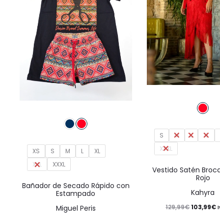
Este
producto
S
M
L
XL
tiene
XXXL
XS
S
M
L
múltiples
XL
XXL
XXXL
variantes.
Vestido Satén Broc
Rojo
Las
Bañador de Secado Rápido con
Kahyra
Estampado
opciones
El
E
129,99
€
103,99
€
Miguel Peris
se