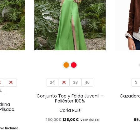
producto
producto
Este
Este
producto
producto
tiene
tiene
4
múltiples
46
34
36
38
múltiples
40
S
4
variantes.
variantes.
Conjunto Top y Falda Juvenil –
Cazadora 
Poliéster 100%
Las
Las
drina
lisado
Carla Ruiz
opciones
opciones
El
El
160,00
€
128,00
€
99
se
se
Iva Incluido
l
precio
precio
Iva Incluido
pueden
pueden
precio
original
actual
elegir
elegir