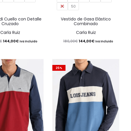
48
50
variantes.
variantes.
Las
Las
di Cuello con Detalle
Vestido de Gasa Elástico
Cruzado
Combinado
opciones
opciones
Carla Ruiz
Carla Ruiz
se
se
El
El
El
El
€
144,00
€
180,00
€
144,00
€
Iva Incluido
Iva Incluido
pueden
pueden
precio
precio
precio
precio
elegir
elegir
original
actual
original
actual
en
en
era:
es:
era:
es:
25%
la
la
180,00€.
144,00€.
180,00€.
144,00€.
página
página
de
de
producto
producto