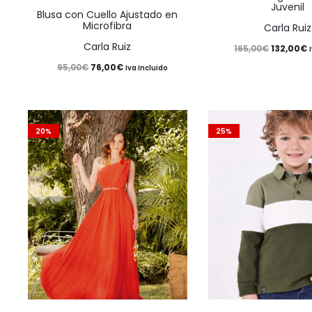
Juvenil
Las
Blusa con Cuello Ajustado en
Microfibra
Carla Ruiz
opciones
Carla Ruiz
El
E
165,00
€
132,00
€
se
El
El
95,00
€
76,00
€
precio
p
Iva Incluido
pueden
precio
precio
original
a
elegir
original
actual
era:
e
en
era:
es:
165,00€.
1
20%
25%
la
95,00€.
76,00€.
página
de
producto
Este