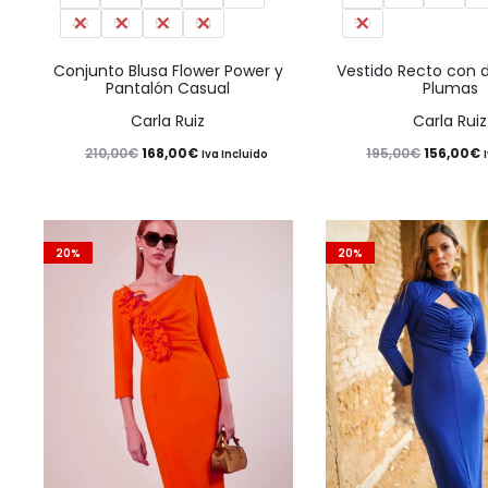
48
50
52
54
50
variantes.
Las
Conjunto Blusa Flower Power y
Vestido Recto con d
Pantalón Casual
Plumas
opciones
Carla Ruiz
Carla Ruiz
se
El
El
El
E
210,00
€
168,00
€
195,00
€
156,00
€
Iva Incluido
pueden
precio
precio
precio
p
elegir
original
actual
original
a
en
era:
es:
era:
e
20%
20%
la
210,00€.
168,00€.
195,00€.
1
página
de
producto