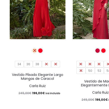
producto
Este
producto
tiene
34
36
38
40
múltiples
42
38
40
42
4
48
50
52
5
variantes.
Vestido Plisado Elegante Largo
Mangas de Caracol
Las
Vestido de Ma
Elegantemente P
Carla Ruiz
opciones
Carla Ruiz
El
El
245,00
€
196,00
€
se
Iva Incluido
El
E
245,00
€
196,00
€
precio
precio
pueden
precio
original
actual
elegir