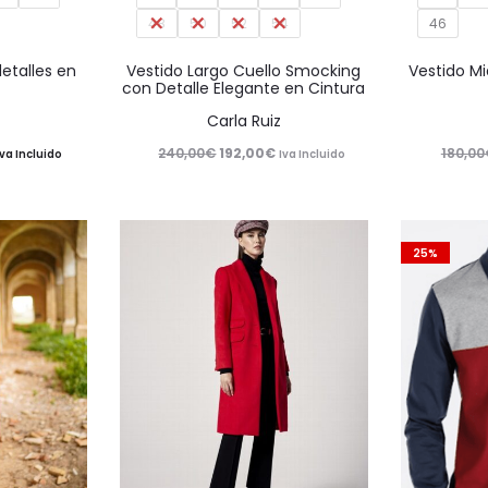
48
50
52
54
46
variantes.
variantes.
Las
Las
etalles en
Vestido Largo Cuello Smocking
Vestido Mi
con Detalle Elegante en Cintura
opciones
opciones
Carla Ruiz
se
se
l
El
El
240,00
€
192,00
€
180,00
Iva Incluido
Iva Incluido
pueden
pueden
recio
precio
precio
elegir
elegir
ctual
original
actual
en
en
s:
era:
es:
25%
la
la
56,00€.
240,00€.
192,00€.
página
página
de
de
producto
producto