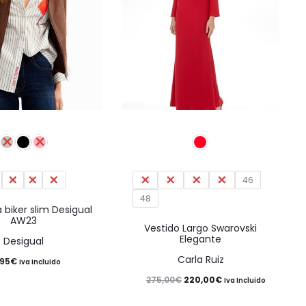
producto
producto
Este
Este
producto
producto
tiene
tiene
M
L
múltiples
XL
38
40
42
44
múltiples
46
48
variantes.
variantes.
biker slim Desigual
AW23
Las
Las
Vestido Largo Swarovski
Elegante
Desigual
opciones
opciones
Carla Ruiz
,95
€
se
se
Iva Incluido
El
El
275,00
€
220,00
€
Iva Incluido
pueden
pueden
precio
precio
elegir
elegir