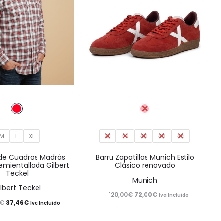
Este
Este
producto
producto
tiene
tiene
M
L
XL
múltiples
41
42
43
44
múltiples
45
variantes.
variantes.
de Cuadros Madrás
Barru Zapatillas Munich Estilo
emientallada Gilbert
Clásico renovado
Las
Las
Teckel
Munich
opciones
opciones
ilbert Teckel
El
El
120,00
€
72,00
€
se
se
Iva Incluido
El
El
€
37,46
€
Iva Incluido
precio
precio
pueden
pueden
precio
precio