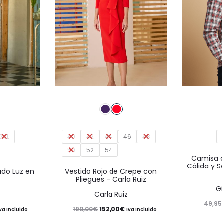
Este
Este
producto
producto
tiene
tiene
múltiples
XXL
40
42
44
46
múltiples
48
50
52
54
variantes.
variantes.
Camisa 
Cálida y S
Las
Las
ado Luz en
Vestido Rojo de Crepe con
Pliegues – Carla Ruiz
opciones
opciones
G
Carla Ruiz
se
se
49,95
l
El
El
190,00
€
152,00
€
Iva Incluido
Iva Incluido
pueden
pueden