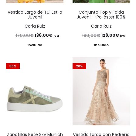
Vestido Largo de Tul Estilo
Conjunto Top y Falda
Juvenil
Juvenil – Poliéster 100%
Carla Ruiz
Carla Ruiz
El
El
El
El
136,00
€
128,00
€
170,00
€
160,00
€
Iva
Iva
precio
precio
precio
precio
Incluido
Incluido
original
actual
original
actual
era:
es:
era:
es:
50%
20%
170,00€.
136,00€.
160,00€.
128,00€
Zapatillas Rete Sky Munich
Vestido Largo con Pedrería