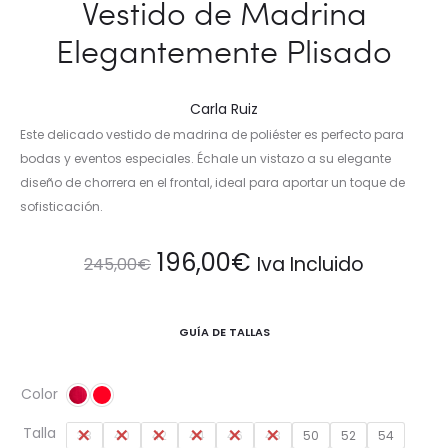
Vestido de Madrina
Elegantemente Plisado
Carla Ruiz
Este delicado vestido de madrina de poliéster es perfecto para
bodas y eventos especiales. Échale un vistazo a su elegante
diseño de chorrera en el frontal, ideal para aportar un toque de
sofisticación.
El
El
196,00
€
Iva Incluido
245,00
€
precio
precio
GUÍA DE TALLAS
original
actual
Color
era:
es:
Talla
38
40
42
44
46
48
50
52
54