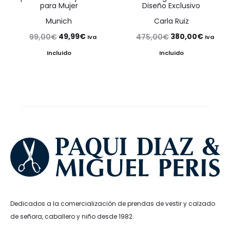
para Mujer
Diseño Exclusivo
Munich
Carla Ruiz
El
El
El
El
49,99
€
380,00
€
99,00
€
475,00
€
Iva
Iva
precio
precio
precio
precio
Incluido
Incluido
original
actual
original
actual
era:
es:
era:
es:
99,00€.
49,99€.
475,00€.
380,00
Dedicados a la comercialización de prendas de vestir y calzado
de señora, caballero y niño desde 1982.