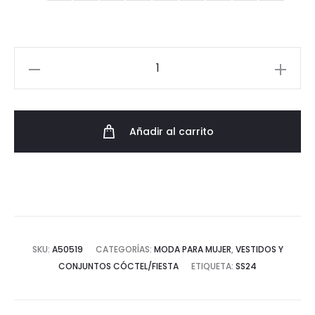
245,00€.
196,00€.
Vestido
de
Madrina
Elegantemente
Añadir al carrito
Plisado
cantidad
SKU:
A50519
CATEGORÍAS:
MODA PARA MUJER
,
VESTIDOS Y
CONJUNTOS CÓCTEL/FIESTA
ETIQUETA:
SS24