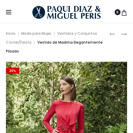
0
Prod
CONJUN
VESTIDO
Inicio
Moda para Mujer
Vestidos y Conjuntos
TOP
LARGO
de
Cóctel/Fiesta
Vestido de Madrina Elegantemente
Y
DE
Plisado
nave
FALDA
TIRAS
JUVENIL
–
20%
POLIÉSTE
100%