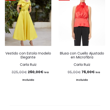
104,95€.
83,96€.
90,00€.
72,00€.
Vestido con Estola modelo
Blusa con Cuello Ajustado
Elegante
en Microfibra
Carla Ruiz
Carla Ruiz
El
El
El
El
260,00
€
76,00
€
325,00
€
95,00
€
Iva
Iva
precio
precio
precio
precio
Incluido
Incluido
original
actual
original
actual
era:
es:
era:
es:
325,00€.
260,00€.
95,00€.
76,00€.