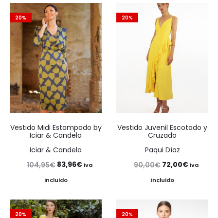
20%
20%
Vestido Midi Estampado by
Vestido Juvenil Escotado y
Iciar & Candela
Cruzado
Iciar & Candela
Paqui Díaz
El
El
El
El
83,96
€
72,00
€
104,95
€
90,00
€
Iva
Iva
precio
precio
precio
precio
Incluido
Incluido
original
actual
original
actual
era:
es:
era:
es:
20%
20%