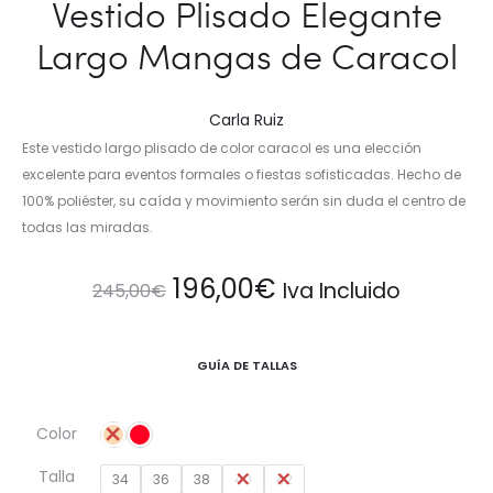
Vestido Plisado Elegante
Largo Mangas de Caracol
Carla Ruiz
Este vestido largo plisado de color caracol es una elección
excelente para eventos formales o fiestas sofisticadas. Hecho de
100% poliéster, su caída y movimiento serán sin duda el centro de
todas las miradas.
El
El
196,00
€
Iva Incluido
245,00
€
precio
precio
GUÍA DE TALLAS
original
actual
Color
era:
es:
Talla
34
36
38
40
42