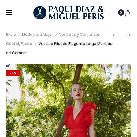
0
Prod
VESTIDO
CONJUN
Inicio
Moda para Mujer
Vestidos y Conjuntos
MIDI
DE
de
Cóctel/Fiesta
Vestido Plisado Elegante Largo Mangas
CON
CHAQUE
de Caracol
nave
ABERTUR
Y
PANTALÓ
QUILLA
20%