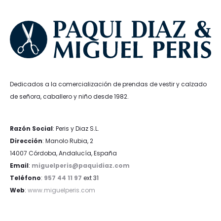
Dedicados a la comercialización de prendas de vestir y calzado
de señora, caballero y niño desde 1982.
Razón Social
: Peris y Diaz S.L.
Dirección
: Manolo Rubia, 2
14007 Córdoba, Andalucía, España
Email
:
miguelperis@paquidiaz.com
Teléfono
:
957 44 11 97
ext 31
Web
:
www.miguelperis.com