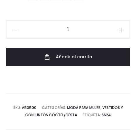
245,00€.
196,00€.
Vestido
Plisado
Elegante
Largo
Añadir al carrito
Mangas
de
Caracol
cantidad
SKU:
A50500
CATEGORÍAS:
MODA PARA MUJER
,
VESTIDOS Y
CONJUNTOS CÓCTEL/FIESTA
ETIQUETA:
SS24