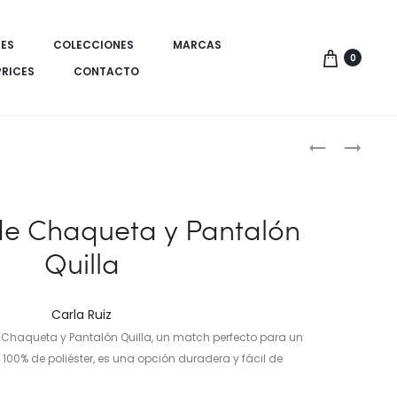
ES
COLECCIONES
MARCAS
0
PRICES
CONTACTO
Produ
VESTIDO
CONJUNTO
PLISADO
ELEGANTE
de
ELEGANTE
CHAQUETA-
naveg
LARGO
VESTIDO
de Chaqueta y Pantalón
MANGAS
DE
Quilla
DE
POLIÉSTER
CARACOL
METALIZADO
Carla Ruiz
 Chaqueta y Pantalón Quilla, un match perfecto para un
100% de poliéster, es una opción duradera y fácil de