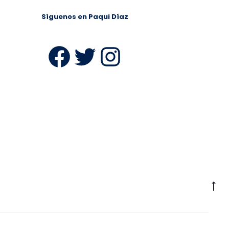
Síguenos en Paqui Díaz
ram
Facebook
Twitter
Instagra
Ir
a
la