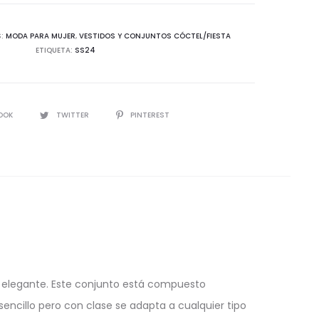
n
S:
MODA PARA MUJER
,
VESTIDOS Y CONJUNTOS CÓCTEL/FIESTA
ETIQUETA:
SS24
d
IR
OOK
TWITTER
PINTEREST
ro elegante. Este conjunto está compuesto
encillo pero con clase se adapta a cualquier tipo