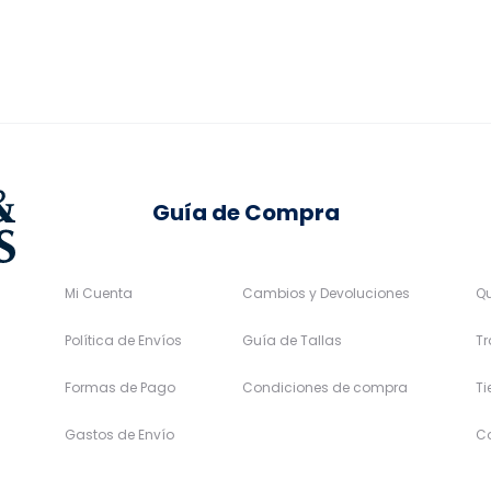
pueden
pueden
elegir
elegir
en
en
la
la
página
página
de
de
Guía de Compra
producto
producto
Mi Cuenta
Cambios y Devoluciones
Q
Política de Envíos
Guía de Tallas
Tr
Formas de Pago
Condiciones de compra
T
Gastos de Envío
C