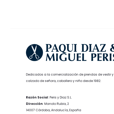
pueden
elegir
en
la
página
de
producto
Dedicados a la comercialización de prendas de vestir y
calzado de señora, caballero y niño desde 1982.
Razón Social
: Peris y Diaz S.L.
Dirección
: Manolo Rubia, 2
14007 Córdoba, Andalucía, España