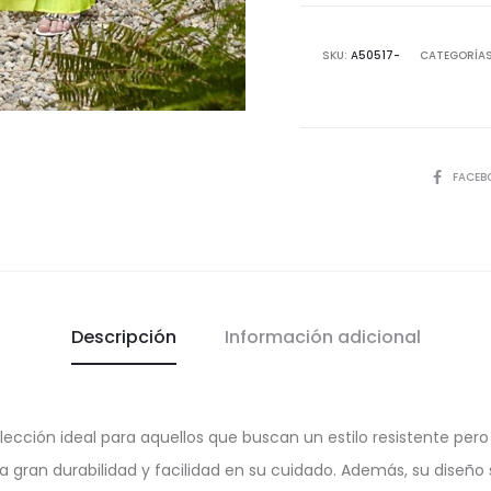
Pantaló
Quilla
SKU:
A50517-
CATEGORÍA
cantida
COMPART
FACEB
Descripción
Información adicional
elección ideal para aquellos que buscan un estilo resistente pe
 gran durabilidad y facilidad en su cuidado. Además, su diseño s