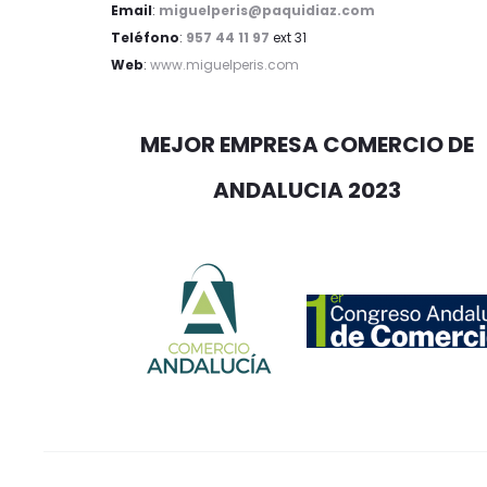
Email
:
miguelperis@paquidiaz.com
Teléfono
:
957 44 11 97
ext 31
Web
:
www.miguelperis.com
MEJOR EMPRESA COMERCIO DE
ANDALUCIA 2023