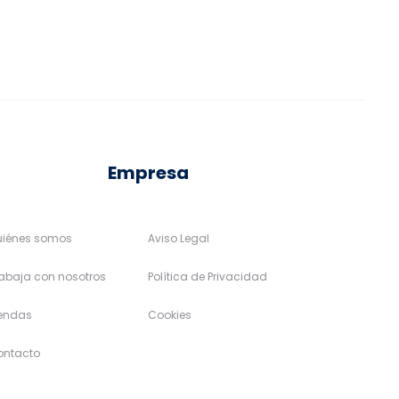
pueden
pueden
elegir
elegir
en
en
la
la
página
página
de
de
Empresa
producto
producto
uiénes somos
Aviso Legal
abaja con nosotros
Política de Privacidad
iendas
Cookies
ontacto