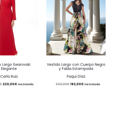
Este
Este
o Largo Swarovski
Vestido Largo con Cuerpo Negro
producto
producto
Elegante
y Falda Estampada
tiene
tiene
Carla Ruiz
Paqui Díaz
múltiples
múltiples
El
El
El
El
220,00
€
192,00
€
€
240,00
€
Iva Incluido
Iva Incluido
variantes.
variantes.
precio
precio
precio
precio
Las
Las
original
actual
original
actual
opciones
opciones
era:
es:
era:
es:
se
se
275,00€.
220,00€.
240,00€.
192,00€.