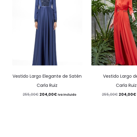
Este
Vestido Largo Elegante de Satén
Vestido Largo de
producto
Carla Ruiz
Carla Ruiz
tiene
El
El
El
204,00
€
204,00
€
255,00
€
255,00
€
Iva Incluido
múltiples
precio
precio
precio
variantes.
original
actual
original
Las
era:
es:
era:
opciones
255,00€.
204,00€.
255,00€.
se