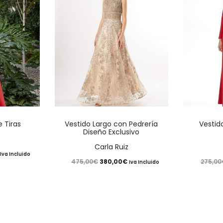
Este
Este
 Tiras
Vestido Largo con Pedrería
Vestid
producto
producto
Diseño Exclusivo
tiene
tiene
Carla Ruiz
El
Iva Incluido
múltiples
múltiples
El
El
380,00
€
475,00
€
275,00
Iva Incluido
precio
variantes.
variantes.
precio
precio
actual
Las
Las
original
actual
es:
opciones
opciones
era:
es:
204,00€.
se
se
475,00€.
380,00€.